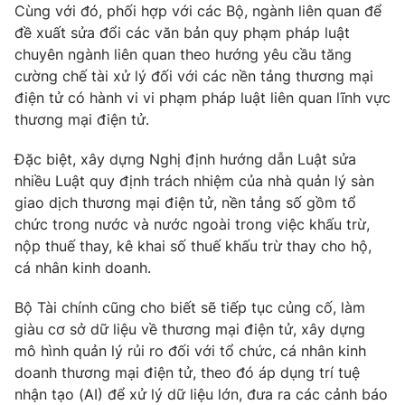
Ðiện thoại Thời báo VTV:
024.66 897 897
Cùng với đó, phối hợp với các Bộ, ngành liên quan để
đề xuất sửa đổi các văn bản quy phạm pháp luật
Email:
toasoan@vtv.vn
chuyên ngành liên quan theo hướng yêu cầu tăng
Liên hệ quảng cáo:
024-7300.7108
cường chế tài xử lý đối với các nền tảng thương mại
điện tử có hành vi vi phạm pháp luật liên quan lĩnh vực
thương mại điện tử.
Đặc biệt, xây dựng Nghị định hướng dẫn Luật sửa
nhiều Luật quy định trách nhiệm của nhà quản lý sàn
giao dịch thương mại điện tử, nền tảng số gồm tổ
chức trong nước và nước ngoài trong việc khấu trừ,
nộp thuế thay, kê khai số thuế khấu trừ thay cho hộ,
cá nhân kinh doanh.
Bộ Tài chính cũng cho biết sẽ tiếp tục củng cố, làm
® Cấm sao chép dưới mọi hình thức nếu không có sự chấp
giàu cơ sở dữ liệu về thương mại điện tử, xây dựng
thuận bằng văn bản. Ghi rõ nguồn VTV.vn khi phát hành lại
mô hình quản lý rủi ro đối với tổ chức, cá nhân kinh
thông tin từ website này.
doanh thương mại điện tử, theo đó áp dụng trí tuệ
nhận tạo (AI) để xử lý dữ liệu lớn, đưa ra các cảnh báo