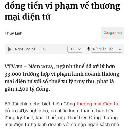
Chính trị
đồng tiền vi phạm về thương
Truyền hình
mại điện tử
Văn hóa - Giải trí
Xã hội
Y tế
Đời sống
Thùy Linh
Pháp luật
Công nghệ
Giáo dục
Nghe đọc bài
3:12
Y tế
VTV.vn - Năm 2024, ngành thuế đã xử lý hơn
Thế giới
33.000 trường hợp vi phạm kinh doanh thương
Tin tức
mại điện tử với số thuế xử lý truy thu, phạt là
Kinh tế
gần 1.400 tỷ đồng.
Thế giới đó đây
Tài chính
Dữ liệu và đời sống
Câu chuyện quốc tế
Bộ Tài chính cho biết, hiện Cổng
thương mại điện tử
Thị trường
hỗ trợ 41,5 nghìn hộ, cá nhân kinh doanh thực hiện
đăng ký thuế, khai thuế, nộp thuế trên Cổng thương
Truyền hình
Góc doanh nghiệp
mại điện tử hộ kinh doanh với số nộp ngân sách nhà