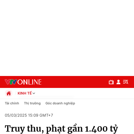
KINH TẾ
Chính trị
Tài chính
Thị trường
Góc doanh nghiệp
Xã hội
05/03/2025 15:09 GMT+7
Pháp luật
Chuyên mục
Kinh tế
Truy thu, phạt gần 1.400 tỷ
Thể thao