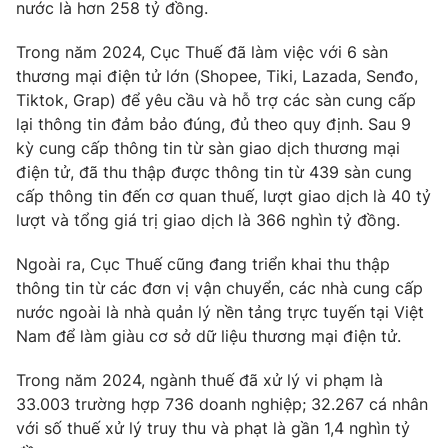
Phim VTV
nước là hơn 258 tỷ đồng.
Giải trí
Hậu trường
Trong năm 2024, Cục Thuế đã làm việc với 6 sàn
Điện ảnh
thương mại điện tử lớn (Shopee, Tiki, Lazada, Senđo,
Đời sống
Nhân vật
Tiktok, Grap) để yêu cầu và hỗ trợ các sàn cung cấp
Âm nhạc
Du lịch
lại thông tin đảm bảo đúng, đủ theo quy định. Sau 9
Khán giả
Giáo dục
Sao
kỳ cung cấp thông tin từ sàn giao dịch thương mại
Làm đẹp
Giải sao mai
điện tử, đã thu thập được thông tin từ 439 sàn cung
Tuyển sinh
Công nghệ
cấp thông tin đến cơ quan thuế, lượt giao dịch là 40 tỷ
Chất lượng cuộc sống
Học trực tuyến
lượt và tổng giá trị giao dịch là 366 nghìn tỷ đồng.
Hitech Công nghệ tương lai
Giao lưu trực tuyến
Ngoài ra, Cục Thuế cũng đang triển khai thu thập
Sản phẩm
thông tin từ các đơn vị vận chuyển, các nhà cung cấp
Lịch phát sóng
nước ngoài là nhà quản lý nền tảng trực tuyến tại Việt
Thị trường
Nam để làm giàu cơ sở dữ liệu thương mại điện tử.
Tư vấn
Trong năm 2024, ngành thuế đã xử lý vi phạm là
Chuyên mục khác
33.003 trường hợp 736 doanh nghiệp; 32.267 cá nhân
Emagazine
Podcast
với số thuế xử lý truy thu và phạt là gần 1,4 nghìn tỷ