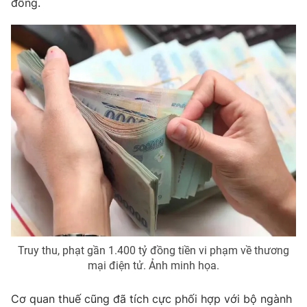
đồng.
Photo
Infographic
Video
Shorts video
VTV Money
VTV Thể thao
VTV Sức khoẻ
Bất động sản
Thị trường 24h
Tấm lòng Việt
VTV4
Vươn mình bằng AI
Truy thu, phạt gần 1.400 tỷ đồng tiền vi phạm về thương
VTV9
VTV8
mại điện tử. Ảnh minh họa.
Cơ quan thuế cũng đã tích cực phối hợp với bộ ngành
Liên hệ tòa soạn
English