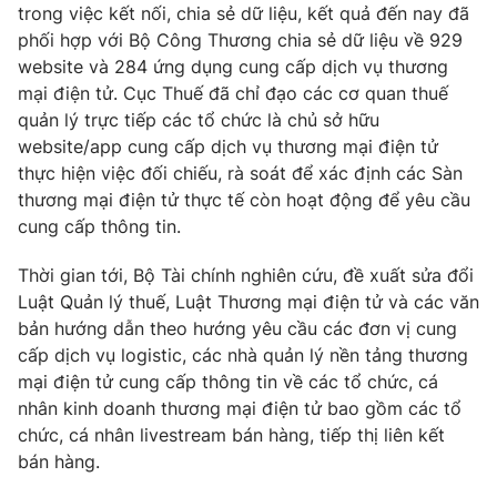
trong việc kết nối, chia sẻ dữ liệu, kết quả đến nay đã
phối hợp với Bộ Công Thương chia sẻ dữ liệu về 929
website và 284 ứng dụng cung cấp dịch vụ thương
mại điện tử. Cục Thuế đã chỉ đạo các cơ quan thuế
THỜI BÁO VTV
quản lý trực tiếp các tổ chức là chủ sở hữu
website/app cung cấp dịch vụ thương mại điện tử
thực hiện việc đối chiếu, rà soát để xác định các Sàn
thương mại điện tử thực tế còn hoạt động để yêu cầu
Theo dõi báo trên
cung cấp thông tin.
Thời gian tới, Bộ Tài chính nghiên cứu, đề xuất sửa đổi
Cơ quan chủ quản:
Đài Truyền hình Việt Nam
Luật Quản lý thuế, Luật Thương mại điện tử và các văn
Cơ quan báo chí:
Thời báo VTV
bản hướng dẫn theo hướng yêu cầu các đơn vị cung
Giấy phép hoạt động báo in và báo điện tử số 483/GP-BTTTT
cấp dịch vụ logistic, các nhà quản lý nền tảng thương
cấp ngày 29/12/2023
mại điện tử cung cấp thông tin về các tổ chức, cá
Tổng Biên tập:
Vũ Thanh Thủy
nhân kinh doanh thương mại điện tử bao gồm các tổ
Phó Tổng Biên tập:
Nguyễn Thị Mỹ Hạnh, Phạm Quốc Thắng,
chức, cá nhân livestream bán hàng, tiếp thị liên kết
Nguyễn Trọng Ninh
bán hàng.
Tổng đài VTV:
024.38 355 931 - 024.38 355 932