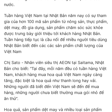
Phim VTV
nước.
Giải trí
Hậu trường
Tuần hàng Việt Nam tại Nhật Bản năm nay có sự tham
Điện ảnh
Đời sống
Nhân vật
gia của hơn 100 mã sản phẩm từ nông sản, thực phẩm,
Âm nhạc
dệt may, đồ gia dụng, sản phẩm chăm sóc sức khỏe
Du lịch
Khán giả
được trưng bày giới thiệu tới khách hàng Nhật Bản.
Giáo dục
Sao
Tuần hàng tiếp tục là cầu nối để nhiều người tiêu dùng
Làm đẹp
Giải sao mai
Tuyển sinh
Nhật Bản biết đến các các sản phẩm chất lượng của
Công nghệ
Chất lượng cuộc sống
Việt Nam
Học trực tuyến
Hitech Công nghệ tương lai
Chị Sato - Nhân viên siêu thị AEON tại Saitama, Nhật
Giao lưu trực tuyến
Bản cho biết: "Tại đây, mỗi năm đều có tuần hàng Việt
Sản phẩm
Nam, khách hàng mua hoa quả Việt Nam ngày càng
Lịch phát sóng
Thị trường
tăng, đặc biệt là hoa quả như thanh long hay vải.
Những người đã biết đến Việt Nam sẽ đến để mua
Tư vấn
hàng, những người chưa biết thường mua gói nhỏ để
Chuyên mục khác
ăn thử".
Emagazine
Podcast
Hoa quả, sản phẩm dệt may và nhiều loại sản phẩm