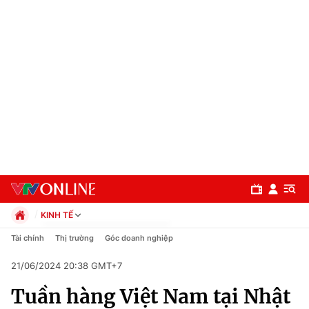
KINH TẾ
Chính trị
Tài chính
Thị trường
Góc doanh nghiệp
Xã hội
21/06/2024 20:38 GMT+7
Pháp luật
Chuyên mục
Kinh tế
Tuần hàng Việt Nam tại Nhật
Thể thao