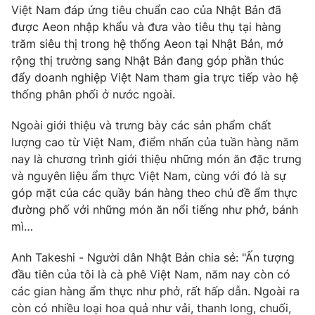
Việt Nam đáp ứng tiêu chuẩn cao của Nhật Bản đã
Photo
Infographic
được Aeon nhập khẩu và đưa vào tiêu thụ tại hàng
trăm siêu thị trong hệ thống Aeon tại Nhật Bản, mở
rộng thị trường sang Nhật Bản đang góp phần thúc
Video
Shorts video
đẩy doanh nghiệp Việt Nam tham gia trực tiếp vào hệ
thống phân phối ở nước ngoài.
VTV Money
VTV Thể thao
Ngoài giới thiệu và trưng bày các sản phẩm chất
lượng cao từ Việt Nam, điểm nhấn của tuần hàng năm
VTV Sức khoẻ
Bất động sản
nay là chương trình giới thiệu những món ăn đặc trưng
và nguyên liệu ẩm thực Việt Nam, cùng với đó là sự
Thị trường 24h
Tấm lòng Việt
góp mặt của các quầy bán hàng theo chủ đề ẩm thực
đường phố với những món ăn nổi tiếng như phở, bánh
VTV4
mì…
Vươn mình bằng AI
Anh Takeshi - Người dân Nhật Bản chia sẻ: "Ấn tượng
VTV9
VTV8
đầu tiên của tôi là cà phê Việt Nam, năm nay còn có
các gian hàng ẩm thực như phở, rất hấp dẫn. Ngoài ra
Liên hệ tòa soạn
còn có nhiều loại hoa quả như vải, thanh long, chuối,
English