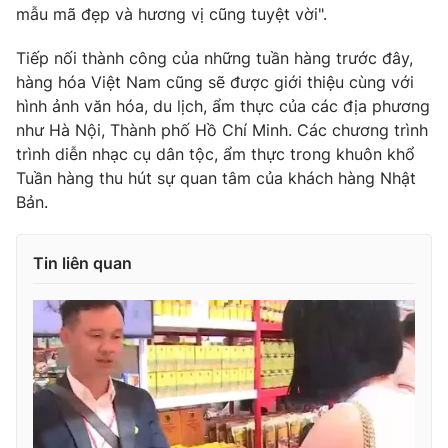
mẫu mã đẹp và hương vị cũng tuyệt vời".
Tiếp nối thành công của những tuần hàng trước đây,
hàng hóa Việt Nam cũng sẽ được giới thiệu cùng với
THỜI BÁO VTV
hình ảnh văn hóa, du lịch, ẩm thực của các địa phương
như Hà Nội, Thành phố Hồ Chí Minh. Các chương trình
trình diễn nhạc cụ dân tộc, ẩm thực trong khuôn khổ
Tuần hàng thu hút sự quan tâm của khách hàng Nhật
Theo dõi báo trên
Bản.
Cơ quan chủ quản:
Đài Truyền hình Việt Nam
Tin liên quan
Cơ quan báo chí:
Thời báo VTV
Giấy phép hoạt động báo in và báo điện tử số 483/GP-BTTTT
cấp ngày 29/12/2023
Tổng Biên tập:
Vũ Thanh Thủy
Phó Tổng Biên tập:
Nguyễn Thị Mỹ Hạnh, Phạm Quốc Thắng,
Nguyễn Trọng Ninh
Tổng đài VTV:
024.38 355 931 - 024.38 355 932