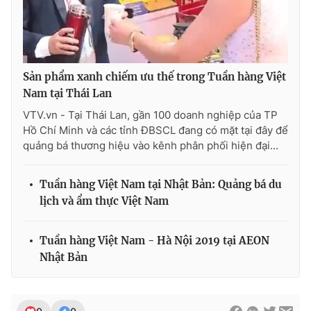
Ðiện thoại Thời báo VTV:
024.66 897 897
Email:
toasoan@vtv.vn
Liên hệ quảng cáo:
024-7300.7108
Sản phẩm xanh chiếm ưu thế trong Tuần hàng Việt
Nam tại Thái Lan
VTV.vn - Tại Thái Lan, gần 100 doanh nghiệp của TP
Hồ Chí Minh và các tỉnh ĐBSCL đang có mặt tại đây để
quảng bá thương hiệu vào kênh phân phối hiện đại...
Tuần hàng Việt Nam tại Nhật Bản: Quảng bá du
lịch và ẩm thực Việt Nam
Tuần hàng Việt Nam - Hà Nội 2019 tại AEON
® Cấm sao chép dưới mọi hình thức nếu không có sự chấp
thuận bằng văn bản. Ghi rõ nguồn VTV.vn khi phát hành lại
Nhật Bản
thông tin từ website này.