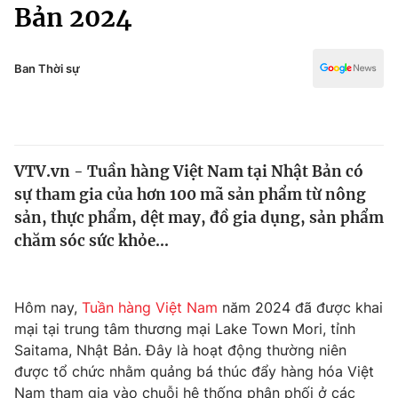
Chính trị
Bản 2024
Truyền hình
Văn hóa - Giải trí
Xã hội
Y tế
Ban Thời sự
Đời sống
Pháp luật
Công nghệ
Giáo dục
Y tế
VTV.vn - Tuần hàng Việt Nam tại Nhật Bản có
sự tham gia của hơn 100 mã sản phẩm từ nông
Thế giới
sản, thực phẩm, dệt may, đồ gia dụng, sản phẩm
chăm sóc sức khỏe...
Tin tức
Kinh tế
Thế giới đó đây
Tài chính
Hôm nay,
Tuần hàng Việt Nam
năm 2024 đã được khai
Dữ liệu và đời sống
Câu chuyện quốc tế
mại tại trung tâm thương mại Lake Town Mori, tỉnh
Thị trường
Saitama, Nhật Bản. Đây là hoạt động thường niên
Truyền hình
Góc doanh nghiệp
được tổ chức nhằm quảng bá thúc đẩy hàng hóa Việt
Nam tham gia vào chuỗi hệ thống phân phối ở các