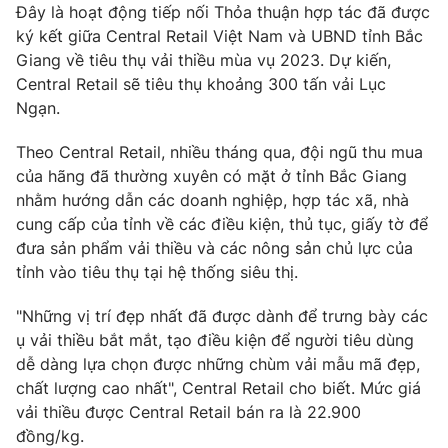
Phim VTV
Đây là hoạt động tiếp nối Thỏa thuận hợp tác đã được
Giải trí
ký kết giữa Central Retail Việt Nam và UBND tỉnh Bắc
Hậu trường
Giang về tiêu thụ vải thiều mùa vụ 2023. Dự kiến,
Điện ảnh
Đời sống
Central Retail sẽ tiêu thụ khoảng 300 tấn vải Lục
Nhân vật
Âm nhạc
Ngạn.
Du lịch
Khán giả
Giáo dục
Sao
Theo Central Retail, nhiều tháng qua, đội ngũ thu mua
Làm đẹp
Giải sao mai
của hãng đã thường xuyên có mặt ở tỉnh Bắc Giang
Tuyển sinh
Công nghệ
nhằm hướng dẫn các doanh nghiệp, hợp tác xã, nhà
Chất lượng cuộc sống
Học trực tuyến
cung cấp của tỉnh về các điều kiện, thủ tục, giấy tờ để
Hitech Công nghệ tương lai
đưa sản phẩm vải thiều và các nông sản chủ lực của
Giao lưu trực tuyến
tỉnh vào tiêu thụ tại hệ thống siêu thị.
Sản phẩm
Lịch phát sóng
"Những vị trí đẹp nhất đã được dành để trưng bày các
Thị trường
ụ vải thiều bắt mắt, tạo điều kiện để người tiêu dùng
Tư vấn
dễ dàng lựa chọn được những chùm vải mẫu mã đẹp,
Chuyên mục khác
chất lượng cao nhất", Central Retail cho biết. Mức giá
vải thiều được Central Retail bán ra là 22.900
Emagazine
Podcast
đồng/kg.