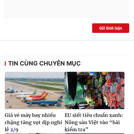
Gửi bình luận
TIN CÙNG CHUYÊN MỤC
Giá vé máy bay nhiều
EU siết tiêu chuẩn xanh:
chặng tăng vọt dịp nghỉ
Nông sản Việt vào “bài
lễ 2/9
kiểm tra”