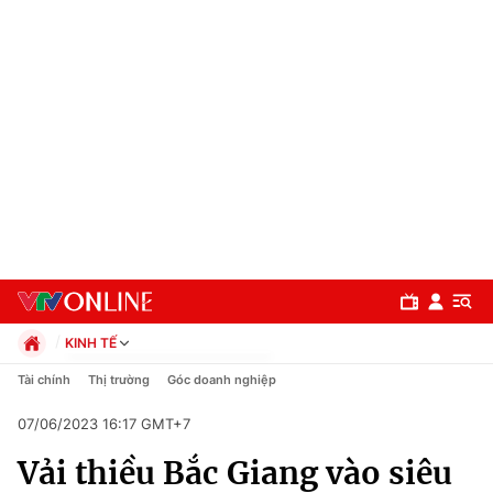
KINH TẾ
Chính trị
Tài chính
Thị trường
Góc doanh nghiệp
Xã hội
07/06/2023 16:17 GMT+7
Pháp luật
Chuyên mục
Kinh tế
Vải thiều Bắc Giang vào siêu
Thể thao