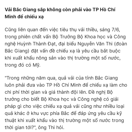
Photo
Vải Bắc Giang sắp không còn phải vào TP Hồ Chí
Infographic
Minh để chiếu xạ
Video
Shorts video
Cũng liên quan đến việc tiêu thụ vải thiều, sáng 7/6,
trong phiên chất vấn Bộ Trưởng Bộ Khoa học và Công
VTV Money
nghệ Huỳnh Thành Đạt, đại biểu Nguyễn Văn Thi (đoàn
VTV Thể thao
Bắc Giang) đặt vấn đề chiếu xạ là yêu cầu bắt buộc
khi xuất khẩu nông sản vào thị trường một số nước,
VTV Sức khoẻ
Bất động sản
trong đó có Mỹ.
Thị trường 24h
"Trong những năm qua, quả vải của tỉnh Bắc Giang
Tấm lòng Việt
luôn phải đưa vào TP Hồ Chí Minh để chiếu xạ làm cho
chi phí thời gian và giá thành đội lên. Đề nghị Bộ
VTV4
Vươn mình bằng AI
trưởng cho biết Bộ Khoa học và Công nghệ có giải
pháp gì cho việc chiếu xạ quả vải cũng như nhiều loại
VTV9
VTV8
quả khác ở khu vực phía Bắc để đáp ứng yêu cầu kỹ
thuật khi xuất khẩu vào thị trường một số nước trong
thời gian tới?", ông Thi hỏi.
Liên hệ tòa soạn
English