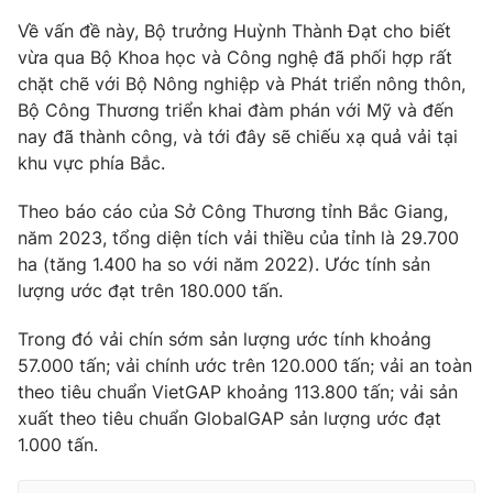
Về vấn đề này, Bộ trưởng Huỳnh Thành Đạt cho biết
vừa qua Bộ Khoa học và Công nghệ đã phối hợp rất
chặt chẽ với Bộ Nông nghiệp và Phát triển nông thôn,
THỜI BÁO VTV
Bộ Công Thương triển khai đàm phán với Mỹ và đến
nay đã thành công, và tới đây sẽ chiếu xạ quả vải tại
khu vực phía Bắc.
Theo báo cáo của Sở Công Thương tỉnh Bắc Giang,
Theo dõi báo trên
năm 2023, tổng diện tích vải thiều của tỉnh là 29.700
ha (tăng 1.400 ha so với năm 2022). Ước tính sản
Cơ quan chủ quản:
Đài Truyền hình Việt Nam
lượng ước đạt trên 180.000 tấn.
Cơ quan báo chí:
Thời báo VTV
Giấy phép hoạt động báo in và báo điện tử số 483/GP-BTTTT
Trong đó vải chín sớm sản lượng ước tính khoảng
cấp ngày 29/12/2023
57.000 tấn; vải chính ước trên 120.000 tấn; vải an toàn
Tổng Biên tập:
theo tiêu chuẩn VietGAP khoảng 113.800 tấn; vải sản
Vũ Thanh Thủy
xuất theo tiêu chuẩn GlobalGAP sản lượng ước đạt
Phó Tổng Biên tập:
Nguyễn Thị Mỹ Hạnh, Phạm Quốc Thắng,
1.000 tấn.
Nguyễn Trọng Ninh
Tổng đài VTV:
024.38 355 931 - 024.38 355 932