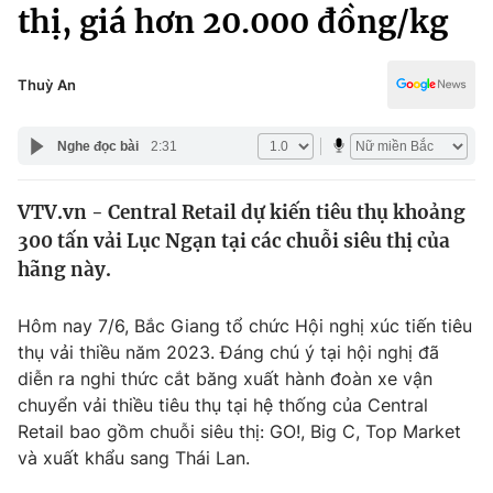
Chính trị
thị, giá hơn 20.000 đồng/kg
Truyền hình
Văn hóa - Giải trí
Xã hội
Y tế
Thuỳ An
Đời sống
Pháp luật
Công nghệ
Nghe đọc bài
2:31
Giáo dục
Y tế
VTV.vn - Central Retail dự kiến tiêu thụ khoảng
300 tấn vải Lục Ngạn tại các chuỗi siêu thị của
Thế giới
hãng này.
Tin tức
Kinh tế
Hôm nay 7/6, Bắc Giang tổ chức Hội nghị xúc tiến tiêu
Thế giới đó đây
thụ vải thiều năm 2023. Đáng chú ý tại hội nghị đã
Tài chính
diễn ra nghi thức cắt băng xuất hành đoàn xe vận
Dữ liệu và đời sống
Câu chuyện quốc tế
chuyển vải thiều tiêu thụ tại hệ thống của Central
Thị trường
Retail bao gồm chuỗi siêu thị: GO!, Big C, Top Market
Truyền hình
và xuất khẩu sang Thái Lan.
Góc doanh nghiệp