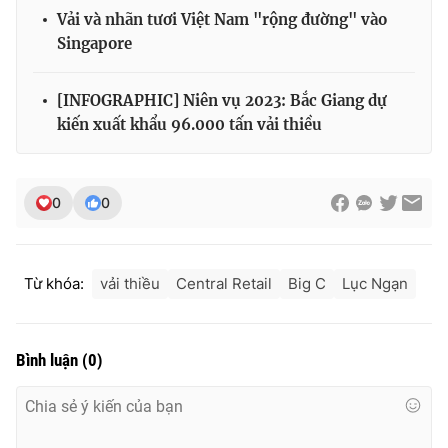
Vải và nhãn tươi Việt Nam "rộng đường" vào
Singapore
[INFOGRAPHIC] Niên vụ 2023: Bắc Giang dự
kiến xuất khẩu 96.000 tấn vải thiều
0
0
Từ khóa:
vải thiều
Central Retail
Big C
Lục Ngạn
Bình luận
(
0
)