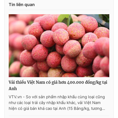
Ðiện thoại Thời báo VTV:
024.66 897 897
Tin liên quan
Email:
toasoan@vtv.vn
Liên hệ quảng cáo:
024-7300.7108
Vải thiều Việt Nam có giá hơn 400.000 đồng/kg tại
Anh
® Cấm sao chép dưới mọi hình thức nếu không có sự chấp
VTV.vn - So với sản phẩm nhập khẩu cùng loại cũng
thuận bằng văn bản. Ghi rõ nguồn VTV.vn khi phát hành lại
như các loại trái cây nhập khẩu khác, vải Việt Nam
thông tin từ website này.
hiện có giá bán khá cao tại Anh (15 Bảng/kg, tương...