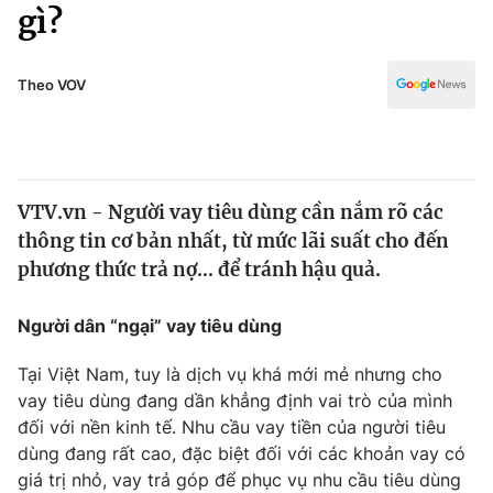
Chính trị
gì?
Truyền hình
Văn hóa - Giải trí
Xã hội
Y tế
Theo VOV
Đời sống
Pháp luật
Công nghệ
Giáo dục
Y tế
VTV.vn - Người vay tiêu dùng cần nắm rõ các
thông tin cơ bản nhất, từ mức lãi suất cho đến
Thế giới
phương thức trả nợ… để tránh hậu quả.
Tin tức
Kinh tế
Người dân “ngại” vay tiêu dùng
Thế giới đó đây
Tài chính
Tại Việt Nam, tuy là dịch vụ khá mới mẻ nhưng cho
Dữ liệu và đời sống
Câu chuyện quốc tế
vay tiêu dùng đang dần khẳng định vai trò của mình
Thị trường
đối với nền kinh tế. Nhu cầu vay tiền của người tiêu
Truyền hình
dùng đang rất cao, đặc biệt đối với các khoản vay có
Góc doanh nghiệp
giá trị nhỏ, vay trả góp để phục vụ nhu cầu tiêu dùng