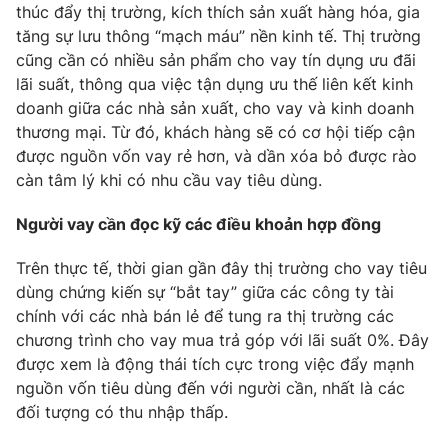
thúc đẩy thị trường, kích thích sản xuất hàng hóa, gia
tăng sự lưu thông “mạch máu” nền kinh tế. Thị trường
cũng cần có nhiều sản phẩm cho vay tín dụng ưu đãi
lãi suất, thông qua việc tận dụng ưu thế liên kết kinh
THỜI BÁO VTV
doanh giữa các nhà sản xuất, cho vay và kinh doanh
thương mại. Từ đó, khách hàng sẽ có cơ hội tiếp cận
Theo dõi báo trên
được nguồn vốn vay rẻ hơn, và dần xóa bỏ được rào
càn tâm lý khi có nhu cầu vay tiêu dùng.
Cơ quan chủ quản:
Đài Truyền hình Việt Nam
Người vay cần đọc kỹ các điều khoản hợp đồng
Cơ quan báo chí:
Thời báo VTV
Trên thực tế, thời gian gần đây thị trường cho vay tiêu
Giấy phép hoạt động báo in và báo điện tử số 483/GP-BTTTT
cấp ngày 29/12/2023
dùng chứng kiến sự “bắt tay” giữa các công ty tài
chính với các nhà bán lẻ để tung ra thị trường các
Tổng Biên tập:
Vũ Thanh Thủy
chương trình cho vay mua trả góp với lãi suất 0%. Đây
Phó Tổng Biên tập:
Nguyễn Thị Mỹ Hạnh, Phạm Quốc Thắng,
được xem là động thái tích cực trong việc đẩy mạnh
Nguyễn Trọng Ninh
nguồn vốn tiêu dùng đến với người cần, nhất là các
Tổng đài VTV:
024.38 355 931 - 024.38 355 932
đối tượng có thu nhập thấp.
Ðiện thoại Thời báo VTV:
024.66 897 897