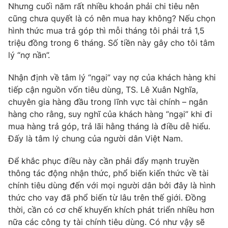
Nhưng cuối năm rất nhiều khoản phải chi tiêu nên
Photo
Infographic
cũng chưa quyết là có nên mua hay không? Nếu chọn
hình thức mua trả góp thì mỗi tháng tôi phải trả 1,5
triệu đồng trong 6 tháng. Số tiền này gây cho tôi tâm
Video
Shorts video
lý “nợ nần”.
VTV Money
VTV Thể thao
Nhận định về tâm lý “ngại” vay nợ của khách hàng khi
tiếp cận nguồn vốn tiêu dùng, TS. Lê Xuân Nghĩa,
chuyên gia hàng đầu trong lĩnh vực tài chính – ngân
VTV Sức khoẻ
Bất động sản
hàng cho rằng, suy nghĩ của khách hàng “ngại” khi đi
mua hàng trả góp, trả lãi hằng tháng là điều dễ hiểu.
Thị trường 24h
Tấm lòng Việt
Đấy là tâm lý chung của người dân Việt Nam.
Để khắc phục điều này cần phải đẩy mạnh truyền
VTV4
Vươn mình bằng AI
thông tác động nhận thức, phổ biến kiến thức về tài
chính tiêu dùng đến với mọi người dân bởi đây là hình
VTV9
VTV8
thức cho vay đã phổ biến từ lâu trên thế giới. Đồng
thời, cần có cơ chế khuyến khích phát triển nhiều hơn
nữa các công ty tài chính tiêu dùng. Có như vậy sẽ
Liên hệ tòa soạn
English