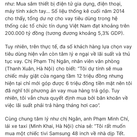
Phim VTV
như: Mua sắm thiết bị điện tử gia dụng, điện thoại,
Giải trí
máy tính xách tay… Số liệu thống kê cuối năm 2014
Hậu trường
cho thấy, tổng dư nợ cho vay tiêu dùng trong hệ
Điện ảnh
Đời sống
thống các tổ chức tín dụng Việt Nam đạt khoảng trên
Nhân vật
Âm nhạc
200.000 tỷ đồng (tương đương khoảng 5,3% GDP).
Du lịch
Khán giả
Giáo dục
Sao
Tuy nhiên, trên thực tế, đa số khách hàng lựa chọn vay
Làm đẹp
Giải sao mai
tiêu dùng hiện vẫn còn tâm lý e ngại về lãi suất và thủ
Tuyển sinh
Công nghệ
tục vay. Chị Phạm Thị Ngân, nhân viên văn phòng
Chất lượng cuộc sống
Học trực tuyến
(Thanh Xuân, Hà Nội) cho biết: “Tôi dự tính sẽ mua
Hitech Công nghệ tương lai
chiếc máy giặt cửa ngang tầm 12 triệu đồng nhưng
Giao lưu trực tuyến
hiện tại chỉ mới góp được 6 triệu đồng tiền mặt nên tôi
Sản phẩm
đã nghĩ tới phương án vay mua hàng trả góp. Tuy
Lịch phát sóng
Thị trường
nhiên, tôi vẫn chưa quyết định mua bởi băn khoăn về
việc lãi suất phải trả hàng tháng hơi cao”.
Tư vấn
Chuyên mục khác
Cùng chung tâm lý như chị Ngân, anh Phạm Minh Chí,
lái xe taxi (Minh Khai, Hà Nội) chia sẻ: “Tôi rất muốn
Emagazine
Podcast
mua một chiếc tivi Samsung 48 inch về nhà dịp Tết.