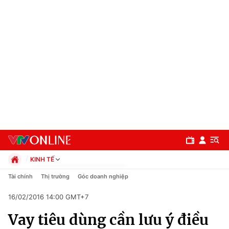
KINH TẾ
Chính trị
Tài chính
Thị trường
Góc doanh nghiệp
Xã hội
16/02/2016 14:00 GMT+7
Pháp luật
Chuyên mục
Kinh tế
Vay tiêu dùng cần lưu ý điều
Thể thao