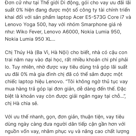
Email:
toasoan@vtv.vn
Đơn cử như tại Thế giới Di động, gói cho vay ưu đãi lãi
Liên hệ quảng cáo:
024-7300.7108
suất 0% hiện đang được một số công ty tài chính triển
khai đối với sản phẩm laptop Acer E5-573G Core i7 và
Lenovo Yoga 500, hay với nhóm Smarphone giá rẻ
như: Wiko Fever, Lenovo A6000, Nokia Lumia 950,
Nokia Lumia 950 XL…
Chị Thúy Hà (Ba Vì, Hà Nội) cho biết, nhà có cậu con
trai năm nay vào đại học, rất nhiều khoản chi phí phải
lo. Tuy nhiên, nhờ được vay tiêu dùng trả góp lãi suất
ưu đãi 0% mà gia đình chị đã có thể sắm được một
chiếc laptop hiệu Lenovo. “Tôi không ngờ thủ tục vay
mua hàng trả góp lại đơn giản, dễ dàng đến thế. Đặc
® Cấm sao chép dưới mọi hình thức nếu không có sự chấp
biệt là khoản vay còn được giải ngân ngay tại chỗ...”,
thuận bằng văn bản. Ghi rõ nguồn VTV.vn khi phát hành lại
chị Hà chia sẻ.
thông tin từ website này.
Với ưu thế nhanh, gọn, đơn giản, thuận tiện, vay tiêu
dùng ngày càng đưa người dân tiếp cận gần hơn với
nguồn vốn vay, nhằm phục vụ và nâng cao chất lượng