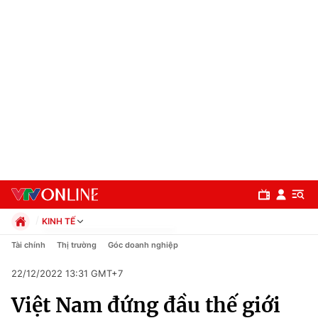
KINH TẾ
Chính trị
Tài chính
Thị trường
Góc doanh nghiệp
Xã hội
22/12/2022 13:31 GMT+7
Pháp luật
Chuyên mục
Kinh tế
Việt Nam đứng đầu thế giới
Thể thao