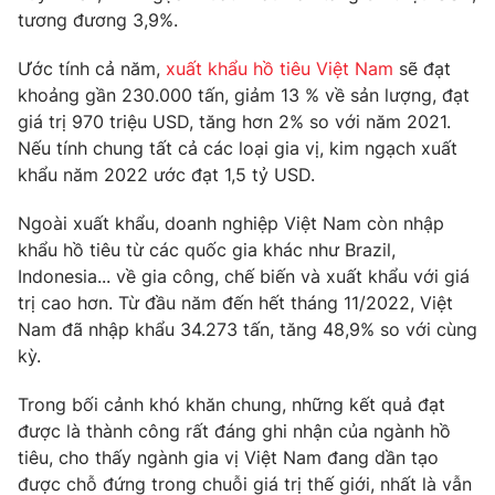
Phim VTV
tương đương 3,9%.
Giải trí
Hậu trường
Ước tính cả năm,
xuất khẩu hồ tiêu Việt Nam
sẽ đạt
Điện ảnh
Đời sống
Nhân vật
khoảng gần 230.000 tấn, giảm 13 % về sản lượng, đạt
Âm nhạc
giá trị 970 triệu USD, tăng hơn 2% so với năm 2021.
Du lịch
Khán giả
Nếu tính chung tất cả các loại gia vị, kim ngạch xuất
Giáo dục
Sao
khẩu năm 2022 ước đạt 1,5 tỷ USD.
Làm đẹp
Giải sao mai
Tuyển sinh
Công nghệ
Chất lượng cuộc sống
Ngoài xuất khẩu, doanh nghiệp Việt Nam còn nhập
Học trực tuyến
khẩu hồ tiêu từ các quốc gia khác như Brazil,
Hitech Công nghệ tương lai
Indonesia... về gia công, chế biến và xuất khẩu với giá
Giao lưu trực tuyến
trị cao hơn. Từ đầu năm đến hết tháng 11/2022, Việt
Sản phẩm
Nam đã nhập khẩu 34.273 tấn, tăng 48,9% so với cùng
Lịch phát sóng
Thị trường
kỳ.
Tư vấn
Trong bối cảnh khó khăn chung, những kết quả đạt
Chuyên mục khác
được là thành công rất đáng ghi nhận của ngành hồ
tiêu, cho thấy ngành gia vị Việt Nam đang dần tạo
Emagazine
Podcast
được chỗ đứng trong chuỗi giá trị thế giới, nhất là vẫn