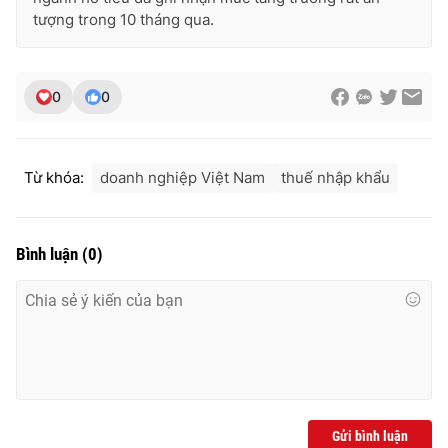
Ðiện thoại Thời báo VTV:
024.66 897 897
tượng trong 10 tháng qua.
Email:
toasoan@vtv.vn
Liên hệ quảng cáo:
024-7300.7108
0
0
Từ khóa:
doanh nghiệp Việt Nam
thuế nhập khẩu
Bình luận
(
0
)
® Cấm sao chép dưới mọi hình thức nếu không có sự chấp
thuận bằng văn bản. Ghi rõ nguồn VTV.vn khi phát hành lại
thông tin từ website này.
Gửi bình luận