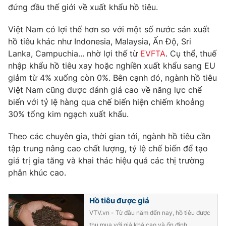
đứng đầu thế giới về xuất khẩu hồ tiêu.
Photo
Infographic
Việt Nam có lợi thế hơn so với một số nước sản xuất
hồ tiêu khác như Indonesia, Malaysia, Ấn Độ, Sri
Video
Shorts video
Lanka, Campuchia... nhờ lợi thế từ
EVFTA
. Cụ thể, thuế
nhập khẩu hồ tiêu xay hoặc nghiền xuất khẩu sang EU
VTV Money
VTV Thể thao
giảm từ 4% xuống còn 0%. Bên cạnh đó, ngành hồ tiêu
Việt Nam cũng được đánh giá cao về năng lực chế
biến với tỷ lệ hàng qua chế biến hiện chiếm khoảng
VTV Sức khoẻ
Bất động sản
30% tổng kim ngạch xuất khẩu.
Thị trường 24h
Tấm lòng Việt
Theo các chuyên gia, thời gian tới, ngành hồ tiêu cần
tập trung nâng cao chất lượng, tỷ lệ chế biến để tạo
giá trị gia tăng và khai thác hiệu quả các thị trường
VTV4
Vươn mình bằng AI
phân khúc cao.
VTV9
VTV8
Hồ tiêu được giá
VTV.vn - Từ đầu năm đến nay, hồ tiêu được
Liên hệ tòa soạn
English
thu mua với giá khá cao và ổn định.