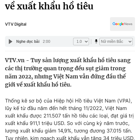
Chính trị
về xuất khẩu hồ tiêu
Truyền hình
Văn hóa - Giải trí
Xã hội
Y tế
VTV Digital
Đời sống
Pháp luật
Công nghệ
Nghe đọc bài
2:00
Giáo dục
Y tế
VTV.vn - Tuy sản lượng xuất khẩu hồ tiêu sang
các thị trường quan trọng đều sụt giảm trong
Thế giới
năm 2022, nhưng Việt Nam vẫn đứng đầu thế
giới về xuất khẩu hồ tiêu.
Tin tức
Kinh tế
Thế giới đó đây
Thống kê sơ bộ của Hiệp hội Hồ tiêu Việt Nam (VPA),
Tài chính
lũy kế từ đầu năm đến hết tháng 11/2022, Việt Nam
Dữ liệu và đời sống
Câu chuyện quốc tế
xuất khẩu được 211.507 tấn hồ tiêu các loại, đạt giá trị
Thị trường
xuất khẩu 911,1 triệu USD. So với cùng kỳ năm trước,
Truyền hình
Góc doanh nghiệp
lượng xuất khẩu giảm 14,9%, tương đương 37.015 tấn.
Tuy nhiên, kim ngạch xuất khẩu vẫn tăng 34 triệu USD,