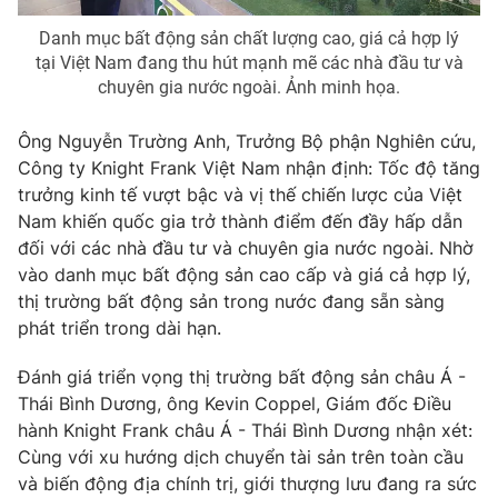
Danh mục bất động sản chất lượng cao, giá cả hợp lý
tại Việt Nam đang thu hút mạnh mẽ các nhà đầu tư và
chuyên gia nước ngoài. Ảnh minh họa.
THỜI BÁO VTV
Ông Nguyễn Trường Anh, Trưởng Bộ phận Nghiên cứu,
Công ty Knight Frank Việt Nam nhận định: Tốc độ tăng
trưởng kinh tế vượt bậc và vị thế chiến lược của Việt
Theo dõi báo trên
Nam khiến quốc gia trở thành điểm đến đầy hấp dẫn
đối với các nhà đầu tư và chuyên gia nước ngoài. Nhờ
vào danh mục bất động sản cao cấp và giá cả hợp lý,
Cơ quan chủ quản:
Đài Truyền hình Việt Nam
thị trường bất động sản trong nước đang sẵn sàng
Cơ quan báo chí:
Thời báo VTV
phát triển trong dài hạn.
Giấy phép hoạt động báo in và báo điện tử số 483/GP-BTTTT
cấp ngày 29/12/2023
Đánh giá triển vọng thị trường bất động sản châu Á -
Tổng Biên tập:
Vũ Thanh Thủy
Thái Bình Dương, ông Kevin Coppel, Giám đốc Điều
Phó Tổng Biên tập:
Nguyễn Thị Mỹ Hạnh, Phạm Quốc Thắng,
hành Knight Frank châu Á - Thái Bình Dương nhận xét:
Nguyễn Trọng Ninh
Cùng với xu hướng dịch chuyển tài sản trên toàn cầu
Tổng đài VTV:
024.38 355 931 - 024.38 355 932
và biến động địa chính trị, giới thượng lưu đang ra sức