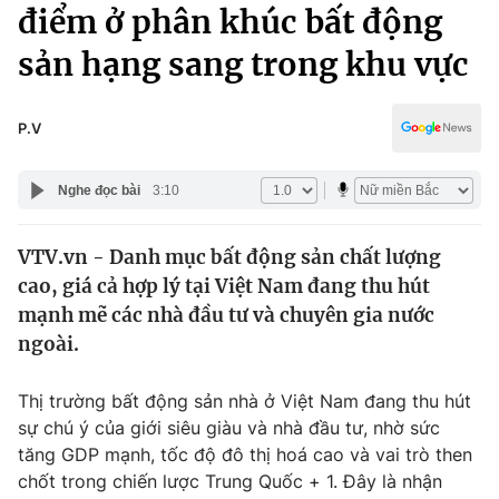
Chính trị
điểm ở phân khúc bất động
Truyền hình
sản hạng sang trong khu vực
Văn hóa - Giải trí
Xã hội
Y tế
Đời sống
P.V
Pháp luật
Công nghệ
Giáo dục
Nghe đọc bài
3:10
Y tế
VTV.vn - Danh mục bất động sản chất lượng
Thế giới
cao, giá cả hợp lý tại Việt Nam đang thu hút
Tin tức
mạnh mẽ các nhà đầu tư và chuyên gia nước
Kinh tế
ngoài.
Thế giới đó đây
Tài chính
Dữ liệu và đời sống
Câu chuyện quốc tế
Thị trường bất động sản nhà ở Việt Nam đang thu hút
Thị trường
sự chú ý của giới siêu giàu và nhà đầu tư, nhờ sức
tăng GDP mạnh, tốc độ đô thị hoá cao và vai trò then
Truyền hình
Góc doanh nghiệp
chốt trong chiến lược Trung Quốc + 1. Đây là nhận