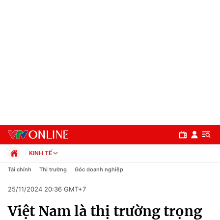
KINH TẾ
Chính trị
Tài chính
Thị trường
Góc doanh nghiệp
Xã hội
25/11/2024 20:36 GMT+7
Pháp luật
Chuyên mục
Kinh tế
Việt Nam là thị trường trọng
Thể thao