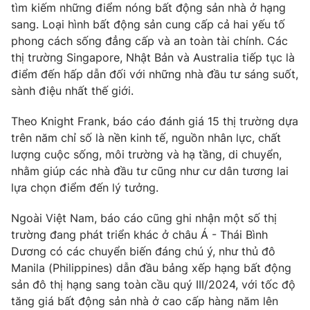
tìm kiếm những điểm nóng bất động sản nhà ở hạng
Ðiện thoại Thời báo VTV:
024.66 897 897
sang. Loại hình bất động sản cung cấp cả hai yếu tố
Email:
toasoan@vtv.vn
phong cách sống đẳng cấp và an toàn tài chính. Các
Liên hệ quảng cáo:
024-7300.7108
thị trường Singapore, Nhật Bản và Australia tiếp tục là
điểm đến hấp dẫn đối với những nhà đầu tư sáng suốt,
sành điệu nhất thế giới.
Theo Knight Frank, báo cáo đánh giá 15 thị trường dựa
trên năm chỉ số là nền kinh tế, nguồn nhân lực, chất
lượng cuộc sống, môi trường và hạ tầng, di chuyển,
nhằm giúp các nhà đầu tư cũng như cư dân tương lai
lựa chọn điểm đến lý tưởng.
Ngoài Việt Nam, báo cáo cũng ghi nhận một số thị
trường đang phát triển khác ở châu Á - Thái Bình
® Cấm sao chép dưới mọi hình thức nếu không có sự chấp
Dương có các chuyển biến đáng chú ý, như thủ đô
thuận bằng văn bản. Ghi rõ nguồn VTV.vn khi phát hành lại
Manila (Philippines) dẫn đầu bảng xếp hạng bất động
thông tin từ website này.
sản đô thị hạng sang toàn cầu quý III/2024, với tốc độ
tăng giá bất động sản nhà ở cao cấp hàng năm lên