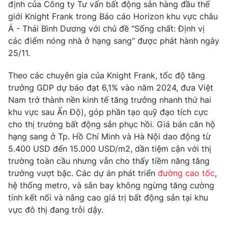
Phim VTV
định của Công ty Tư vấn bất động sản hàng đầu thế
Giải trí
giới Knight Frank trong Báo cáo Horizon khu vực châu
Hậu trường
Á - Thái Bình Dương với chủ đề "Sống chất: Định vị
Điện ảnh
Đời sống
các điểm nóng nhà ở hạng sang" được phát hành ngày
Nhân vật
Âm nhạc
25/11.
Du lịch
Khán giả
Giáo dục
Sao
Theo các chuyên gia của Knight Frank, tốc độ tăng
Làm đẹp
Giải sao mai
trưởng GDP dự báo đạt 6,1% vào năm 2024, đưa Việt
Tuyển sinh
Công nghệ
Nam trở thành nền kinh tế tăng trưởng nhanh thứ hai
Chất lượng cuộc sống
Học trực tuyến
khu vực sau Ấn Độ), góp phần tạo quỹ đạo tích cực
Hitech Công nghệ tương lai
cho thị trường bất động sản phục hồi. Giá bán căn hộ
Giao lưu trực tuyến
hạng sang ở Tp. Hồ Chí Minh và Hà Nội dao động từ
Sản phẩm
5.400 USD đến 15.000 USD/m2, dần tiệm cận với thị
Lịch phát sóng
trường toàn cầu nhưng vẫn cho thấy tiềm năng tăng
Thị trường
trưởng vượt bậc. Các dự án phát triển
đường cao tốc
,
Tư vấn
hệ thống metro, và sân bay không ngừng tăng cường
Chuyên mục khác
tính kết nối và nâng cao giá trị bất động sản tại khu
vực đô thị đang trỗi dậy.
Emagazine
Podcast