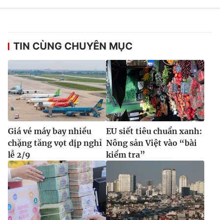
TIN CÙNG CHUYÊN MỤC
Giá vé máy bay nhiều
EU siết tiêu chuẩn xanh:
chặng tăng vọt dịp nghỉ
Nông sản Việt vào “bài
lễ 2/9
kiểm tra”