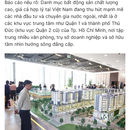
Báo cáo nêu rõ: Danh mục bất động sản chất lượng
Photo
cao, giá cả hợp lý tại Việt Nam đang thu hút mạnh mẽ
Infographic
các nhà đầu tư và chuyên gia nước ngoài, nhất là ở
các khu vực trung tâm như Quận 1 và thành phố Thủ
Video
Shorts video
Đức (khu vực Quận 2 cũ) của Tp. Hồ Chí Minh, nơi tập
trung nhiều văn phòng, trụ sở doanh nghiệp và sở hữu
VTV Money
VTV Thể thao
tầm nhìn hướng sông đẳng cấp.
VTV Sức khoẻ
Bất động sản
Thị trường 24h
Tấm lòng Việt
VTV4
Vươn mình bằng AI
VTV9
VTV8
Liên hệ tòa soạn
English