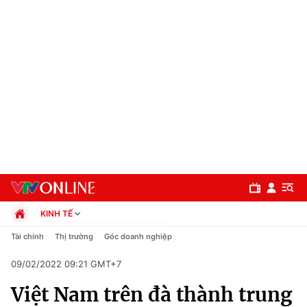
KINH TẾ
Chính trị
Tài chính
Thị trường
Góc doanh nghiệp
Xã hội
09/02/2022 09:21 GMT+7
Pháp luật
Chuyên mục
Kinh tế
Việt Nam trên đà thành trung
Thể thao