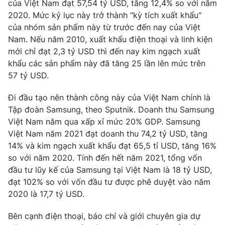
của Việt Nam đạt 57,54 tỷ USD, tăng 12,4% so với năm
2020. Mức kỷ lục này trở thành "kỳ tích xuất khẩu"
của nhóm sản phẩm này từ trước đến nay của Việt
Nam. Nếu năm 2010, xuất khẩu điện thoại và linh kiện
THỜI BÁO VTV
mới chỉ đạt 2,3 tỷ USD thì đến nay kim ngạch xuất
khẩu các sản phẩm này đã tăng 25 lần lên mức trên
57 tỷ USD.
Theo dõi báo trên
Đi đầu tạo nên thành công này của Việt Nam chính là
Tập đoàn Samsung, theo Sputnik. Doanh thu Samsung
Việt Nam năm qua xấp xỉ mức 20% GDP. Samsung
Cơ quan chủ quản:
Đài Truyền hình Việt Nam
Việt Nam năm 2021 đạt doanh thu 74,2 tỷ USD, tăng
Cơ quan báo chí:
Thời báo VTV
14% và kim ngạch xuất khẩu đạt 65,5 tỉ USD, tăng 16%
Giấy phép hoạt động báo in và báo điện tử số 483/GP-BTTTT
so với năm 2020. Tính đến hết năm 2021, tổng vốn
cấp ngày 29/12/2023
đầu tư lũy kế của Samsung tại Việt Nam là 18 tỷ USD,
Tổng Biên tập:
Vũ Thanh Thủy
đạt 102% so với vốn đầu tư được phê duyệt vào năm
Phó Tổng Biên tập:
Nguyễn Thị Mỹ Hạnh, Phạm Quốc Thắng,
2020 là 17,7 tỷ USD.
Nguyễn Trọng Ninh
Bên cạnh điện thoại, báo chí và giới chuyên gia dự
Tổng đài VTV:
024.38 355 931 - 024.38 355 932