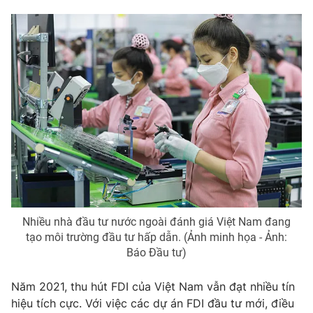
Phim VTV
Giải trí
Hậu trường
Điện ảnh
Đời sống
Nhân vật
Âm nhạc
Du lịch
Khán giả
Giáo dục
Sao
Làm đẹp
Giải sao mai
Tuyển sinh
Công nghệ
Chất lượng cuộc sống
Học trực tuyến
Hitech Công nghệ tương lai
Giao lưu trực tuyến
Sản phẩm
Lịch phát sóng
Thị trường
Nhiều nhà đầu tư nước ngoài đánh giá Việt Nam đang
tạo môi trường đầu tư hấp dẫn. (Ảnh minh họa - Ảnh:
Tư vấn
Báo Đầu tư)
Chuyên mục khác
Năm 2021, thu hút FDI của Việt Nam vẫn đạt nhiều tín
Emagazine
Podcast
hiệu tích cực. Với việc các dự án FDI đầu tư mới, điều