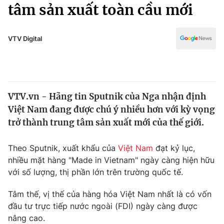
Chính trị
tâm sản xuất toàn cầu mới
Truyền hình
Văn hóa - Giải trí
Xã hội
Y tế
VTV Digital
Đời sống
Pháp luật
Công nghệ
Giáo dục
Y tế
VTV.vn - Hãng tin Sputnik của Nga nhận định
Việt Nam đang được chú ý nhiều hơn với kỳ vọng
Thế giới
trở thành trung tâm sản xuất mới của thế giới.
Tin tức
Kinh tế
Theo Sputnik, xuất khẩu của
Việt Nam
đạt kỷ lục,
Thế giới đó đây
nhiều mặt hàng "Made in Vietnam" ngày càng hiện hữu
Tài chính
với số lượng, thị phần lớn trên trường quốc tế.
Dữ liệu và đời sống
Câu chuyện quốc tế
Thị trường
Tâm thế, vị thế của hàng hóa Việt Nam nhất là có vốn
Truyền hình
đầu tư trực tiếp nước ngoài (FDI) ngày càng được
Góc doanh nghiệp
nâng cao.