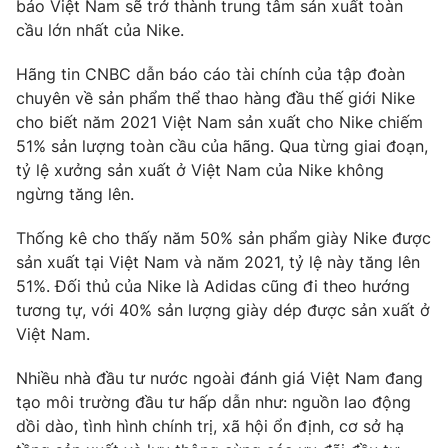
báo Việt Nam sẽ trở thành trung tâm sản xuất toàn
Ðiện thoại Thời báo VTV:
024.66 897 897
cầu lớn nhất của Nike.
Email:
toasoan@vtv.vn
Liên hệ quảng cáo:
024-7300.7108
Hãng tin CNBC dẫn báo cáo tài chính của tập đoàn
chuyên về sản phẩm thể thao hàng đầu thế giới Nike
cho biết năm 2021 Việt Nam sản xuất cho Nike chiếm
51% sản lượng toàn cầu của hãng. Qua từng giai đoạn,
tỷ lệ xưởng sản xuất ở Việt Nam của Nike không
ngừng tăng lên.
Thống kê cho thấy năm 50% sản phẩm giày Nike được
sản xuất tại Việt Nam và năm 2021, tỷ lệ này tăng lên
51%. Đối thủ của Nike là Adidas cũng đi theo hướng
tương tự, với 40% sản lượng giày dép được sản xuất ở
Việt Nam.
® Cấm sao chép dưới mọi hình thức nếu không có sự chấp
thuận bằng văn bản. Ghi rõ nguồn VTV.vn khi phát hành lại
Nhiều nhà đầu tư nước ngoài đánh giá Việt Nam đang
thông tin từ website này.
tạo môi trường đầu tư hấp dẫn như: nguồn lao động
dồi dào, tình hình chính trị, xã hội ổn định, cơ sở hạ