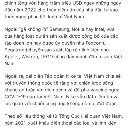
chỉnh tăng vốn hàng trăm triệu USD ngay những ngày
Photo
Infographic
đầu năm 2022 cho thấy niềm tin của nhà đầu tư vào
triển vọng phục hồi kinh tế Việt Nam.
Video
Shorts video
Ngoài “gã khổng lồ” Samsung, Nokia hay Intel, vừa
qua hàng loạt dự án sản xuất được công bố của các
VTV Money
VTV Thể thao
tập đoàn lớn hay được ủy quyền như Foxconn,
Pegatron (chuyên sản xuất, lắp ráp linh kiện cho
Apple), Wistron, LEGO cũng đẩy mạnh đầu tư vào Việt
VTV Sức khoẻ
Bất động sản
Nam.
Thị trường 24h
Tấm lòng Việt
Ngoài ra, đại diện Tập đoàn Nike tại Việt Nam chia sẻ
với truyền thông quốc tế rằng với chiến lược sống
chung an toàn với dịch bệnh và độ phủ vaccine ngừa
VTV4
Vươn mình bằng AI
COVID-19 cao tại Việt Nam, Nike vẫn đặt niềm tin và
lạc quan với chuỗi cung ứng không còn bị đứt đoạn.
VTV9
VTV8
Theo số liệu thống kê từ Tổng Cục Hải quan Việt Nam,
năm 2021, xuất khẩu điện thoại các loại và linh kiện
Liên hệ tòa soạn
English