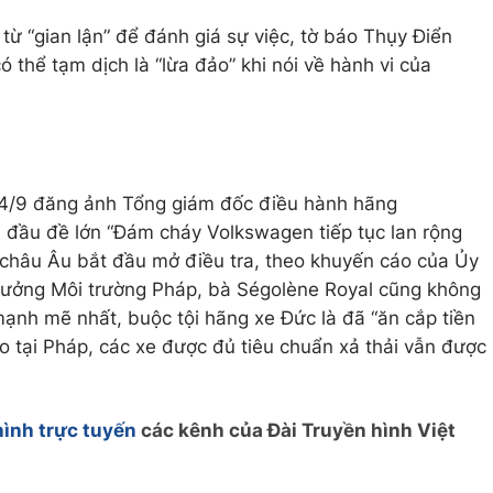
từ “gian lận” để đánh giá sự việc, tờ báo Thụy Điển
thể tạm dịch là “lừa đảo” khi nói về hành vi của
24/9 đăng ảnh Tổng giám đốc điều hành hãng
 đầu đề lớn “Đám cháy Volkswagen tiếp tục lan rộng
ớc châu Âu bắt đầu mở điều tra, theo khuyến cáo của Ủy
 trưởng Môi trường Pháp, bà Ségolène Royal cũng không
ạnh mẽ nhất, buộc tội hãng xe Đức là đã “ăn cắp tiền
 tại Pháp, các xe được đủ tiêu chuẩn xả thải vẫn được
hình trực tuyến
các kênh của Đài Truyền hình Việt