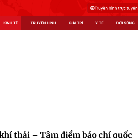
Truyền hình trực tuyến
KINH TẾ
TRUYỀN HÌNH
GIẢI TRÍ
Y TẾ
ĐỜI SỐNG
Pháp luật
Y tế
Truyền hình
Multimedia
Phim VTV
Video
Hậu trường
Shorts video
Nhân vật
Podcast
Khán giả
EMagazine
Giải sao mai
Photo
khí thải – Tâm điểm báo chí quốc
Infographic