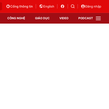
Cổng thông tin
English
Đăng nhập
CÔNG NGHỆ
GIÁO DỤC
VIDEO
PODCAST
VTV Money
VTV Thể thao
VTV Sức khoẻ
Bất động sản
Thị trường 24h
Tấm lòng Việt
Vươn mình bằng AI
VTV4
VTV8
VTV9
Lịch phát sóng
Giao lưu trực tuyến
Sự kiện