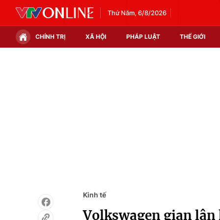
Thứ Năm, 6/8/2026
CHÍNH TRỊ
XÃ HỘI
PHÁP LUẬT
THẾ GIỚI
Chính trị
Xã hội
Thế giới
Kinh tế
Tin tức
Tài chính
Thế giới đó đây
Thị trường
Câu chuyện quốc tế
Góc doanh nghiệp
Dữ liệu và đời sống
Kinh tế
Volkswagen gian lận 