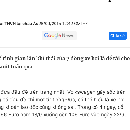
Góc ảnh
ài THVN tại châu Âu
28/09/2015 12:42 GMT+7
Giáo dục
Công nghệ
Chia sẻ
Tuyển sinh
Hitech Công ng
Học trực tuyến
Sản phẩm
ình gian lận khí thải của 7 dòng xe hơi là đề tài cho
g
Thị trường
suốt tuần qua.
Tư vấn
ưa đầu đề trên trang nhất “Volkswagen gây sốc trên
ng có đầu đề chỉ một từ tiếng Đức, có thể hiểu là xe hơi
g khoán lao dốc cũng không sai. Trong có 4 ngày, cổ
66 Euro hôm 18/9 xuống còn 106 Euro vào ngày 22/9,