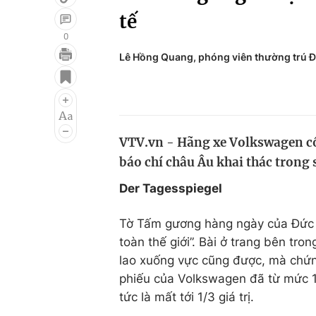
tế
0
Lê Hồng Quang, phóng viên thường trú Đ
Giải trí
Đời sống
Điện ảnh
Du lịch
Âm nhạc
Làm đẹp
VTV.vn - Hãng xe Volkswagen cố t
Sao
Chất lượng cuộc sốn
báo chí châu Âu khai thác trong 
Der Tagesspiegel
Tờ Tấm gương hàng ngày của Đức đ
toàn thế giới”. Bài ở trang bên tro
lao xuống vực cũng được, mà chứn
phiếu của Volkswagen đã từ mức 1
tức là mất tới 1/3 giá trị.