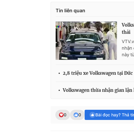
Tin liên quan
Volks
thải
VTV.v
nhận 
này t
2,8 triệu xe Volkswagen tại Đức
Volkswagen thừa nhận gian lận k
0
0
Bài đọc hay? Thả t