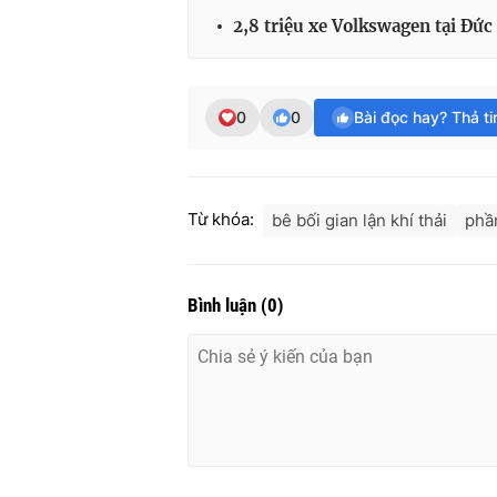
2,8 triệu xe Volkswagen tại Đức
0
0
Bài đọc hay? Thả t
Từ khóa:
bê bối gian lận khí thải
phầ
Bình luận
(
0
)