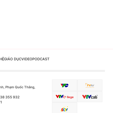
HỆ
GIÁO DỤC
VIDEO
PODCAST
nh, Phạm Quốc Thắng,
.38 355 932
71