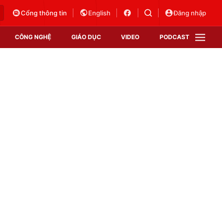
Cổng thông tin
English
Đăng nhập
CÔNG NGHỆ
GIÁO DỤC
VIDEO
PODCAST
VTV Money
VTV Thể thao
VTV Sức khoẻ
Bất động sản
Thị trường 24h
Tấm lòng Việt
Vươn mình bằng AI
VTV4
VTV8
VTV9
Lịch phát sóng
Giao lưu trực tuyến
Sự kiện