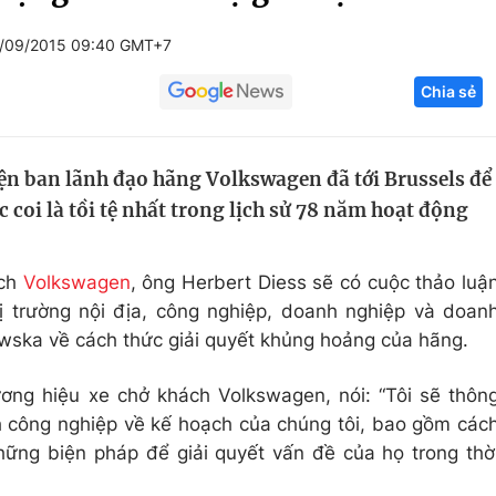
Góc ảnh
/09/2015 09:40 GMT+7
Chia sẻ
Giáo dục
Công nghệ
Tuyển sinh
Hitech Công ng
ện ban lãnh đạo hãng Volkswagen đã tới Brussels để
Học trực tuyến
Sản phẩm
c coi là tồi tệ nhất trong lịch sử 78 năm hoạt động
g
Thị trường
Tư vấn
ách
Volkswagen
, ông Herbert Diess sẽ có cuộc thảo luậ
ị trường nội địa, công nghiệp, doanh nghiệp và doan
owska về cách thức giải quyết khủng hoảng của hãng.
ơng hiệu xe chở khách Volkswagen, nói: “Tôi sẽ thôn
h công nghiệp về kế hoạch của chúng tôi, bao gồm các
những biện pháp để giải quyết vấn đề của họ trong thờ