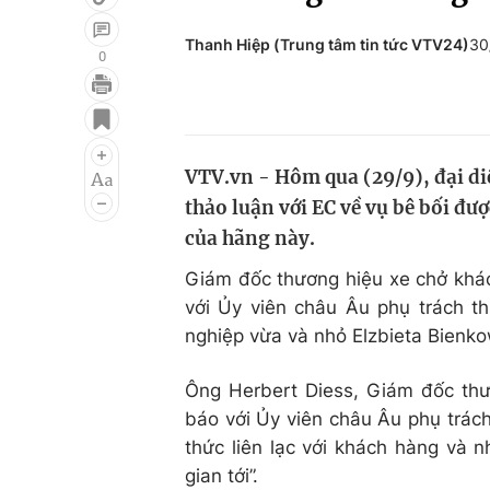
Thanh Hiệp (Trung tâm tin tức VTV24)
30
0
Giải trí
Đời sống
Điện ảnh
Du lịch
VTV.vn - Hôm qua (29/9), đại di
Âm nhạc
Làm đẹp
thảo luận với EC về vụ bê bối đượ
Sao
Chất lượng cuộc sốn
của hãng này.
Giám đốc thương hiệu xe chở kh
với Ủy viên châu Âu phụ trách th
nghiệp vừa và nhỏ Elzbieta Bienk
Ông Herbert Diess, Giám đốc thư
báo với Ủy viên châu Âu phụ trác
thức liên lạc với khách hàng và 
gian tới”.