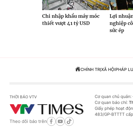
Chi nhập khẩu máy móc
Lợi nhuận
thiết vượt 41 tỷ USD
nghiệp cô
sức ép
CHÍNH TRỊ
XÃ HỘI
PHÁP L
Cơ quan chủ quản:
THỜI BÁO VTV
Cơ quan báo chí:
T
Giấy phép hoạt độn
483/GP-BTTTT cấp
Theo dõi báo trên