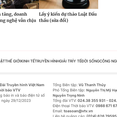
 tăng, doanh
Lấy ý kiến dự thảo Luật Đấu
ng nghệ vẫn chịu
thầu (sửa đổi)
UẬT
THẾ GIỚI
KINH TẾ
TRUYỀN HÌNH
GIẢI TRÍ
Y TẾ
ĐỜI SỐNG
CÔNG NG
Đài Truyền hình Việt Nam
Tổng Biên tập:
Vũ Thanh Thủy
hời báo VTV
Phó Tổng Biên tập:
Nguyễn Thị Mỹ Hạ
g báo in và báo điện tử số
Nguyễn Trọng Ninh
 ngày 29/12/2023
Tổng đài VTV:
024.38 355 931 - 024
Ðiện thoại Thời báo VTV:
0988 671 6
Email:
toasoan@vtv.vn
Liên hệ quảng cáo:
(024) 626 79595