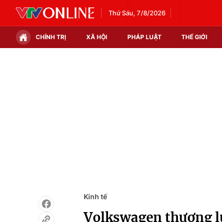
Thứ Sáu, 7/8/2026
CHÍNH TRỊ
XÃ HỘI
PHÁP LUẬT
THẾ GIỚI
Chính trị
Xã hội
Thế giới
Kinh tế
Tin tức
Tài chính
Thế giới đó đây
Thị trường
Câu chuyện quốc tế
Góc doanh nghiệp
Dữ liệu và đời sống
Kinh tế
Volkswagen thương lư