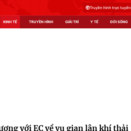
Truyền hình trực tuyến
KINH TẾ
TRUYỀN HÌNH
GIẢI TRÍ
Y TẾ
ĐỜI SỐNG
Pháp luật
Y tế
Truyền hình
Multimedia
Phim VTV
Video
Hậu trường
Shorts video
Nhân vật
Podcast
Khán giả
EMagazine
Giải sao mai
Photo
ợng với EC về vụ gian lận khí thải
Infographic