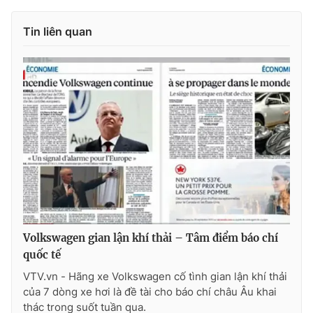
Photo
Infographic
Tin liên quan
Video
Shorts video
VTV Money
VTV Thể thao
VTV Sức khoẻ
Bất động sản
Thị trường 24h
Tấm lòng Việt
VTV4
Vươn mình bằng AI
Volkswagen gian lận khí thải – Tâm điểm báo chí
quốc tế
VTV9
VTV8
VTV.vn - Hãng xe Volkswagen cố tình gian lận khí thải
của 7 dòng xe hơi là đề tài cho báo chí châu Âu khai
Liên hệ tòa soạn
English
thác trong suốt tuần qua.