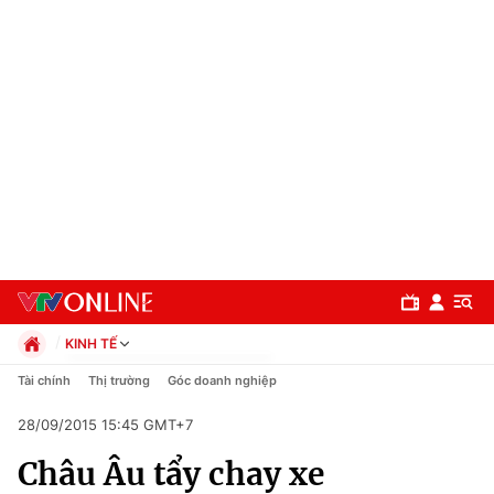
KINH TẾ
Chính trị
Tài chính
Thị trường
Góc doanh nghiệp
Xã hội
28/09/2015 15:45 GMT+7
Pháp luật
Chuyên mục
Kinh tế
Châu Âu tẩy chay xe
Thể thao