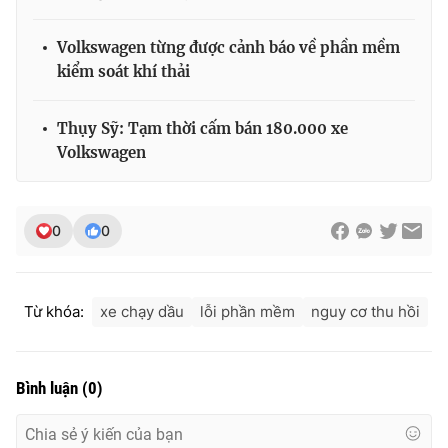
Volkswagen từng được cảnh báo về phần mềm
kiểm soát khí thải
THỜI BÁO VTV
Thụy Sỹ: Tạm thời cấm bán 180.000 xe
Volkswagen
Theo dõi báo trên
0
0
Cơ quan chủ quản:
Đài Truyền hình Việt Nam
Cơ quan báo chí:
Thời báo VTV
Giấy phép hoạt động báo in và báo điện tử số 483/GP-BTTTT
Từ khóa:
xe chạy dầu
lỗi phần mềm
nguy cơ thu hồi
cấp ngày 29/12/2023
Tổng Biên tập:
Vũ Thanh Thủy
Phó Tổng Biên tập:
Nguyễn Thị Mỹ Hạnh, Phạm Quốc Thắng,
Bình luận
(
0
)
Nguyễn Trọng Ninh
Tổng đài VTV:
024.38 355 931 - 024.38 355 932