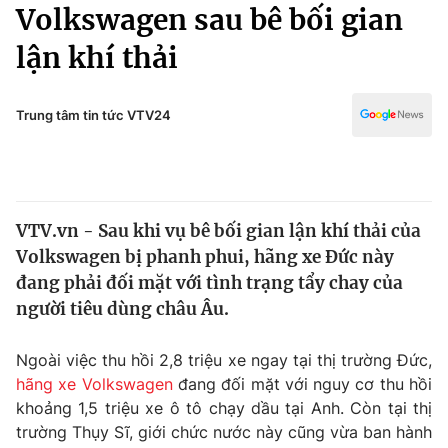
Chính trị
Volkswagen sau bê bối gian
Truyền hình
lận khí thải
Văn hóa - Giải trí
Xã hội
Y tế
Đời sống
Trung tâm tin tức VTV24
Pháp luật
Công nghệ
Giáo dục
Y tế
VTV.vn - Sau khi vụ bê bối gian lận khí thải của
Thế giới
Volkswagen bị phanh phui, hãng xe Đức này
Tin tức
đang phải đối mặt với tình trạng tẩy chay của
Kinh tế
người tiêu dùng châu Âu.
Thế giới đó đây
Tài chính
Dữ liệu và đời sống
Câu chuyện quốc tế
Ngoài việc thu hồi 2,8 triệu xe ngay tại thị trường Đức,
Thị trường
hãng xe Volkswagen
đang đối mặt với nguy cơ thu hồi
khoảng 1,5 triệu xe ô tô chạy dầu tại Anh. Còn tại thị
Truyền hình
Góc doanh nghiệp
trường Thụy Sĩ, giới chức nước này cũng vừa ban hành