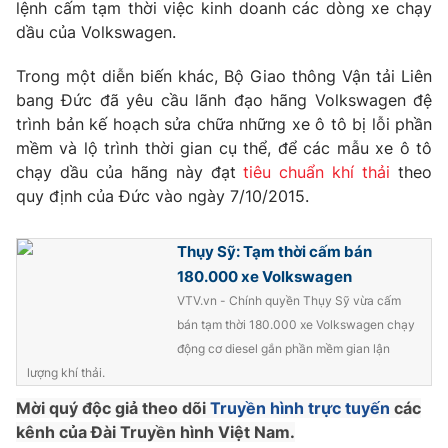
Phim VTV
lệnh cấm tạm thời việc kinh doanh các dòng xe chạy
Giải trí
dầu của Volkswagen.
Hậu trường
Điện ảnh
Trong một diễn biến khác, Bộ Giao thông Vận tải Liên
Đời sống
Nhân vật
bang Đức đã yêu cầu lãnh đạo hãng Volkswagen đệ
Âm nhạc
Du lịch
trình bản kế hoạch sửa chữa những xe ô tô bị lỗi phần
Khán giả
Giáo dục
Sao
mềm và lộ trình thời gian cụ thể, để các mẫu xe ô tô
Làm đẹp
Giải sao mai
chạy dầu của hãng này đạt
tiêu chuẩn khí thải
theo
Tuyển sinh
Công nghệ
quy định của Đức vào ngày 7/10/2015.
Chất lượng cuộc sống
Học trực tuyến
Hitech Công nghệ tương lai
Thụy Sỹ: Tạm thời cấm bán
Giao lưu trực tuyến
Sản phẩm
180.000 xe Volkswagen
VTV.vn - Chính quyền Thụy Sỹ vừa cấm
Lịch phát sóng
Thị trường
bán tạm thời 180.000 xe Volkswagen chạy
động cơ diesel gắn phần mềm gian lận
Tư vấn
lượng khí thải.
Chuyên mục khác
Mời quý độc giả theo dõi
Truyền hình trực tuyến
các
Emagazine
Podcast
kênh của Đài Truyền hình Việt Nam.