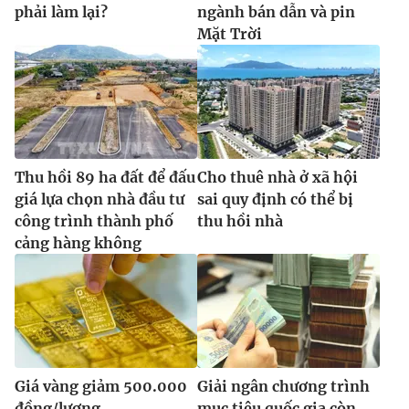
phải làm lại?
ngành bán dẫn và pin
Mặt Trời
Thu hồi 89 ha đất để đấu
Cho thuê nhà ở xã hội
giá lựa chọn nhà đầu tư
sai quy định có thể bị
công trình thành phố
thu hồi nhà
cảng hàng không
Giá vàng giảm 500.000
Giải ngân chương trình
đồng/lượng
mục tiêu quốc gia còn