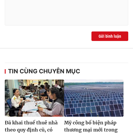
Ðiện thoại Thời báo VTV:
024.66 897 897
Email:
toasoan@vtv.vn
Liên hệ quảng cáo:
024-7300.7108
Gửi bình luận
TIN CÙNG CHUYÊN MỤC
® Cấm sao chép dưới mọi hình thức nếu không có sự chấp
thuận bằng văn bản. Ghi rõ nguồn VTV.vn khi phát hành lại
thông tin từ website này.
Đã khai thuế thuê nhà
Mỹ công bố biện pháp
theo quy định cũ, có
thương mại mới trong