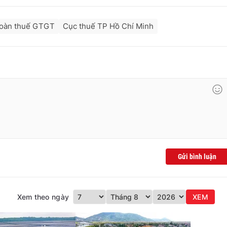
oàn thuế GTGT
Cục thuế TP Hồ Chí Minh
Gửi bình luận
Xem theo ngày
XEM