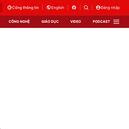
Cổng thông tin
English
Đăng nhập
CÔNG NGHỆ
GIÁO DỤC
VIDEO
PODCAST
VTV Money
VTV Thể thao
VTV Sức khoẻ
Bất động sản
Thị trường 24h
Tấm lòng Việt
Vươn mình bằng AI
VTV4
VTV8
VTV9
Lịch phát sóng
Giao lưu trực tuyến
n
Sự kiện