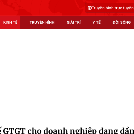
Truyền hình trực tuyến
KINH TẾ
TRUYỀN HÌNH
GIẢI TRÍ
Y TẾ
ĐỜI SỐNG
Pháp luật
Y tế
Truyền hình
Multimedia
Phim VTV
Video
Hậu trường
Shorts video
Nhân vật
Podcast
Khán giả
EMagazine
Giải sao mai
Photo
 GTGT cho doanh nghiệp đang dầ
Infographic