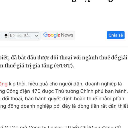
Góc ảnh
Giáo dục
Công nghệ
Chia sẻ
Tuyển sinh
Hitech Công ng
Học trực tuyến
Sản phẩm
ết, đã bắt đầu được đối thoại với ngành thuế để giải
g
Thị trường
 thuế giá trị gia tăng (GTGT).
Tư vấn
tăng
kịp thời, hiệu quả cho người dân, doanh nghiệp là
ong Công điện 470 được Thủ tướng Chính phủ ban hành.
 đối thoại, ban hành quyết định hoàn thuế nhằm phần
ng đồng doanh nghiệp bởi đây là dòng tiền rất cần thiế
huế GTGT mà Công ty Leglor, TP Hồ Chí Minh đang rất