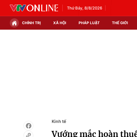
Thứ Bảy, 8/8/2026
CHÍNH TRỊ
XÃ HỘI
PHÁP LUẬT
THẾ GIỚI
Chính trị
Xã hội
Thế giới
Kinh tế
Tin tức
Tài chính
Thế giới đó đây
Thị trường
Câu chuyện quốc tế
Góc doanh nghiệp
Dữ liệu và đời sống
Kinh tế
Vướng mắc hoàn thuế