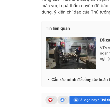
mắc vượt quá thẩm quyền để báo c
dung, ý kiến chỉ đạo của Thủ tướn
Tin liên quan
Đề xu
VTV.v
ngành
nghiệ
Cần xác minh để công tác hoàn
0
0
Bài đọc hay? Thả t