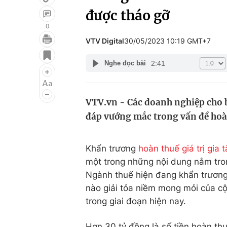
được tháo gỡ
0
VTV Digital
30/05/2023 10:19 GMT+7
Giải trí
Đời sống
2:41
Nghe đọc bài
Điện ảnh
Du lịch
Âm nhạc
Làm đẹp
VTV.vn - Các doanh nghiệp cho bi
Sao
Chất lượng cuộc sốn
đáp vướng mắc trong vấn đề hoàn
Khẩn trương
hoàn thuế giá trị gia 
một trong những nội dung nằm tr
Ngành thuế hiện đang khẩn trương
nào giải tỏa niềm mong mỏi của cộ
trong giai đoạn hiện nay.
Hơn 30 tỷ đồng là số tiền hoàn t