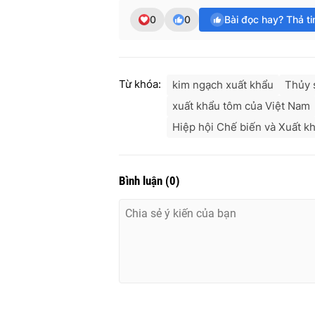
0
0
Bài đọc hay? Thả t
Từ khóa:
kim ngạch xuất khẩu
Thủy 
xuất khẩu tôm của Việt Nam
Hiệp hội Chế biến và Xuất k
Bình luận
(
0
)