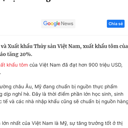
Góc ảnh
Chia sẻ
Giáo dục
Công nghệ
Tuyển sinh
Hitech Công ng
 và Xuất khẩu Thủy sản Việt Nam, xuất khẩu tôm của
Học trực tuyến
Sản phẩm
báo tăng 20%.
g
Thị trường
uất khẩu tôm
của Việt Nam đã đạt hơn 900 triệu USD,
Tư vấn
.
 trường châu Âu, Mỹ đang chuẩn bị nguồn thực phẩm
 dịp nghỉ hè. Đây là thời điểm phần lớn học sinh, sinh
ực tế và các nhà nhập khẩu cũng sẽ chuẩn bị nguồn hàn
 lớn nhất của Việt Nam là Mỹ, sự tăng trưởng tốt ở thị