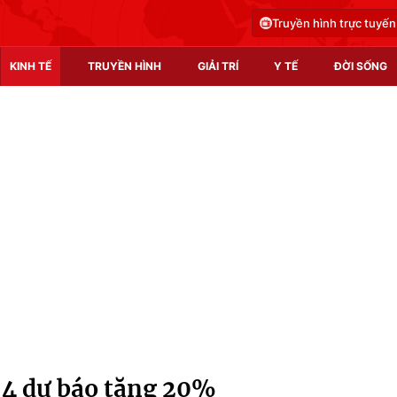
Truyền hình trực tuyến
KINH TẾ
TRUYỀN HÌNH
GIẢI TRÍ
Y TẾ
ĐỜI SỐNG
Pháp luật
Y tế
Truyền hình
Multimedia
Phim VTV
Video
Hậu trường
Shorts video
Nhân vật
Podcast
Khán giả
EMagazine
Giải sao mai
Photo
 4 dự báo tăng 20%
Infographic