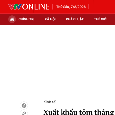
Thứ Sáu, 7/8/2026
CHÍNH TRỊ
XÃ HỘI
PHÁP LUẬT
THẾ GIỚI
Chính trị
Xã hội
Thế giới
Kinh tế
Tin tức
Tài chính
Thế giới đó đây
Thị trường
Câu chuyện quốc tế
Góc doanh nghiệp
Dữ liệu và đời sống
Kinh tế
Xuất khẩu tôm tháng