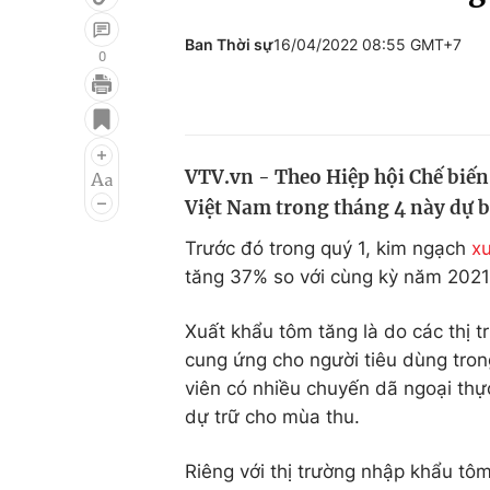
Ban Thời sự
16/04/2022 08:55 GMT+7
0
Giải trí
Đời sống
Điện ảnh
Du lịch
VTV.vn - Theo Hiệp hội Chế biến
Âm nhạc
Làm đẹp
Việt Nam trong tháng 4 này dự 
Sao
Chất lượng cuộc sốn
Trước đó trong quý 1, kim ngạch
x
tăng 37% so với cùng kỳ năm 2021
Xuất khẩu tôm tăng là do các thị
cung ứng cho người tiêu dùng trong
viên có nhiều chuyến dã ngoại th
dự trữ cho mùa thu.
Riêng với thị trường nhập khẩu tôm