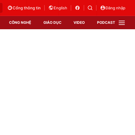
Cổng thông tin
English
Đăng nhập
CÔNG NGHỆ
GIÁO DỤC
VIDEO
PODCAST
VTV Money
VTV Thể thao
VTV Sức khoẻ
Bất động sản
Thị trường 24h
Tấm lòng Việt
Vươn mình bằng AI
VTV4
VTV8
VTV9
Lịch phát sóng
Giao lưu trực tuyến
Sự kiện