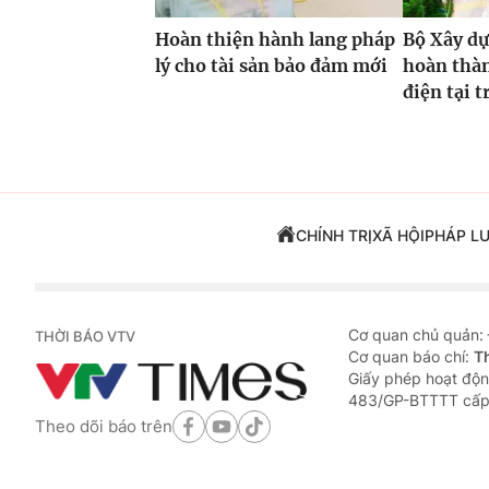
Hoàn thiện hành lang pháp
Bộ Xây dự
lý cho tài sản bảo đảm mới
hoàn thàn
điện tại 
CHÍNH TRỊ
XÃ HỘI
PHÁP L
Cơ quan chủ quản:
THỜI BÁO VTV
Cơ quan báo chí:
T
Giấy phép hoạt độn
483/GP-BTTTT cấp
Theo dõi báo trên