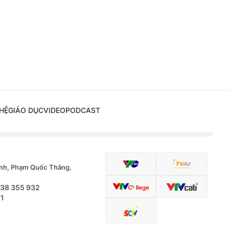
HỆ
GIÁO DỤC
VIDEO
PODCAST
nh, Phạm Quốc Thắng,
.38 355 932
71