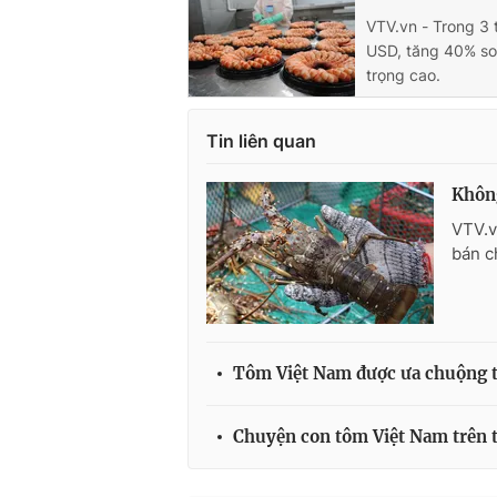
VTV.vn - Trong 3 
USD, tăng 40% so 
trọng cao.
Tin liên quan
Khôn
VTV.v
bán c
Tôm Việt Nam được ưa chuộng t
Chuyện con tôm Việt Nam trên 