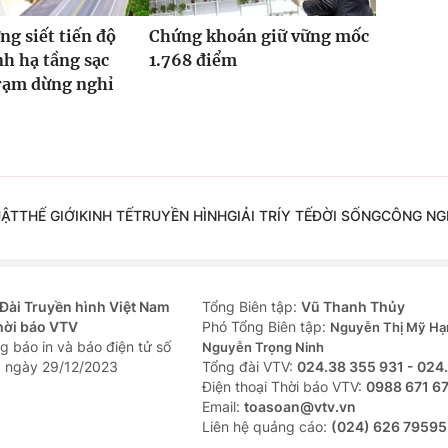
ng siết tiến độ
Chứng khoán giữ vững mốc
h hạ tầng sạc
1.768 điểm
trạm dừng nghỉ
UẬT
THẾ GIỚI
KINH TẾ
TRUYỀN HÌNH
GIẢI TRÍ
Y TẾ
ĐỜI SỐNG
CÔNG NG
Đài Truyền hình Việt Nam
Tổng Biên tập:
Vũ Thanh Thủy
hời báo VTV
Phó Tổng Biên tập:
Nguyễn Thị Mỹ Hạ
g báo in và báo điện tử số
Nguyễn Trọng Ninh
 ngày 29/12/2023
Tổng đài VTV:
024.38 355 931 - 024
Ðiện thoại Thời báo VTV:
0988 671 6
Email:
toasoan@vtv.vn
Liên hệ quảng cáo:
(024) 626 79595