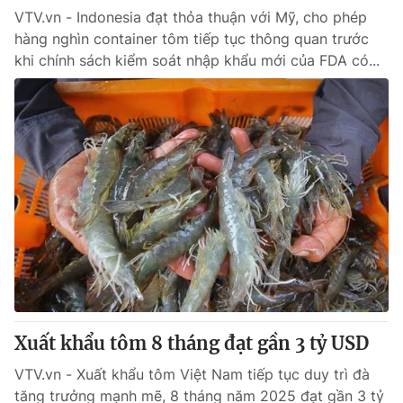
VTV.vn - Indonesia đạt thỏa thuận với Mỹ, cho phép
hàng nghìn container tôm tiếp tục thông quan trước
® Cấm sao chép dưới mọi hình thức nếu không có sự chấp
khi chính sách kiểm soát nhập khẩu mới của FDA có...
thuận bằng văn bản. Ghi rõ nguồn VTV.vn khi phát hành lại
thông tin từ website này.
Xuất khẩu tôm 8 tháng đạt gần 3 tỷ USD
VTV.vn - Xuất khẩu tôm Việt Nam tiếp tục duy trì đà
tăng trưởng mạnh mẽ, 8 tháng năm 2025 đạt gần 3 tỷ