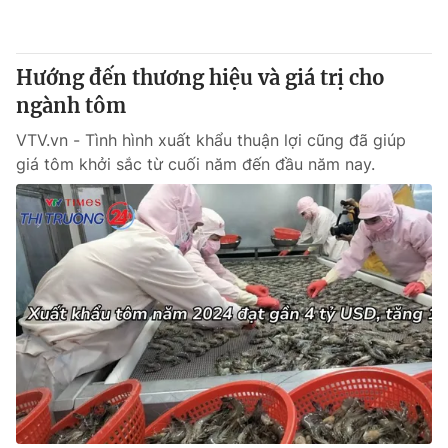
Giao lưu trực tuyến
Sản phẩm
Lịch phát sóng
Thị trường
Hướng đến thương hiệu và giá trị cho
Tư vấn
ngành tôm
Chuyên mục khác
VTV.vn - Tình hình xuất khẩu thuận lợi cũng đã giúp
giá tôm khởi sắc từ cuối năm đến đầu năm nay.
Emagazine
Podcast
Photo
Infographic
Video
Shorts video
VTV Money
VTV Thể thao
VTV Sức khoẻ
Bất động sản