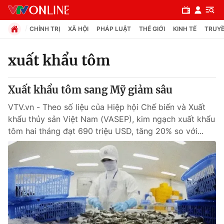
CHÍNH TRỊ
XÃ HỘI
PHÁP LUẬT
THẾ GIỚI
KINH TẾ
TRUYỀ
xuất khẩu tôm
Chuyên mục
Xuất khẩu tôm sang Mỹ giảm sâu
Chính trị
VTV.vn - Theo số liệu của Hiệp hội Chế biến và Xuất
khẩu thủy sản Việt Nam (VASEP), kim ngạch xuất khẩu
Xã hội
tôm hai tháng đạt 690 triệu USD, tăng 20% so với...
Pháp luật
Y tế
Thế giới