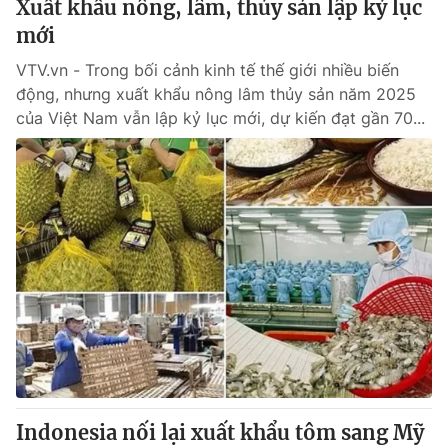
Xuất khẩu nông, lâm, thủy sản lập kỷ lục
Giấy phép hoạt động báo in và báo điện tử số 483/GP-BTTTT
mới
cấp ngày 29/12/2023
Tổng Biên tập:
Vũ Thanh Thủy
VTV.vn - Trong bối cảnh kinh tế thế giới nhiều biến
Phó Tổng Biên tập:
động, nhưng xuất khẩu nông lâm thủy sản năm 2025
Nguyễn Thị Mỹ Hạnh, Phạm Quốc Thắng,
Nguyễn Trọng Ninh
của Việt Nam vẫn lập kỷ lục mới, dự kiến đạt gần 70...
Tổng đài VTV:
024.38 355 931 - 024.38 355 932
Ðiện thoại Thời báo VTV:
024.66 897 897
Email:
toasoan@vtv.vn
Liên hệ quảng cáo:
024-7300.7108
Indonesia nối lại xuất khẩu tôm sang Mỹ