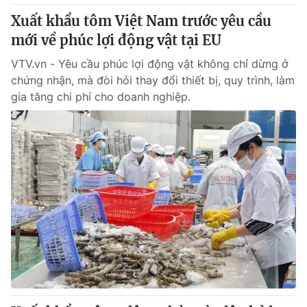
Thị trường 24h
Tấm lòng Việt
Xuất khẩu tôm Việt Nam trước yêu cầu
mới về phúc lợi động vật tại EU
VTV4
Vươn mình bằng AI
VTV.vn - Yêu cầu phúc lợi động vật không chỉ dừng ở
chứng nhận, mà đòi hỏi thay đổi thiết bị, quy trình, làm
VTV9
VTV8
gia tăng chi phí cho doanh nghiệp.
Liên hệ tòa soạn
English
THỜI BÁO VTV
Theo dõi báo trên
Cơ quan chủ quản:
Đài Truyền hình Việt Nam
Cơ quan báo chí:
Thời báo VTV