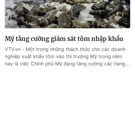
Tin tức
Kinh tế
Thế giới đó đây
Tài chính
Dữ liệu và đời sống
Câu chuyện quốc tế
Thị trường
Mỹ tăng cường giám sát tôm nhập khẩu
Truyền hình
Góc doanh nghiệp
VTV.vn - Một trong những thách thức cho các doanh
nghiệp xuất khẩu tôm vào thị trường Mỹ trong năm
Phim VTV
nay là việc Chính phủ Mỹ đang tăng cường các hàng...
Giải trí
Hậu trường
Điện ảnh
Đời sống
Nhân vật
Âm nhạc
Du lịch
Khán giả
Giáo dục
Sao
Làm đẹp
Giải sao mai
Tuyển sinh
Công nghệ
Chất lượng cuộc sống
Học trực tuyến
Hitech Công nghệ tương lai