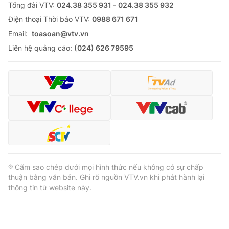
Tổng đài VTV:
024.38 355 931 - 024.38 355 932
Ðiện thoại Thời báo VTV:
0988 671 671
Email:
toasoan@vtv.vn
Liên hệ quảng cáo:
(024) 626 79595
® Cấm sao chép dưới mọi hình thức nếu không có sự chấp
thuận bằng văn bản. Ghi rõ nguồn VTV.vn khi phát hành lại
thông tin từ website này.