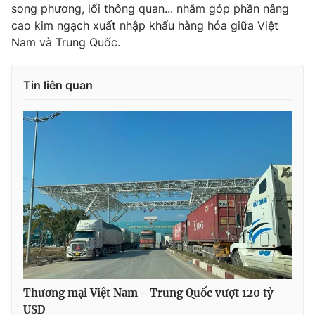
Ðiện thoại Thời báo VTV:
024.66 897 897
song phương, lối thông quan... nhằm góp phần nâng
cao kim ngạch xuất nhập khẩu hàng hóa giữa Việt
Email:
toasoan@vtv.vn
Nam và Trung Quốc.
Liên hệ quảng cáo:
024-7300.7108
Tin liên quan
® Cấm sao chép dưới mọi hình thức nếu không có sự chấp
thuận bằng văn bản. Ghi rõ nguồn VTV.vn khi phát hành lại
thông tin từ website này.
Thương mại Việt Nam - Trung Quốc vượt 120 tỷ
USD