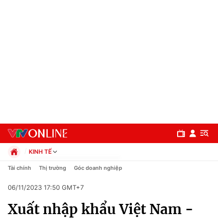
KINH TẾ
Chính trị
Tài chính
Thị trường
Góc doanh nghiệp
Xã hội
06/11/2023 17:50 GMT+7
Pháp luật
Chuyên mục
Kinh tế
Xuất nhập khẩu Việt Nam -
Thể thao