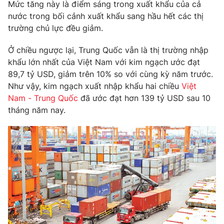
Phim VTV
Mức tăng này là điểm sáng trong xuất khẩu của cả
Giải trí
nước trong bối cảnh xuất khẩu sang hầu hết các thị
Hậu trường
trường chủ lực đều giảm.
Điện ảnh
Đời sống
Nhân vật
Ở chiều ngược lại, Trung Quốc vẫn là thị trường nhập
Âm nhạc
Du lịch
khẩu lớn nhất của Việt Nam với kim ngạch ước đạt
Khán giả
Giáo dục
Sao
89,7 tỷ USD, giảm trên 10% so với cùng kỳ năm trước.
Làm đẹp
Giải sao mai
Như vậy, kim ngạch xuất nhập khẩu hai chiều
Việt
Tuyển sinh
Công nghệ
Nam - Trung Quốc
đã ước đạt hơn 139 tỷ USD sau 10
Chất lượng cuộc sống
Học trực tuyến
tháng năm nay.
Hitech Công nghệ tương lai
Giao lưu trực tuyến
Sản phẩm
Lịch phát sóng
Thị trường
Tư vấn
Chuyên mục khác
Emagazine
Podcast