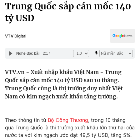
Chính trị
Trung Quốc sắp cán mốc 140
Truyền hình
tỷ USD
Văn hóa - Giải trí
Xã hội
Y tế
Đời sống
VTV Digital
Pháp luật
Công nghệ
Giáo dục
Nghe đọc bài
2:17
Y tế
VTV.vn - Xuất nhập khẩu Việt Nam - Trung
Thế giới
Quốc sắp cán mốc 140 tỷ USD sau 10 tháng.
Tin tức
Trung Quốc cũng là thị trường duy nhất Việt
Kinh tế
Nam có kim ngạch xuất khẩu tăng trưởng.
Thế giới đó đây
Tài chính
Dữ liệu và đời sống
Câu chuyện quốc tế
Thị trường
Theo thông tin từ
Bộ Công Thương
, trong 10 tháng
qua Trung Quốc là thị trường xuất khẩu lớn thứ hai của
Truyền hình
Góc doanh nghiệp
nước ta với kim ngạch ước đạt 49,5 tỷ USD, tăng 5%.