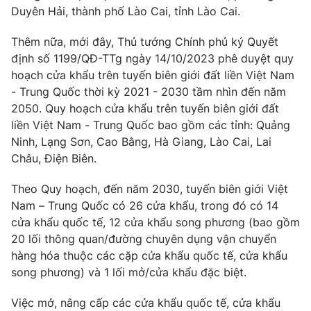
Duyên Hải, thành phố Lào Cai, tỉnh Lào Cai.
Thêm nữa, mới đây, Thủ tướng Chính phủ ký Quyết
định số 1199/QĐ-TTg ngày 14/10/2023 phê duyệt quy
THỜI BÁO VTV
hoạch cửa khẩu trên tuyến biên giới đất liền Việt Nam
- Trung Quốc thời kỳ 2021 - 2030 tầm nhìn đến năm
2050. Quy hoạch cửa khẩu trên tuyến biên giới đất
liền Việt Nam - Trung Quốc bao gồm các tỉnh: Quảng
Theo dõi báo trên
Ninh, Lạng Sơn, Cao Bằng, Hà Giang, Lào Cai, Lai
Châu, Điện Biên.
Cơ quan chủ quản:
Đài Truyền hình Việt Nam
Theo Quy hoạch, đến năm 2030, tuyến biên giới Việt
Cơ quan báo chí:
Thời báo VTV
Nam – Trung Quốc có 26 cửa khẩu, trong đó có 14
Giấy phép hoạt động báo in và báo điện tử số 483/GP-BTTTT
cửa khẩu quốc tế, 12 cửa khẩu song phương (bao gồm
cấp ngày 29/12/2023
20 lối thông quan/đường chuyên dụng vận chuyển
Tổng Biên tập:
Vũ Thanh Thủy
hàng hóa thuộc các cặp cửa khẩu quốc tế, cửa khẩu
Phó Tổng Biên tập:
Nguyễn Thị Mỹ Hạnh, Phạm Quốc Thắng,
song phương) và 1 lối mở/cửa khẩu đặc biệt.
Nguyễn Trọng Ninh
Tổng đài VTV:
024.38 355 931 - 024.38 355 932
Việc mở, nâng cấp các cửa khẩu quốc tế, cửa khẩu