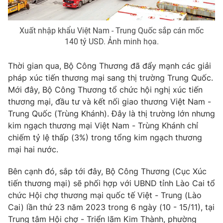
Photo
Infographic
Xuất nhập khẩu Việt Nam - Trung Quốc sắp cán mốc
140 tỷ USD. Ảnh minh họa.
Video
Shorts video
Thời gian qua, Bộ Công Thương đã đẩy mạnh các giải
VTV Money
VTV Thể thao
pháp xúc tiến thương mại sang thị trường Trung Quốc.
Mới đây, Bộ Công Thương tổ chức hội nghị xúc tiến
thương mại, đầu tư và kết nối giao thương Việt Nam -
VTV Sức khoẻ
Bất động sản
Trung Quốc (Trùng Khánh). Đây là thị trường lớn nhưng
kim ngạch thương mại Việt Nam - Trùng Khánh chỉ
Thị trường 24h
Tấm lòng Việt
chiếm tỷ lệ thấp (3%) trong tổng kim ngạch thương
mại hai nước.
VTV4
Vươn mình bằng AI
Bên cạnh đó, sắp tới đây, Bộ Công Thương (Cục Xúc
tiến thương mại) sẽ phối hợp với UBND tỉnh Lào Cai tổ
VTV9
VTV8
chức Hội chợ thương mại quốc tế Việt - Trung (Lào
Cai) lần thứ 23 năm 2023 trong 6 ngày (10 - 15/11), tại
Liên hệ tòa soạn
English
Trung tâm Hội chợ - Triển lãm Kim Thành, phường