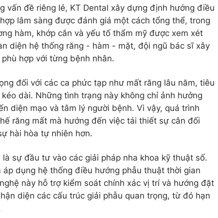
ừng vấn đề riêng lẻ, KT Dental xây dựng định hướng điều
g hợp lâm sàng được đánh giá một cách tổng thể, trong
ương hàm, khớp cắn và yếu tố thẩm mỹ được xem xét
àn diện hệ thống răng - hàm - mặt, đội ngũ bác sĩ xây
 phù hợp với từng bệnh nhân.
ọng đối với các ca phức tạp như mất răng lâu năm, tiêu
 kéo dài. Những tình trạng này không chỉ ảnh hưởng
 diện mạo và tâm lý người bệnh. Vì vậy, quá trình
thế răng mất mà hướng đến việc tái thiết sự cân đối
sự hài hòa tự nhiên hơn.
là sự đầu tư vào các giải pháp nha khoa kỹ thuật số.
m áp dụng hệ thống điều hướng phẫu thuật thời gian
ghệ này hỗ trợ kiểm soát chính xác vị trí và hướng đặt
 nhận diện các cấu trúc giải phẫu quan trọng, từ đó hạn
.