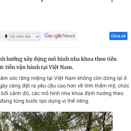
Góc ảnh
Giáo dục
Công nghệ
Chia sẻ
Tuyển sinh
Hitech Công ng
Học trực tuyến
Sản phẩm
ịnh hướng xây dựng mô hình nha khoa theo tiêu
g
Thị trường
c tiễn vận hành tại Việt Nam.
Tư vấn
hăm sóc răng miệng tại Việt Nam không còn dừng lại ở
ngày càng đặt ra yêu cầu cao hơn về tính thẩm mỹ, chức
ng bối cảnh đó, các mô hình nha khoa định hướng theo
đang từng bước tạo dựng vị thế riêng.