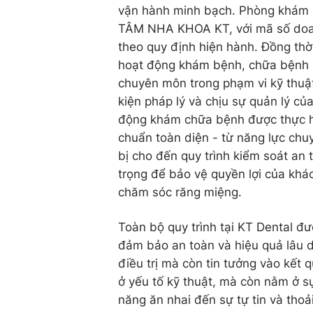
vận hành minh bạch. Phòng khá
TÂM NHA KHOA KT, với mã số doa
theo quy định hiện hành. Đồng thờ
hoạt động khám bệnh, chữa bệnh 
chuyên môn trong phạm vi kỹ thuậ
kiện pháp lý và chịu sự quản lý c
động khám chữa bệnh được thực h
chuẩn toàn diện - từ năng lực chuy
bị cho đến quy trình kiểm soát an 
trọng để bảo vệ quyền lợi của khá
chăm sóc răng miệng.
Toàn bộ quy trình tại KT Dental đ
đảm bảo an toàn và hiệu quả lâu d
điều trị mà còn tin tưởng vào kết q
ở yếu tố kỹ thuật, mà còn nằm ở sự
năng ăn nhai đến sự tự tin và thoả