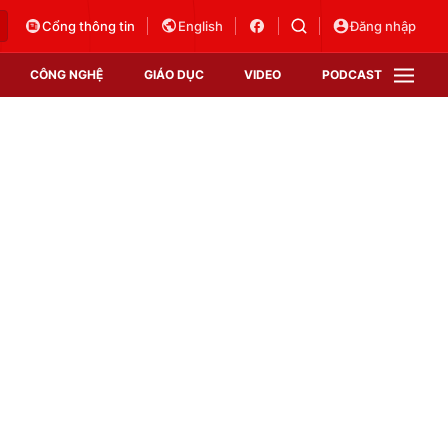
Cổng thông tin
English
Đăng nhập
CÔNG NGHỆ
GIÁO DỤC
VIDEO
PODCAST
VTV Money
VTV Thể thao
VTV Sức khoẻ
Bất động sản
Thị trường 24h
Tấm lòng Việt
Vươn mình bằng AI
VTV4
VTV8
VTV9
Lịch phát sóng
Giao lưu trực tuyến
Sự kiện