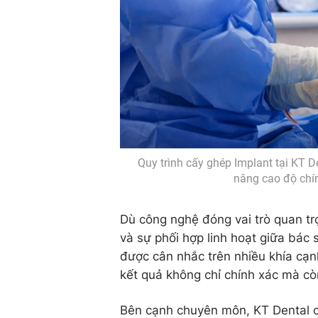
Quy trình cấy ghép Implant tại KT D
nâng cao độ chín
Dù công nghệ đóng vai trò quan tr
và sự phối hợp linh hoạt giữa bác s
được cân nhắc trên nhiều khía cạ
kết quả không chỉ chính xác mà cò
Bên cạnh chuyên môn, KT Dental cũ