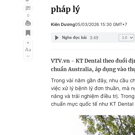
pháp lý
0
Kiên Dương
05/03/2026 15:30 GMT+7
Giải trí
Đời sống
3:49
Nghe đọc bài
Điện ảnh
Du lịch
Âm nhạc
Làm đẹp
VTV.vn - KT Dental theo đuổi đ
Sao
Chất lượng cuộc sốn
chuẩn Australia, áp dụng vào thự
Trong vài năm gần đây, nhu cầu c
việc xử lý bệnh lý đơn thuần, mà 
năng và trải nghiệm điều trị. Tro
chuẩn mực quốc tế như KT Dental 