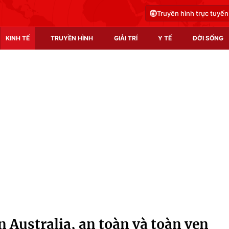
Truyền hình trực tuyến
KINH TẾ
TRUYỀN HÌNH
GIẢI TRÍ
Y TẾ
ĐỜI SỐNG
Pháp luật
Y tế
Truyền hình
Multimedia
Phim VTV
Video
Hậu trường
Shorts video
Nhân vật
Podcast
Khán giả
EMagazine
Giải sao mai
Photo
 Australia, an toàn và toàn vẹn
Infographic