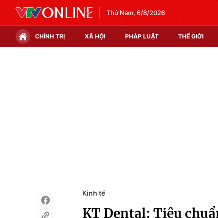
Thứ Năm, 6/8/2026
CHÍNH TRỊ
XÃ HỘI
PHÁP LUẬT
THẾ GIỚI
Chính trị
Xã hội
Thế giới
Kinh tế
Tin tức
Tài chính
Thế giới đó đây
Thị trường
Câu chuyện quốc tế
Góc doanh nghiệp
Dữ liệu và đời sống
Kinh tế
KT Dental: Tiêu chuẩn