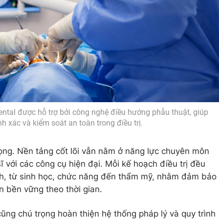
ental được hỗ trợ bởi công nghệ điều hướng phẫu thuật, giúp
h xác và kiểm soát an toàn trong điều trị.
ọng. Nền tảng cốt lõi vẫn nằm ở năng lực chuyên môn
ĩ với các công cụ hiện đại. Mỗi kế hoạch điều trị đều
nh, từ sinh học, chức năng đến thẩm mỹ, nhằm đảm bảo
n bền vững theo thời gian.
ng chú trọng hoàn thiện hệ thống pháp lý và quy trình