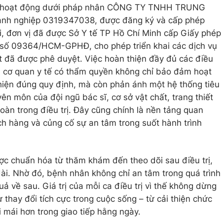
m hoạt động dưới pháp nhân CÔNG TY TNHH TRUNG
nh nghiệp 0319347038, được đăng ký và cấp phép
i, đơn vị đã được Sở Y tế TP Hồ Chí Minh cấp Giấy phép
số 09364/HCM-GPHĐ, cho phép triển khai các dịch vụ
t đã được phê duyệt. Việc hoàn thiện đầy đủ các điều
ủa cơ quan y tế có thẩm quyền không chỉ bảo đảm hoạt
iện đúng quy định, mà còn phản ánh một hệ thống tiêu
ên môn của đội ngũ bác sĩ, cơ sở vật chất, trang thiết
toàn trong điều trị. Đây cũng chính là nền tảng quan
ch hàng và củng cố sự an tâm trong suốt hành trình
ược chuẩn hóa từ thăm khám đến theo dõi sau điều trị,
ài. Nhờ đó, bệnh nhân không chỉ an tâm trong quá trình
uả về sau. Giá trị của mỗi ca điều trị vì thế không dừng
 thay đổi tích cực trong cuộc sống – từ cải thiện chức
i mái hơn trong giao tiếp hằng ngày.