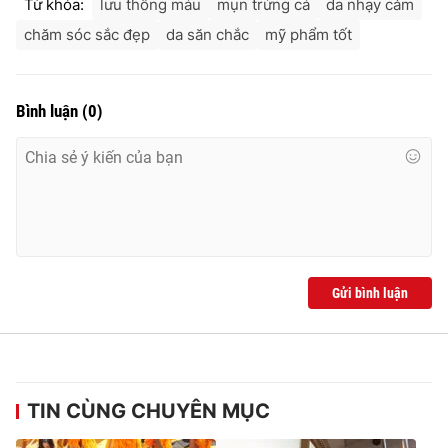
Từ khóa:
lưu thông máu
mụn trứng cá
da nhạy cảm
chăm sóc sắc đẹp
da săn chắc
mỹ phẩm tốt
Bình luận
(
0
)
Gửi bình luận
TIN CÙNG CHUYÊN MỤC