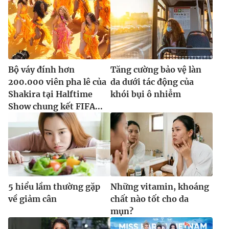
Bộ váy đính hơn
Tăng cường bảo vệ làn
200.000 viên pha lê của
da dưới tác động của
Shakira tại Halftime
khói bụi ô nhiễm
Show chung kết FIFA...
5 hiểu lầm thường gặp
Những vitamin, khoáng
về giảm cân
chất nào tốt cho da
mụn?