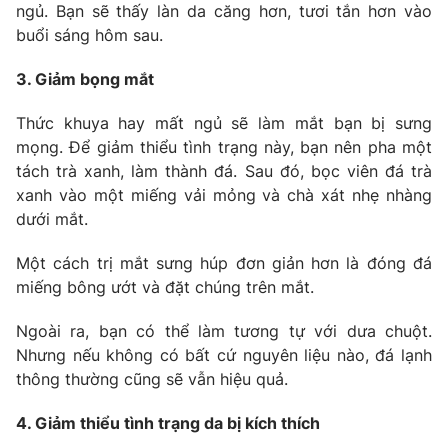
ngủ. Bạn sẽ thấy làn da căng hơn, tươi tắn hơn vào
Photo
Infographic
buổi sáng hôm sau.
3. Giảm bọng mắt
Video
Shorts video
Thức khuya hay mất ngủ sẽ làm mắt bạn bị sưng
mọng. Để giảm thiểu tình trạng này, bạn nên pha một
VTV Money
VTV Thể thao
tách trà xanh, làm thành đá. Sau đó, bọc viên đá trà
xanh vào một miếng vải mỏng và chà xát nhẹ nhàng
VTV Sức khoẻ
Bất động sản
dưới mắt.
Một cách trị mắt sưng húp đơn giản hơn là đóng đá
Thị trường 24h
Tấm lòng Việt
miếng bông ướt và đặt chúng trên mắt.
VTV4
Vươn mình bằng AI
Ngoài ra, bạn có thể làm tương tự với dưa chuột.
Nhưng nếu không có bất cứ nguyên liệu nào, đá lạnh
thông thường cũng sẽ vẫn hiệu quả.
VTV9
VTV8
4. Giảm thiểu tình trạng da bị kích thích
Liên hệ tòa soạn
English