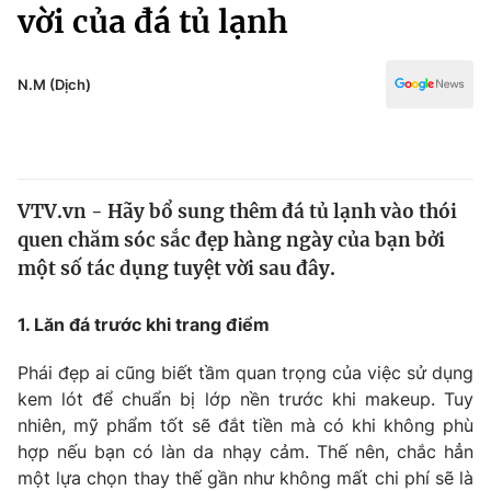
Chính trị
vời của đá tủ lạnh
Truyền hình
Văn hóa - Giải trí
Xã hội
Y tế
N.M (Dịch)
Đời sống
Pháp luật
Công nghệ
Giáo dục
Y tế
VTV.vn - Hãy bổ sung thêm đá tủ lạnh vào thói
quen chăm sóc sắc đẹp hàng ngày của bạn bởi
Thế giới
một số tác dụng tuyệt vời sau đây.
Tin tức
Kinh tế
1. Lăn đá trước khi trang điểm
Thế giới đó đây
Tài chính
Phái đẹp ai cũng biết tầm quan trọng của việc sử dụng
Dữ liệu và đời sống
Câu chuyện quốc tế
kem lót để chuẩn bị lớp nền trước khi makeup. Tuy
Thị trường
nhiên, mỹ phẩm tốt sẽ đắt tiền mà có khi không phù
Truyền hình
hợp nếu bạn có làn da nhạy cảm. Thế nên, chắc hẳn
Góc doanh nghiệp
một lựa chọn thay thế gần như không mất chi phí sẽ là