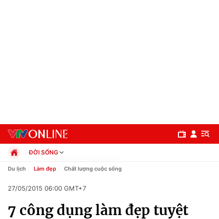
ĐỜI SỐNG
Chính trị
Du lịch
Làm đẹp
Chất lượng cuộc sống
Xã hội
27/05/2015 06:00 GMT+7
Pháp luật
Chuyên mục
Kinh tế
7 công dụng làm đẹp tuyệt
Thể thao