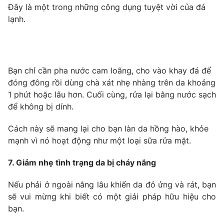
Ðiện thoại Thời báo VTV:
024.66 897 897
Đây là một trong những công dụng tuyệt vời của đá
lạnh.
Email:
toasoan@vtv.vn
Liên hệ quảng cáo:
024-7300.7108
Bạn chỉ cần pha nước cam loãng, cho vào khay đá để
đóng đông rồi dùng chà xát nhẹ nhàng trên da khoảng
1 phút hoặc lâu hơn. Cuối cùng, rửa lại bằng nước sạch
để không bị dính.
Cách này sẽ mang lại cho bạn làn da hồng hào, khỏe
mạnh vì nó hoạt động như một loại sữa rửa mặt.
7. Giảm nhẹ tình trạng da bị cháy nắng
® Cấm sao chép dưới mọi hình thức nếu không có sự chấp
Nếu phải ở ngoài nắng lâu khiến da đỏ ửng và rát, bạn
thuận bằng văn bản. Ghi rõ nguồn VTV.vn khi phát hành lại
thông tin từ website này.
sẽ vui mừng khi biết có một giải pháp hữu hiệu cho
bạn.