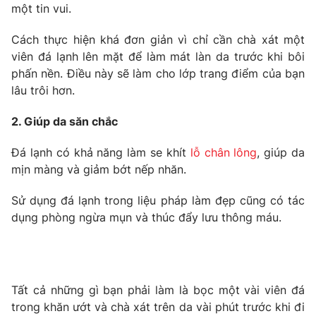
Phim VTV
một tin vui.
Giải trí
Hậu trường
Cách thực hiện khá đơn giản vì chỉ cần chà xát một
Điện ảnh
Đời sống
viên đá lạnh lên mặt để làm mát làn da trước khi bôi
Nhân vật
Âm nhạc
phấn nền. Điều này sẽ làm cho lớp trang điểm của bạn
Du lịch
Khán giả
lâu trôi hơn.
Giáo dục
Sao
Làm đẹp
Giải sao mai
2. Giúp da săn chắc
Tuyển sinh
Công nghệ
Chất lượng cuộc sống
Đá lạnh có khả năng làm se khít
lỗ chân lông
, giúp da
Học trực tuyến
Hitech Công nghệ tương lai
mịn màng và giảm bớt nếp nhăn.
Giao lưu trực tuyến
Sản phẩm
Sử dụng đá lạnh trong liệu pháp làm đẹp cũng có tác
dụng phòng ngừa mụn và thúc đẩy lưu thông máu.
Lịch phát sóng
Thị trường
Tư vấn
Chuyên mục khác
Tất cả những gì bạn phải làm là bọc một vài viên đá
Emagazine
Podcast
trong khăn ướt và chà xát trên da vài phút trước khi đi