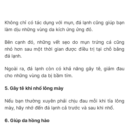
Không chỉ có tác dụng với mụn, đá lạnh cũng giúp bạn
THỜI BÁO VTV
làm dịu những vùng da kích ứng ửng đỏ.
Bên cạnh đó, những vết sẹo do mụn trứng cá cũng
nhỏ hơn sau một thời gian được điều trị tại chỗ bằng
Theo dõi báo trên
đá lạnh.
Ngoài ra, đá lạnh còn có khả năng gây tê, giảm đau
Cơ quan chủ quản:
Đài Truyền hình Việt Nam
cho những vùng da bị bầm tím.
Cơ quan báo chí:
Thời báo VTV
5. Gây tê khi nhổ lông mày
Giấy phép hoạt động báo in và báo điện tử số 483/GP-BTTTT
cấp ngày 29/12/2023
Nếu bạn thường xuyên phải chịu đau mỗi khi tỉa lông
Tổng Biên tập:
Vũ Thanh Thủy
mày, hãy nhớ đến đá lạnh cả trước và sau khi nhổ.
Phó Tổng Biên tập:
Nguyễn Thị Mỹ Hạnh, Phạm Quốc Thắng,
Nguyễn Trọng Ninh
6. Giúp da hồng hào
Tổng đài VTV:
024.38 355 931 - 024.38 355 932