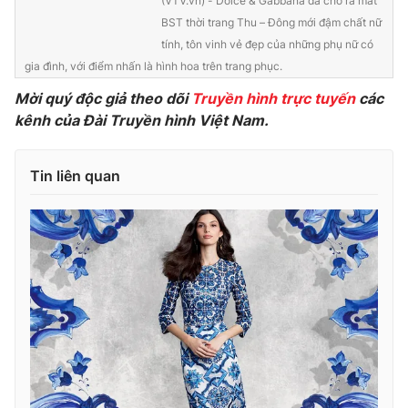
(VTV.vn) - Dolce & Gabbana đã cho ra mắt
BST thời trang Thu – Đông mới đậm chất nữ
tính, tôn vinh vẻ đẹp của những phụ nữ có
gia đình, với điểm nhấn là hình hoa trên trang phục.
THỜI BÁO VTV
Mời quý độc giả theo dõi
Truyền hình trực tuyến
các
kênh của Đài Truyền hình Việt Nam.
Theo dõi báo trên
Tin liên quan
Cơ quan chủ quản:
Đài Truyền hình Việt Nam
Cơ quan báo chí:
Thời báo VTV
Giấy phép hoạt động báo in và báo điện tử số 483/GP-BTTTT
cấp ngày 29/12/2023
Tổng Biên tập:
Vũ Thanh Thủy
Phó Tổng Biên tập:
Nguyễn Thị Mỹ Hạnh, Phạm Quốc Thắng,
Nguyễn Trọng Ninh
Tổng đài VTV:
024.38 355 931 - 024.38 355 932