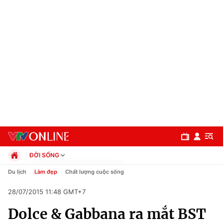
ĐỜI SỐNG
Chính trị
Du lịch
Làm đẹp
Chất lượng cuộc sống
Xã hội
28/07/2015 11:48 GMT+7
Pháp luật
Chuyên mục
Kinh tế
Dolce & Gabbana ra mắt BST
Thể thao