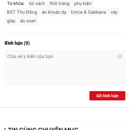
Từ khóa:
túi xách
thời trang
phụ kiện
BST Thu Đông
áo khoác dạ
Dolce & Gabbana
váy
giày
áo voan
Bình luận
(
0
)
Gửi bình luận
TIN CÙNG CHUYÊN MỤC