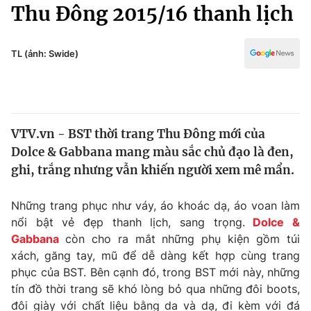
Chính trị
Thu Đông 2015/16 thanh lịch
Truyền hình
Văn hóa - Giải trí
Xã hội
Y tế
TL (ảnh: Swide)
Đời sống
Pháp luật
Công nghệ
Giáo dục
Y tế
VTV.vn - BST thời trang Thu Đông mới của
Dolce & Gabbana mang màu sắc chủ đạo là đen,
Thế giới
ghi, trắng nhưng vẫn khiến người xem mê mẩn.
Tin tức
Kinh tế
Những trang phục như váy, áo khoác dạ, áo voan làm
Thế giới đó đây
nổi bật vẻ đẹp thanh lịch, sang trọng.
Dolce &
Tài chính
Gabbana
còn cho ra mắt những phụ kiện gồm túi
Dữ liệu và đời sống
Câu chuyện quốc tế
xách, găng tay, mũ để dễ dàng kết hợp cùng trang
Thị trường
phục của BST. Bên cạnh đó, trong BST mới này, những
Truyền hình
tín đồ thời trang sẽ khó lòng bỏ qua những đôi boots,
Góc doanh nghiệp
đôi giày với chất liệu bằng da và dạ, đi kèm với đá