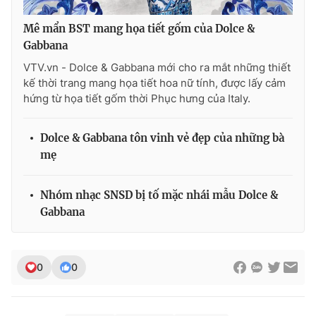
Ðiện thoại Thời báo VTV:
024.66 897 897
Email:
toasoan@vtv.vn
Mê mẩn BST mang họa tiết gốm của Dolce &
Gabbana
Liên hệ quảng cáo:
024-7300.7108
VTV.vn - Dolce & Gabbana mới cho ra mắt những thiết
kế thời trang mang họa tiết hoa nữ tính, được lấy cảm
hứng từ họa tiết gốm thời Phục hưng của Italy.
Dolce & Gabbana tôn vinh vẻ đẹp của những bà
mẹ
Nhóm nhạc SNSD bị tố mặc nhái mẫu Dolce &
Gabbana
® Cấm sao chép dưới mọi hình thức nếu không có sự chấp
thuận bằng văn bản. Ghi rõ nguồn VTV.vn khi phát hành lại
0
0
thông tin từ website này.