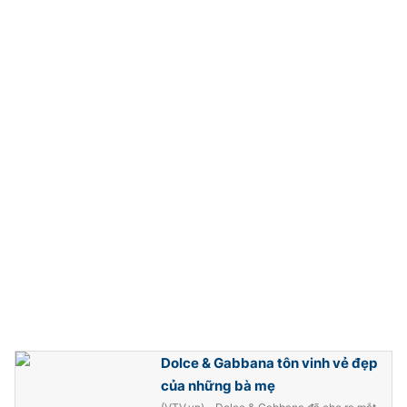
Photo
Infographic
Video
Shorts video
VTV Money
VTV Thể thao
VTV Sức khoẻ
Bất động sản
Thị trường 24h
Tấm lòng Việt
VTV4
Vươn mình bằng AI
VTV9
VTV8
Dolce & Gabbana tôn vinh vẻ đẹp
của những bà mẹ
Liên hệ tòa soạn
English