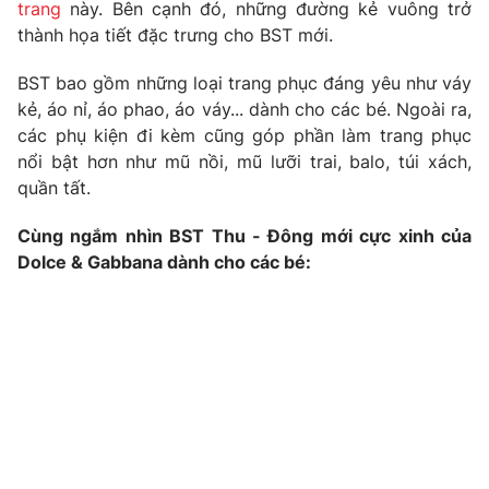
Phim VTV
trang
này. Bên cạnh đó, những đường kẻ vuông trở
Giải trí
thành họa tiết đặc trưng cho BST mới.
Hậu trường
Điện ảnh
BST bao gồm những loại trang phục đáng yêu như váy
Đời sống
Nhân vật
kẻ, áo nỉ, áo phao, áo váy... dành cho các bé. Ngoài ra,
Âm nhạc
Du lịch
các phụ kiện đi kèm cũng góp phần làm trang phục
Khán giả
Giáo dục
Sao
nổi bật hơn như mũ nồi, mũ lưỡi trai, balo, túi xách,
Làm đẹp
Giải sao mai
quần tất.
Tuyển sinh
Công nghệ
Chất lượng cuộc sống
Cùng ngắm nhìn BST Thu - Đông mới cực xinh của
Học trực tuyến
Hitech Công nghệ tương lai
Dolce & Gabbana dành cho các bé:
Giao lưu trực tuyến
Sản phẩm
Lịch phát sóng
Thị trường
Tư vấn
Chuyên mục khác
Emagazine
Podcast