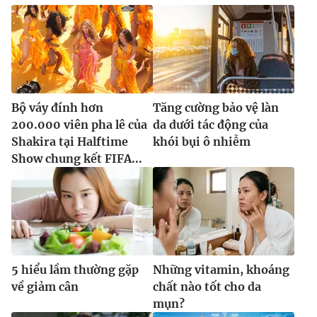
Bộ váy đính hơn
Tăng cường bảo vệ làn
200.000 viên pha lê của
da dưới tác động của
Shakira tại Halftime
khói bụi ô nhiễm
Show chung kết FIFA...
5 hiểu lầm thường gặp
Những vitamin, khoáng
về giảm cân
chất nào tốt cho da
mụn?