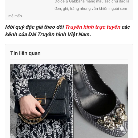
Dolce & Gabbana mang màu sắc chủ đạo là
đen, ghi, trắng nhưng vẫn khiến người xem
mê mẩn.
Mời quý độc giả theo dõi
Truyền hình trực tuyến
các
THỜI BÁO VTV
kênh của Đài Truyền hình Việt Nam.
Tin liên quan
Theo dõi báo trên
Cơ quan chủ quản:
Đài Truyền hình Việt Nam
Cơ quan báo chí:
Thời báo VTV
Giấy phép hoạt động báo in và báo điện tử số 483/GP-BTTTT
cấp ngày 29/12/2023
Tổng Biên tập:
Vũ Thanh Thủy
Phó Tổng Biên tập:
Nguyễn Thị Mỹ Hạnh, Phạm Quốc Thắng,
Nguyễn Trọng Ninh
Tổng đài VTV:
024.38 355 931 - 024.38 355 932