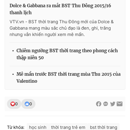
Ðiện thoại Thời báo VTV:
024.66 897 897
Dolce & Gabbana ra mắt BST Thu Đông 2015/16
Email:
toasoan@vtv.vn
thanh lịch
Liên hệ quảng cáo:
024-7300.7108
VTV.vn - BST thời trang Thu Đông mới của Dolce &
Gabbana mang màu sắc chủ đạo là đen, ghi, trắng
nhưng vẫn khiến người xem mê mẩn.
Chiêm ngưỡng BST thời trang theo phong cách
thập niên 50
Mê mẩn trước BST thời trang mùa Thu 2015 của
Valentino
® Cấm sao chép dưới mọi hình thức nếu không có sự chấp
0
0
thuận bằng văn bản. Ghi rõ nguồn VTV.vn khi phát hành lại
thông tin từ website này.
Từ khóa:
học sinh
thời trang trẻ em
bst thời trang