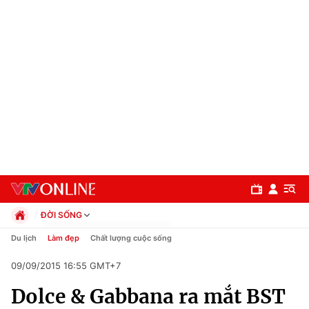
ĐỜI SỐNG
Chính trị
Du lịch
Làm đẹp
Chất lượng cuộc sống
Xã hội
09/09/2015 16:55 GMT+7
Pháp luật
Chuyên mục
Kinh tế
Dolce & Gabbana ra mắt BST
Thể thao