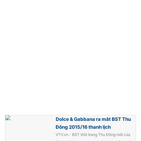
Photo
Infographic
Video
Shorts video
VTV Money
VTV Thể thao
VTV Sức khoẻ
Bất động sản
Thị trường 24h
Tấm lòng Việt
VTV4
Vươn mình bằng AI
Dolce & Gabbana ra mắt BST Thu
VTV9
VTV8
Đông 2015/16 thanh lịch
VTV.vn - BST thời trang Thu Đông mới của
Liên hệ tòa soạn
English