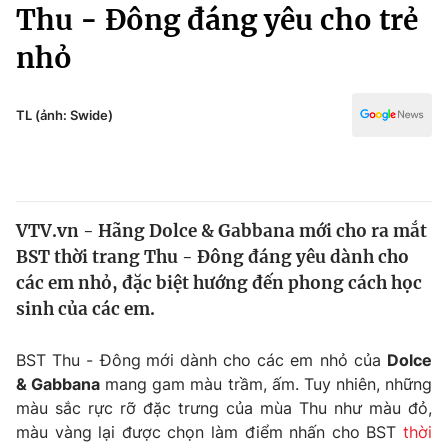
Chính trị
Thu - Đông đáng yêu cho trẻ
Truyền hình
nhỏ
Văn hóa - Giải trí
Xã hội
Y tế
Đời sống
TL (ảnh: Swide)
Pháp luật
Công nghệ
Giáo dục
Y tế
VTV.vn - Hãng Dolce & Gabbana mới cho ra mắt
Thế giới
BST thời trang Thu - Đông đáng yêu dành cho
Tin tức
các em nhỏ, đặc biệt hướng đến phong cách học
Kinh tế
sinh của các em.
Thế giới đó đây
Tài chính
Dữ liệu và đời sống
Câu chuyện quốc tế
BST Thu - Đông
mới dành cho các em nhỏ của
Dolce
Thị trường
& Gabbana
mang gam màu trầm, ấm. Tuy nhiên, những
màu sắc rực rỡ đặc trưng của mùa Thu như màu đỏ,
Truyền hình
Góc doanh nghiệp
màu vàng lại được chọn làm điểm nhấn cho BST
thời