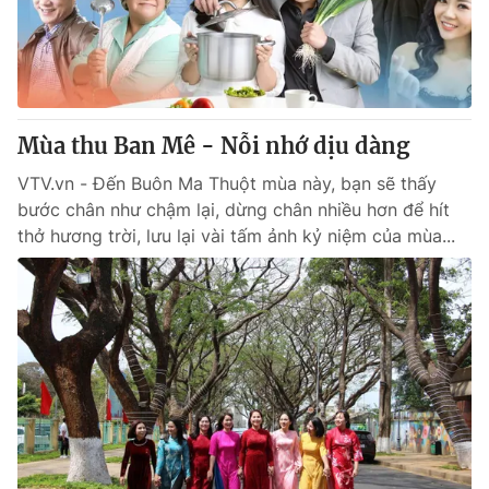
Giao lưu trực tuyến
Sản phẩm
Lịch phát sóng
Thị trường
Tư vấn
Mùa thu Ban Mê - Nỗi nhớ dịu dàng
Chuyên mục khác
Emagazine
VTV.vn - Đến Buôn Ma Thuột mùa này, bạn sẽ thấy
Podcast
bước chân như chậm lại, dừng chân nhiều hơn để hít
thở hương trời, lưu lại vài tấm ảnh kỷ niệm của mùa...
Photo
Infographic
Video
Shorts video
VTV Money
VTV Thể thao
VTV Sức khoẻ
Bất động sản