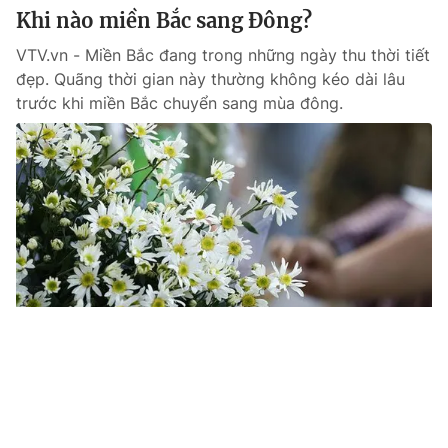
Khi nào miền Bắc sang Đông?
VTV.vn - Miền Bắc đang trong những ngày thu thời tiết
đẹp. Quãng thời gian này thường không kéo dài lâu
trước khi miền Bắc chuyển sang mùa đông.
Tin mới
Video
Live
Emagazine
Trang chủ
Google đổi ảnh đại diện chào đón mùa
thu năm 2019