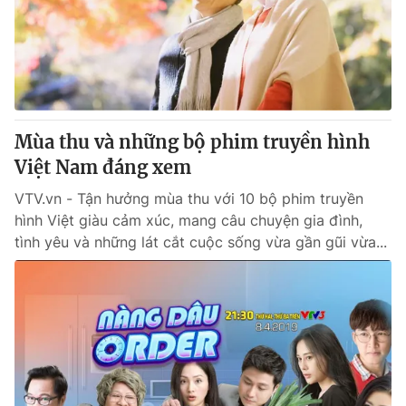
Tin tức
Kinh tế
Thế giới đó đây
Tài chính
Dữ liệu và đời sống
Câu chuyện quốc tế
Thị trường
Mùa thu và những bộ phim truyền hình
Truyền hình
Góc doanh nghiệp
Việt Nam đáng xem
Phim VTV
Giải trí
VTV.vn - Tận hưởng mùa thu với 10 bộ phim truyền
Hậu trường
hình Việt giàu cảm xúc, mang câu chuyện gia đình,
Điện ảnh
tình yêu và những lát cắt cuộc sống vừa gần gũi vừa...
Đời sống
Nhân vật
Âm nhạc
Du lịch
Khán giả
Giáo dục
Sao
Làm đẹp
Giải sao mai
Tuyển sinh
Công nghệ
Chất lượng cuộc sống
Học trực tuyến
Hitech Công nghệ tương lai