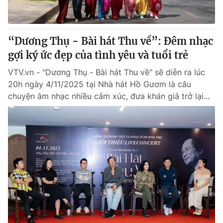
Thị trường 24h
Tấm lòng Việt
VTV4
Vươn mình bằng AI
“Dương Thụ - Bài hát Thu về”: Đêm nhạc
gợi ký ức đẹp của tình yêu và tuổi trẻ
VTV9
VTV8
VTV.vn - "Dương Thụ - Bài hát Thu về" sẽ diễn ra lúc
20h ngày 4/11/2025 tại Nhà hát Hồ Gươm là câu
Liên hệ tòa soạn
English
chuyện âm nhạc nhiều cảm xúc, đưa khán giả trở lại...
THỜI BÁO VTV
Theo dõi báo trên
Cơ quan chủ quản:
Đài Truyền hình Việt Nam
Cơ quan báo chí:
Thời báo VTV