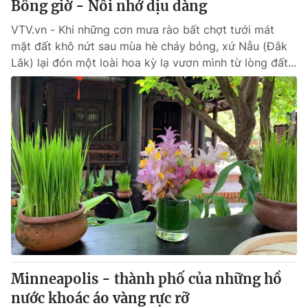
Bông giờ - Nỗi nhớ dịu dàng
VTV.vn - Khi những cơn mưa rào bất chợt tưới mát
® Cấm sao chép dưới mọi hình thức nếu không có sự chấp
mặt đất khô nứt sau mùa hè cháy bỏng, xứ Nẫu (Đắk
thuận bằng văn bản. Ghi rõ nguồn VTV.vn khi phát hành lại
Lắk) lại đón một loài hoa kỳ lạ vươn mình từ lòng đất...
thông tin từ website này.
Minneapolis - thành phố của những hồ
nước khoác áo vàng rực rỡ