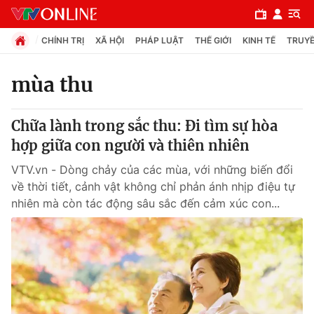
CHÍNH TRỊ
XÃ HỘI
PHÁP LUẬT
THẾ GIỚI
KINH TẾ
TRUYỀ
mùa thu
Chuyên mục
Chữa lành trong sắc thu: Đi tìm sự hòa
Chính trị
hợp giữa con người và thiên nhiên
VTV.vn - Dòng chảy của các mùa, với những biến đổi
Xã hội
về thời tiết, cảnh vật không chỉ phản ánh nhịp điệu tự
nhiên mà còn tác động sâu sắc đến cảm xúc con...
Pháp luật
Y tế
Thế giới