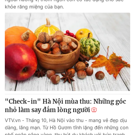
khỏe răng miệng của bạn.
"Check-in" Hà Nội mùa thu: Những góc
nhỏ làm say đắm lòng người
VTV.vn - Tháng 10, Hà Nội vào thu - mang vẻ đẹp dịu
dàng, lãng mạn. Từ Hồ Gươm tĩnh lặng đến những con
phố ngập nắng vàng, thu hút du khách với bức tranh...