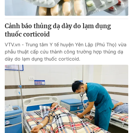
Giấy phép hoạt động báo in và báo điện tử số 483/GP-BTTTT
cấp ngày 29/12/2023
Tổng Biên tập:
Vũ Thanh Thủy
Cảnh báo thủng dạ dày do lạm dụng
Phó Tổng Biên tập:
Nguyễn Thị Mỹ Hạnh, Phạm Quốc Thắng,
thuốc corticoid
Nguyễn Trọng Ninh
Tổng đài VTV:
024.38 355 931 - 024.38 355 932
VTV.vn - Trung tâm Y tế huyện Yên Lập (Phú Thọ) vừa
Ðiện thoại Thời báo VTV:
024.66 897 897
phẫu thuật cấp cứu thành công trường hợp thủng dạ
Email:
toasoan@vtv.vn
dày do lạm dụng thuốc corticoid.
Liên hệ quảng cáo:
024-7300.7108