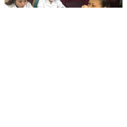
Tin mới
Video
Live
Emagazine
Trang chủ
Suy thận cấp do lạm dụng thuốc giảm đau
VTV.vn - Thông tin từ Bệnh viện Hữu nghị Việt Tiệp
(Hải Phòng), bệnh viện vừa tiếp nhận điều trị cho một
bệnh nhân 44 tuổi bị suy tuyến thượng thận, loét dạ...