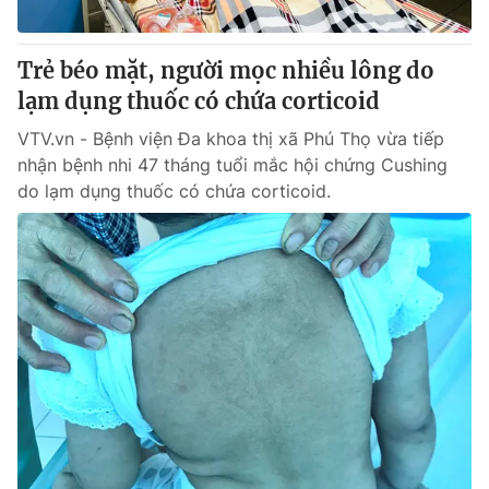
® Cấm sao chép dưới mọi hình thức nếu không có sự chấp
Trẻ béo mặt, người mọc nhiều lông do
thuận bằng văn bản. Ghi rõ nguồn VTV.vn khi phát hành lại
lạm dụng thuốc có chứa corticoid
thông tin từ website này.
VTV.vn - Bệnh viện Đa khoa thị xã Phú Thọ vừa tiếp
nhận bệnh nhi 47 tháng tuổi mắc hội chứng Cushing
do lạm dụng thuốc có chứa corticoid.