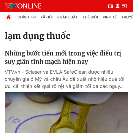
CHÍNH TRỊ
XÃ HỘI
PHÁP LUẬT
THẾ GIỚI
KINH TẾ
TRUYỀ
lạm dụng thuốc
Chuyên mục
Những bước tiến mới trong việc điều trị
Chính trị
suy giãn tĩnh mạch hiện nay
VTV.vn - Sclaser và EVLA SafeClean được nhiều
Xã hội
chuyên gia ở Mỹ và châu Âu đề xuất nhờ hiệu quả tối
ưu, cải thiện kết quả rõ rệt và giảm tối đa các nguy...
Pháp luật
Y tế
Thế giới