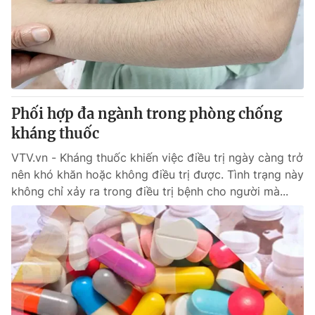
Giao lưu trực tuyến
Sản phẩm
Lịch phát sóng
Thị trường
Tư vấn
Chuyên mục khác
Phối hợp đa ngành trong phòng chống
Emagazine
Podcast
kháng thuốc
VTV.vn - Kháng thuốc khiến việc điều trị ngày càng trở
Photo
Infographic
nên khó khăn hoặc không điều trị được. Tình trạng này
không chỉ xảy ra trong điều trị bệnh cho người mà...
Video
Shorts video
VTV Money
VTV Thể thao
VTV Sức khoẻ
Bất động sản