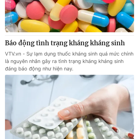
Thị trường 24h
Tấm lòng Việt
VTV4
Vươn mình bằng AI
VTV9
VTV8
Báo động tình trạng kháng kháng sinh
VTV.vn - Sự lạm dụng thuốc kháng sinh quá mức chính
Liên hệ tòa soạn
English
là nguyên nhân gây ra tình trạng kháng kháng sinh
đáng báo động như hiện nay.
THỜI BÁO VTV
Theo dõi báo trên
Cơ quan chủ quản:
Đài Truyền hình Việt Nam
Cơ quan báo chí:
Thời báo VTV