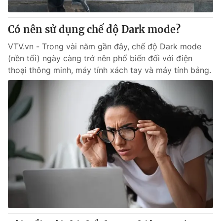
Giấy phép hoạt động báo in và báo điện tử số 483/GP-BTTTT
cấp ngày 29/12/2023
Có nên sử dụng chế độ Dark mode?
Tổng Biên tập:
Vũ Thanh Thủy
Phó Tổng Biên tập:
VTV.vn - Trong vài năm gần đây, chế độ Dark mode
Nguyễn Thị Mỹ Hạnh, Phạm Quốc Thắng,
Nguyễn Trọng Ninh
(nền tối) ngày càng trở nên phổ biến đối với điện
Tổng đài VTV:
024.38 355 931 - 024.38 355 932
thoại thông minh, máy tính xách tay và máy tính bảng.
Ðiện thoại Thời báo VTV:
024.66 897 897
Email:
toasoan@vtv.vn
Liên hệ quảng cáo:
024-7300.7108