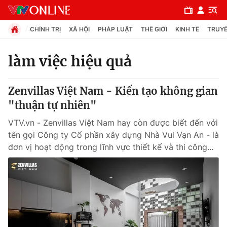
CHÍNH TRỊ
XÃ HỘI
PHÁP LUẬT
THẾ GIỚI
KINH TẾ
TRUYỀ
làm việc hiệu quả
Chuyên mục
Zenvillas Việt Nam - Kiến tạo không gian
Chính trị
"thuận tự nhiên"
VTV.vn - Zenvillas Việt Nam hay còn được biết đến với
Xã hội
tên gọi Công ty Cổ phần xây dựng Nhà Vui Vạn An - là
đơn vị hoạt động trong lĩnh vực thiết kế và thi công...
Pháp luật
Y tế
Thế giới