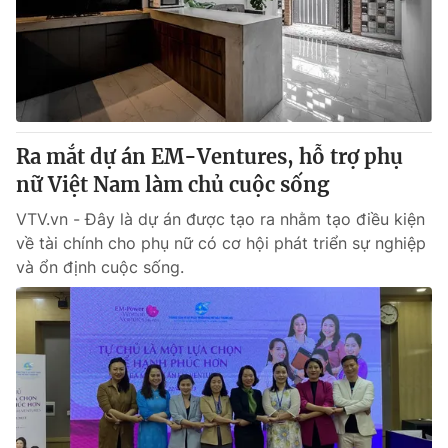
Tin tức
Kinh tế
Thế giới đó đây
Tài chính
Dữ liệu và đời sống
Câu chuyện quốc tế
Thị trường
Ra mắt dự án EM-Ventures, hỗ trợ phụ
Truyền hình
Góc doanh nghiệp
nữ Việt Nam làm chủ cuộc sống
Phim VTV
Giải trí
VTV.vn - Đây là dự án được tạo ra nhằm tạo điều kiện
Hậu trường
về tài chính cho phụ nữ có cơ hội phát triển sự nghiệp
Điện ảnh
và ổn định cuộc sống.
Đời sống
Nhân vật
Âm nhạc
Du lịch
Khán giả
Giáo dục
Sao
Làm đẹp
Giải sao mai
Tuyển sinh
Công nghệ
Chất lượng cuộc sống
Học trực tuyến
Hitech Công nghệ tương lai