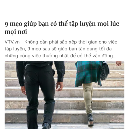
Thị trường 24h
Tấm lòng Việt
VTV4
Vươn mình bằng AI
9 mẹo giúp bạn có thể tập luyện mọi lúc
mọi nơi
VTV9
VTV8
VTV.vn - Không cần phải sắp xếp thời gian cho việc
tập luyện, 9 mẹo sau sẽ giúp bạn tận dụng tối đa
Liên hệ tòa soạn
English
những công việc thường nhật để có thể vận động...
THỜI BÁO VTV
Theo dõi báo trên
Cơ quan chủ quản:
Đài Truyền hình Việt Nam
Cơ quan báo chí:
Thời báo VTV