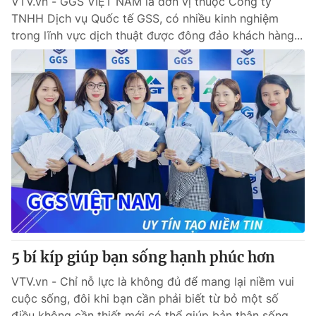
VTV.vn - GGS VIỆT NAM là đơn vị thuộc Công ty
TNHH Dịch vụ Quốc tế GSS, có nhiều kinh nghiệm
trong lĩnh vực dịch thuật được đông đảo khách hàng...
5 bí kíp giúp bạn sống hạnh phúc hơn
VTV.vn - Chỉ nỗ lực là không đủ để mang lại niềm vui
cuộc sống, đôi khi bạn cần phải biết từ bỏ một số
điều không cần thiết mới có thể giúp bản thân sống...