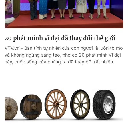
Giao lưu trực tuyến
Sản phẩm
Lịch phát sóng
Thị trường
Tư vấn
20 phát minh vĩ đại đã thay đổi thế giới
Chuyên mục khác
Emagazine
VTV.vn - Bản tính tự nhiên của con người là luôn tò mò
Podcast
và không ngừng sáng tạo, nhờ có 20 phát minh vĩ đại
này, cuộc sống của chúng ta đã thay đổi rất nhiều.
Photo
Infographic
Video
Shorts video
VTV Money
VTV Thể thao
VTV Sức khoẻ
Bất động sản