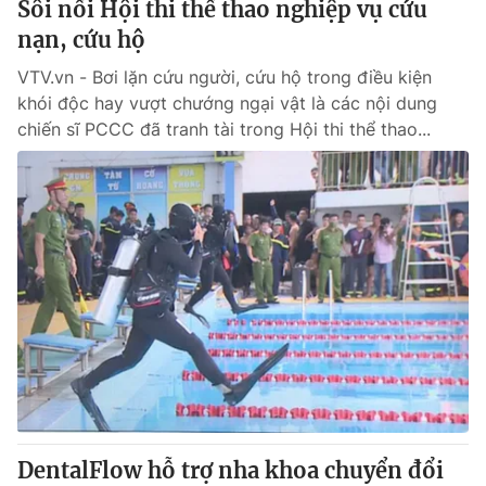
Sôi nổi Hội thi thể thao nghiệp vụ cứu
nạn, cứu hộ
® Cấm sao chép dưới mọi hình thức nếu không có sự chấp
VTV.vn - Bơi lặn cứu người, cứu hộ trong điều kiện
thuận bằng văn bản. Ghi rõ nguồn VTV.vn khi phát hành lại
khói độc hay vượt chướng ngại vật là các nội dung
thông tin từ website này.
chiến sĩ PCCC đã tranh tài trong Hội thi thể thao...
DentalFlow hỗ trợ nha khoa chuyển đổi