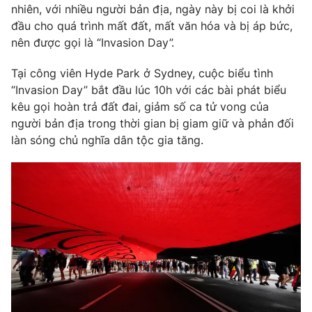
nhiên, với nhiều người bản địa, ngày này bị coi là khởi
Photo
Infographic
đầu cho quá trình mất đất, mất văn hóa và bị áp bức,
nên được gọi là “Invasion Day”.
Video
Shorts video
Tại công viên Hyde Park ở Sydney, cuộc biểu tình
“Invasion Day” bắt đầu lúc
10h
với các bài phát biểu
VTV Money
VTV Thể thao
kêu gọi hoàn trả đất đai, giảm số ca tử vong của
người bản địa trong thời gian bị giam giữ và phản đối
làn sóng chủ nghĩa dân tộc gia tăng.
VTV Sức khoẻ
Bất động sản
Thị trường 24h
Tấm lòng Việt
VTV4
Vươn mình bằng AI
VTV9
VTV8
Liên hệ tòa soạn
English