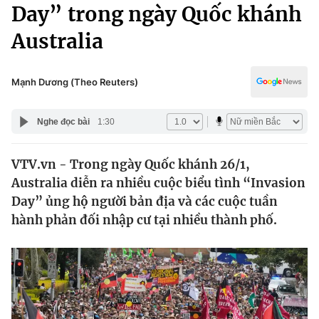
Chính trị
Day” trong ngày Quốc khánh
Truyền hình
Australia
Văn hóa - Giải trí
Xã hội
Y tế
Đời sống
Mạnh Dương (Theo Reuters)
Pháp luật
Công nghệ
Giáo dục
Nghe đọc bài
1:30
Y tế
VTV.vn - Trong ngày Quốc khánh 26/1,
Thế giới
Australia diễn ra nhiều cuộc biểu tình “Invasion
Tin tức
Day” ủng hộ người bản địa và các cuộc tuần
Kinh tế
hành phản đối nhập cư tại nhiều thành phố.
Thế giới đó đây
Tài chính
Dữ liệu và đời sống
Câu chuyện quốc tế
Thị trường
Truyền hình
Góc doanh nghiệp