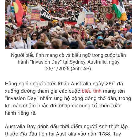
Phim VTV
Giải trí
Hậu trường
Điện ảnh
Đời sống
Nhân vật
Âm nhạc
Du lịch
Khán giả
Giáo dục
Sao
Làm đẹp
Giải sao mai
Tuyển sinh
Người biểu tình mang cờ và biểu ngữ trong cuộc tuần
Công nghệ
Chất lượng cuộc sống
hành “Invasion Day” tại Sydney, Australia, ngày
Học trực tuyến
26/1/2026 (Ảnh: AP)
Hitech Công nghệ tương lai
Giao lưu trực tuyến
Hàng nghìn người trên khắp Australia ngày
26/1
đã
Sản phẩm
xuống đường tham gia các cuộc
biểu tình
mang tên
Lịch phát sóng
Thị trường
“Invasion Day” nhằm ủng hộ cộng đồng thổ dân, trong
khi các nhóm phản đối nhập cư cũng tổ chức tuần
Tư vấn
hành riêng rẽ.
Chuyên mục khác
Australia Day đánh dấu thời điểm người Anh thiết lập
Emagazine
Podcast
thuộc địa đầu tiên tại Australia vào năm 1788. Tuy