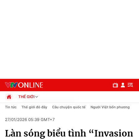
THẾ GIỚI
Chính trị
Tin tức
Thế giới đó đây
Câu chuyện quốc tế
Người Việt bốn phương
Xã hội
27/01/2026 05:39 GMT+7
Pháp luật
Chuyên mục
Kinh tế
Làn sóng biểu tình “Invasion
Thể thao