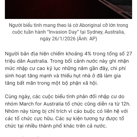
Người biểu tình mang theo lá cờ Aboriginal cỡ lớn trong
THỜI BÁO VTV
cuộc tuần hành “Invasion Day” tại Sydney, Australia,
ngày 26/1/2026 (Ảnh: AP)
Người bản địa hiện chiếm khoảng
4%
trong tổng số
27
Theo dõi báo trên
triệu
dân Australia. Trong bối cảnh nước này ghi nhận
mức nhập cư cao kỷ lục những năm gần đây, chi phí
sinh hoạt tăng mạnh và thiếu hụt nhà ở đã làm gia
Cơ quan chủ quản:
Đài Truyền hình Việt Nam
tăng bất mãn trong một bộ phận xã hội.
Cơ quan báo chí:
Thời báo VTV
Giấy phép hoạt động báo in và báo điện tử số 483/GP-BTTTT
Cùng ngày, các cuộc biểu tình phản đối nhập cư do
cấp ngày 29/12/2023
nhóm March for Australia tổ chức cũng diễn ra từ
12h
.
Tổng Biên tập:
Vũ Thanh Thủy
Nhóm này từng bị chỉ trích vì cáo buộc có liên hệ với
Phó Tổng Biên tập:
Nguyễn Thị Mỹ Hạnh, Phạm Quốc Thắng,
các tổ chức cực hữu. Các sự kiện tương tự được tổ
Nguyễn Trọng Ninh
chức tại nhiều thành phố khác trên cả nước.
Tổng đài VTV:
024.38 355 931 - 024.38 355 932