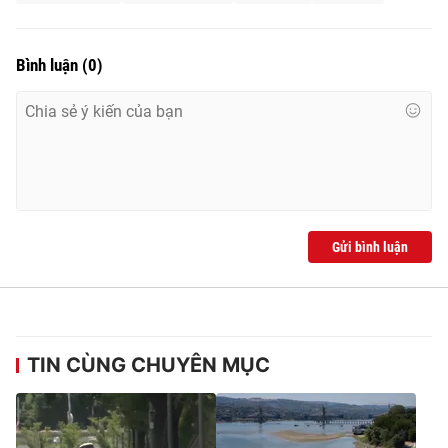
Bình luận
(
0
)
Gửi bình luận
TIN CÙNG CHUYÊN MỤC