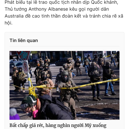
Phát biểu tại lễ trao quốc tịch nhân dịp Quốc khánh,
Ðiện thoại Thời báo VTV:
024.66 897 897
Thủ tướng Anthony Albanese kêu gọi người dân
Email:
toasoan@vtv.vn
Australia đề cao tinh thần đoàn kết và tránh chia rẽ xã
Liên hệ quảng cáo:
024-7300.7108
hội.
Tin liên quan
® Cấm sao chép dưới mọi hình thức nếu không có sự chấp
thuận bằng văn bản. Ghi rõ nguồn VTV.vn khi phát hành lại
thông tin từ website này.
Bất chấp giá rét, hàng nghìn người Mỹ xuống