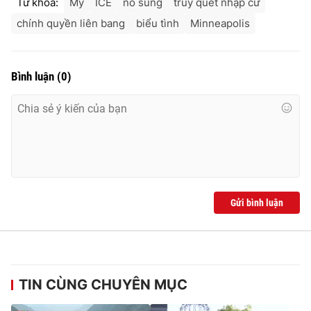
Từ khóa:
Mỹ
ICE
nổ súng
truy quét nhập cư
chính quyền liên bang
biểu tình
Minneapolis
Bình luận
(
0
)
Gửi bình luận
TIN CÙNG CHUYÊN MỤC