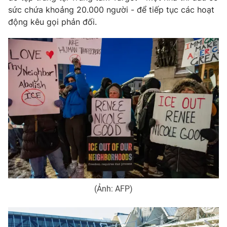
sức chứa khoảng 20.000 người - để tiếp tục các hoạt
Photo
Infographic
động kêu gọi phản đối.
Video
Shorts video
VTV Money
VTV Thể thao
VTV Sức khoẻ
Bất động sản
Thị trường 24h
Tấm lòng Việt
VTV4
Vươn mình bằng AI
(Ảnh: AFP)
VTV9
VTV8
Liên hệ tòa soạn
English