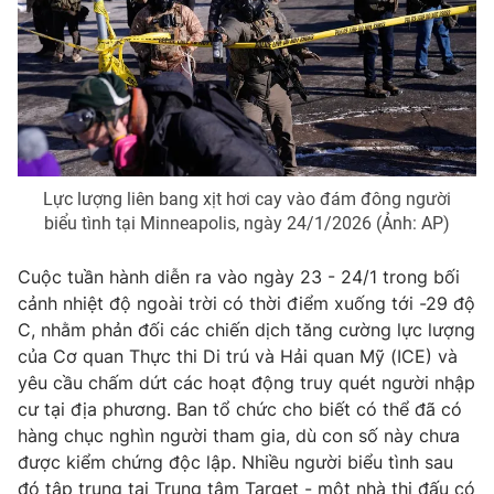
Phim VTV
Giải trí
Hậu trường
Điện ảnh
Đời sống
Nhân vật
Âm nhạc
Du lịch
Khán giả
Giáo dục
Sao
Làm đẹp
Giải sao mai
Tuyển sinh
Lực lượng liên bang xịt hơi cay vào đám đông người
Công nghệ
Chất lượng cuộc sống
biểu tình tại Minneapolis, ngày 24/1/2026 (Ảnh: AP)
Học trực tuyến
Hitech Công nghệ tương lai
Cuộc tuần hành diễn ra vào ngày 23 - 24/1 trong bối
Giao lưu trực tuyến
cảnh nhiệt độ ngoài trời có thời điểm xuống tới -29 độ
Sản phẩm
C, nhằm phản đối các chiến dịch tăng cường lực lượng
Lịch phát sóng
Thị trường
của Cơ quan Thực thi Di trú và Hải quan Mỹ (ICE) và
yêu cầu chấm dứt các hoạt động truy quét người nhập
Tư vấn
cư tại địa phương. Ban tổ chức cho biết có thể đã có
Chuyên mục khác
hàng chục nghìn người tham gia, dù con số này chưa
được kiểm chứng độc lập. Nhiều người biểu tình sau
Emagazine
Podcast
đó tập trung tại Trung tâm Target - một nhà thi đấu có