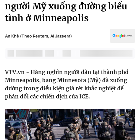
Chính trị
người Mỹ xuống đường biểu
Truyền hình
tình ở Minneapolis
Văn hóa - Giải trí
Xã hội
Y tế
Đời sống
An Khê (Theo Reuters, Al Jazeera)
Pháp luật
Công nghệ
Giáo dục
Y tế
VTV.vn - Hàng nghìn người dân tại thành phố
Thế giới
Minneapolis, bang Minnesota (Mỹ) đã xuống
Tin tức
đường trong điều kiện giá rét khắc nghiệt để
Kinh tế
phản đối các chiến dịch của ICE.
Thế giới đó đây
Tài chính
Dữ liệu và đời sống
Câu chuyện quốc tế
Thị trường
Truyền hình
Góc doanh nghiệp