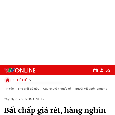
THẾ GIỚI
Chính trị
Tin tức
Thế giới đó đây
Câu chuyện quốc tế
Người Việt bốn phương
Xã hội
25/01/2026 07:19 GMT+7
Pháp luật
Chuyên mục
Kinh tế
Bất chấp giá rét, hàng nghìn
Thể thao