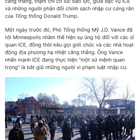
căng thẳng, thậm chí có lúc bạo lực, giữa đặc vụ ICE
Ðiện thoại Thời báo VTV:
024.66 897 897
và những người phản đối chính sách nhập cư cứng rắn
Email:
toasoan@vtv.vn
của Tổng thống Donald Trump.
Liên hệ quảng cáo:
024-7300.7108
Một ngày trước đó, Phó Tổng thống Mỹ J.D. Vance đã
tới Minneapolis nhằm thể hiện sự ủng hộ đối với các sĩ
quan ICE, đồng thời kêu gọi giới chức và các nhà hoạt
động địa phương hạ nhiệt căng thẳng. Ông Vance
nhấn mạnh ICE đang thực hiện "một sứ mệnh quan
trọng" là bắt giữ những người vi phạm luật nhập cư.
® Cấm sao chép dưới mọi hình thức nếu không có sự chấp
thuận bằng văn bản. Ghi rõ nguồn VTV.vn khi phát hành lại
thông tin từ website này.