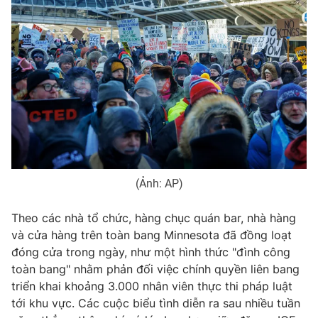
THỜI BÁO VTV
Theo dõi báo trên
Cơ quan chủ quản:
Đài Truyền hình Việt Nam
(Ảnh: AP)
Cơ quan báo chí:
Thời báo VTV
Theo các nhà tổ chức, hàng chục quán bar, nhà hàng
Giấy phép hoạt động báo in và báo điện tử số 483/GP-BTTTT
cấp ngày 29/12/2023
và cửa hàng trên toàn bang Minnesota đã đồng loạt
đóng cửa trong ngày, như một hình thức "đình công
Tổng Biên tập:
Vũ Thanh Thủy
toàn bang" nhằm phản đối việc chính quyền liên bang
Phó Tổng Biên tập:
Nguyễn Thị Mỹ Hạnh, Phạm Quốc Thắng,
triển khai khoảng 3.000 nhân viên thực thi pháp luật
Nguyễn Trọng Ninh
tới khu vực. Các cuộc biểu tình diễn ra sau nhiều tuần
Tổng đài VTV:
024.38 355 931 - 024.38 355 932