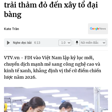
Chính trị
trải thảm đỏ đến xây tổ đại
Truyền hình
bàng
Văn hóa - Giải trí
Xã hội
Y tế
Đời sống
Kate Trần
Pháp luật
Công nghệ
Giáo dục
Nghe đọc bài
6:13
Y tế
VTV.vn - FDI vào Việt Nam lập kỷ lục mới,
Thế giới
chuyển dịch mạnh mẽ sang công nghệ cao và
Tin tức
kinh tế xanh, khẳng định vị thế cứ điểm chiến
Kinh tế
lược năm 2026.
Thế giới đó đây
Tài chính
Dữ liệu và đời sống
Câu chuyện quốc tế
Thị trường
Truyền hình
Góc doanh nghiệp