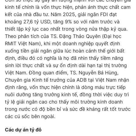
kinh tế chính là vốn thực hiện, phản ánh thực chất cam
Photo
Infographic
kết của nhà đầu tư. Năm 2025, giải ngân FDI đạt
khoảng 27,6 tỷ USD, tăng 9% so với năm trước và
Video
Shorts video
thiết lập kỷ lục cao nhất trong vòng nửa thập kỷ qua.
Theo phân tích của TS. Đặng Thảo Quyên (Đại học
RMIT Việt Nam), khi một doanh nghiệp quyết định
VTV Money
VTV Thể thao
xuống tiền giải ngân giữa lúc hoàn cảnh thế giới bất
định, điều đó có nghĩa là họ đã nhìn thấy tiềm năng
VTV Sức khoẻ
Bất động sản
sinh lời thực chất và sự ổn định dài hạn tại thị trường
Việt Nam. Đồng quan điểm, TS. Nguyễn Bá Hùng,
Chuyên gia Kinh tế trưởng của ADB tại Việt Nam nhận
Thị trường 24h
Tấm lòng Việt
định rằng, vốn thực hiện chính là dòng máu trực tiếp
nuôi dưỡng tăng trưởng kinh tế, đồng thời việc duy trì
VTV4
Vươn mình bằng AI
tỷ lệ giải ngân cao cho thấy môi trường kinh doanh
trong nước có độ bền bỉ và sức đề kháng rất tốt trước
VTV9
VTV8
các cú sốc bên ngoài.
Các dự án tỷ đô
Liên hệ tòa soạn
English