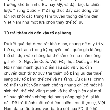
trường khó tính như EU hay Mỹ, và đặc biệt là chiến
lược "Trung Quốc + 1" đang thúc đẩy các dòng vốn
lớn rời khỏi các trung tâm truyền thống để tìm đến
Việt Nam như một lựa chọn thay thế tối ưu.
Từ trải thảm đỏ đến xây tổ đại bàng
Dù kết quả đạt được rất khả quan, nhưng để duy trì vị
thế cạnh tranh trong kỷ nguyên mới, quốc gia không
thể chỉ dựa vào những lợi thế sẵn có như nhân công
giá rẻ. TS. Nguyễn Quốc Việt (Đại học Quốc gia Hà
Nội) nhấn mạnh quan điểm sâu sắc về việc cần
chuyển dịch từ tư duy trải thảm đỏ bằng ưu đãi thuế
sang xây tổ bằng thể chế và hạ tầng. Ưu đãi tài chính
có thể thu hút vốn nhanh chóng nhưng chỉ có một hệ
sinh thái thể chế vững mạnh và hạ tầng hiện đại mới
đủ sức giữ chân những đại bàng công nghệ ở lại lâu
dài. Để trở thành một cứ điểm chiến lược thực sự, Việt
Nam đang tập trung vào ba trụ cột của FDI thế hệ