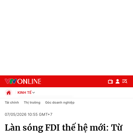
KINH TẾ
Chính trị
Tài chính
Thị trường
Góc doanh nghiệp
Xã hội
07/05/2026 10:55 GMT+7
Pháp luật
Chuyên mục
Kinh tế
Làn sóng FDI thế hệ mới: Từ
Thể thao