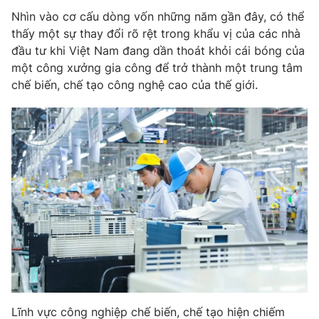
Nhìn vào cơ cấu dòng vốn những năm gần đây, có thể
thấy một sự thay đổi rõ rệt trong khẩu vị của các nhà
đầu tư khi Việt Nam đang dần thoát khỏi cái bóng của
một công xưởng gia công để trở thành một trung tâm
THỜI BÁO VTV
chế biến, chế tạo công nghệ cao của thế giới.
Theo dõi báo trên
Cơ quan chủ quản:
Đài Truyền hình Việt Nam
Cơ quan báo chí:
Thời báo VTV
Giấy phép hoạt động báo in và báo điện tử số 483/GP-BTTTT
cấp ngày 29/12/2023
Tổng Biên tập:
Vũ Thanh Thủy
Phó Tổng Biên tập:
Nguyễn Thị Mỹ Hạnh, Phạm Quốc Thắng,
Nguyễn Trọng Ninh
Tổng đài VTV:
024.38 355 931 - 024.38 355 932
Ðiện thoại Thời báo VTV:
024.66 897 897
Lĩnh vực công nghiệp chế biến, chế tạo hiện chiếm