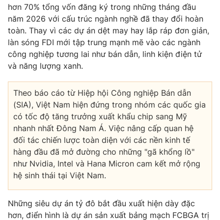
Email:
toasoan@vtv.vn
hơn 70% tổng vốn đăng ký trong những tháng đầu
Liên hệ quảng cáo:
024-7300.7108
năm 2026 với cấu trúc ngành nghề đã thay đổi hoàn
toàn. Thay vì các dự án dệt may hay lắp ráp đơn giản,
làn sóng FDI mới tập trung mạnh mẽ vào các ngành
công nghiệp tương lai như bán dẫn, linh kiện điện tử
và năng lượng xanh.
Theo báo cáo từ
Hiệp hội Công nghiệp Bán dẫn
(SIA)
, Việt Nam hiện đứng trong nhóm các quốc gia
có tốc độ tăng trưởng xuất khẩu chip sang Mỹ
nhanh nhất Đông Nam Á. Việc nâng cấp quan hệ
đối tác chiến lược toàn diện với các nền kinh tế
hàng đầu đã mở đường cho những "gã khổng lồ"
® Cấm sao chép dưới mọi hình thức nếu không có sự chấp
như Nvidia, Intel và Hana Micron cam kết mở rộng
thuận bằng văn bản. Ghi rõ nguồn VTV.vn khi phát hành lại
thông tin từ website này.
hệ sinh thái tại Việt Nam.
Những siêu dự án tỷ đô bắt đầu xuất hiện dày đặc
hơn, điển hình là dự án sản xuất bảng mạch FCBGA trị