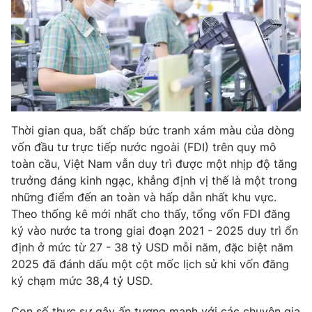
Phim VTV
Giải trí
Hậu trường
Điện ảnh
Đời sống
Nhân vật
Âm nhạc
Du lịch
Khán giả
Giáo dục
Sao
Làm đẹp
Giải sao mai
Tuyển sinh
Thời gian qua, bất chấp bức tranh xám màu của dòng
Công nghệ
Chất lượng cuộc sống
vốn đầu tư trực tiếp nước ngoài (FDI) trên quy mô
Học trực tuyến
toàn cầu, Việt Nam vẫn duy trì được một nhịp độ tăng
Hitech Công nghệ tương lai
Giao lưu trực tuyến
trưởng đáng kinh ngạc, khẳng định vị thế là một trong
Sản phẩm
những điểm đến an toàn và hấp dẫn nhất khu vực.
Theo thống kê mới nhất cho thấy, tổng vốn FDI đăng
Lịch phát sóng
Thị trường
ký vào nước ta trong giai đoạn 2021 - 2025 duy trì ổn
định ở mức từ 27 - 38 tỷ USD mỗi năm, đặc biệt năm
Tư vấn
2025 đã đánh dấu một cột mốc lịch sử khi vốn đăng
Chuyên mục khác
ký chạm mức 38,4 tỷ USD.
Emagazine
Podcast
Con số thực sự gây ấn tượng mạnh với các chuyên gia