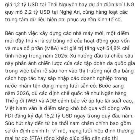
giá 1,2 tỷ USD tại Thái Nguyên hay dự án điện khí LNG
quy mô 2,2 tỷ USD tại Nghệ An, cùng hàng loạt các
trung tâm dữ liệu hiện đại phục vụ nền kinh tế số.
Bên cạnh việc xây dựng các nhà máy mới, một điểm
mới đầy thú vị là sự bùng nổ của hoạt động góp vốn
và mua cổ phần (M&A) với giá trị tăng vọt 54,8% chỉ
tính riêng trong năm 2025. Xu hướng đầu tư chiều sâu
này phản ánh chiến lược của các tập đoàn đa quốc gia
trong việc bám rễ sâu hơn vào thị trường nội địa bằng
cách hợp tác hay sáp nhập các doanh nghiệp trong
nước nhằm tận dụng mạng lưới sẵn có. Bước sang
năm 2026, dù các định chế quốc tế như Ngân hàng
Thế giới (WB) và ADB cảnh báo về áp lực lãi suất cao,
Việt Nam vẫn là điểm sáng khó bỏ qua với dòng vốn
FDI đăng ký đạt 15,2 tỷ USD ngay trong quý đầu năm.
Sức hút này đến từ ba thỏi nam châm chính bao gồm
sự ổn định chính trị vĩ mô, mạng lưới hiệp định thương
mại tự do (FTA) rộng khắp giúp tiếp cận các thị