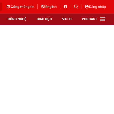
Cổng thông tin
English
Đăng nhập
CÔNG NGHỆ
GIÁO DỤC
VIDEO
PODCAST
VTV Money
VTV Thể thao
VTV Sức khoẻ
Bất động sản
Thị trường 24h
Tấm lòng Việt
Vươn mình bằng AI
VTV4
VTV8
VTV9
Lịch phát sóng
Giao lưu trực tuyến
Sự kiện