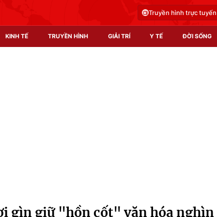
Truyền hình trực tuyến
KINH TẾ
TRUYỀN HÌNH
GIẢI TRÍ
Y TẾ
ĐỜI SỐNG
Pháp luật
Y tế
Truyền hình
Multimedia
Phim VTV
Video
Hậu trường
Shorts video
Nhân vật
Podcast
Khán giả
EMagazine
Giải sao mai
Photo
ơi gìn giữ "hồn cốt" văn hóa nghìn
Infographic