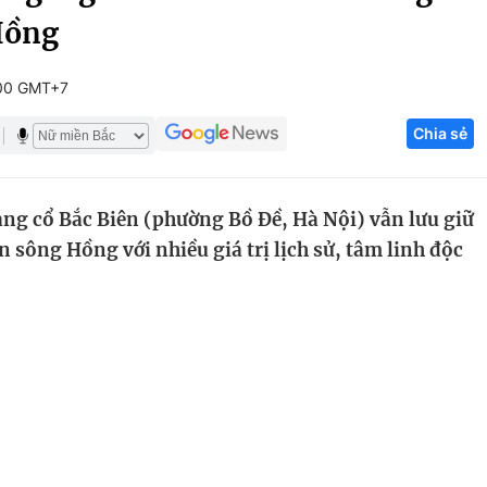
Hồng
Góc ảnh
00 GMT+7
Giáo dục
Công nghệ
Chia sẻ
Tuyển sinh
Hitech Công ng
Học trực tuyến
Sản phẩm
làng cổ Bắc Biên (phường Bồ Đề, Hà Nội) vẫn lưu giữ
g
Thị trường
n sông Hồng với nhiều giá trị lịch sử, tâm linh độc
Tư vấn