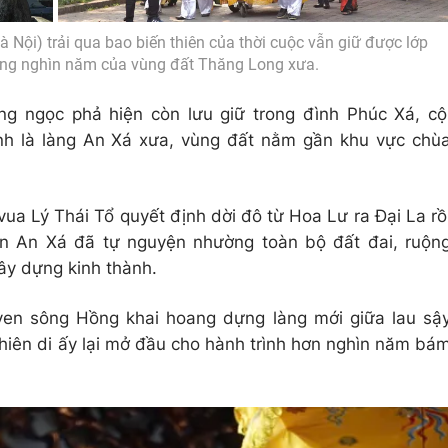
 Nội) trải qua bao biến thiên của thời cuộc vẫn giữ được lớp
hàng nghìn năm của vùng đất Thăng Long xưa.
g ngọc phả hiện còn lưu giữ trong đình Phúc Xá, cộ
nh là làng An Xá xưa, vùng đất nằm gần khu vực chù
ua Lý Thái Tổ quyết định dời đô từ Hoa Lư ra Đại La rồ
ân An Xá đã tự nguyện nhường toàn bộ đất đai, ruộn
ây dựng kinh thành.
ven sông Hồng khai hoang dựng làng mới giữa lau sậ
 thiên di ấy lại mở đầu cho hành trình hơn nghìn năm bá