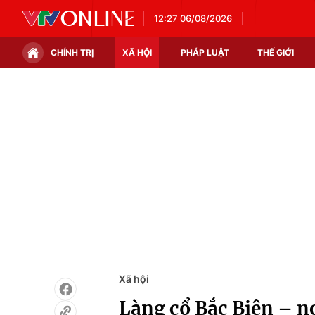
12:27 06/08/2026
CHÍNH TRỊ
XÃ HỘI
PHÁP LUẬT
THẾ GIỚI
Chính trị
Xã hội
Thế giới
Kinh tế
Tin tức
Tài chính
Thế giới đó đây
Thị trường
Câu chuyện quốc tế
Góc doanh nghiệp
Dữ liệu và đời sống
Xã hội
Làng cổ Bắc Biên – n