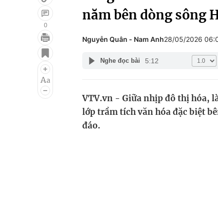
năm bên dòng sông 
0
Nguyễn Quân - Nam Anh
28/05/2026 06:
Giải trí
Đời sống
5:12
Nghe đọc bài
Điện ảnh
Du lịch
Âm nhạc
Làm đẹp
VTV.vn - Giữa nhịp đô thị hóa, 
Sao
Chất lượng cuộc sốn
lớp trầm tích văn hóa đặc biệt bê
đáo.