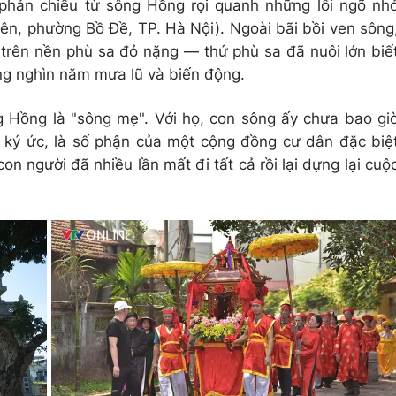
phản chiếu từ sông Hồng rọi quanh những lối ngõ nh
ên, phường Bồ Đề, TP. Hà Nội). Ngoài bãi bồi ven sông
 trên nền phù sa đỏ nặng — thứ phù sa đã nuôi lớn biế
ng nghìn năm mưa lũ và biến động.
 Hồng là "sông mẹ". Với họ, con sông ấy chưa bao gi
là ký ức, là số phận của một cộng đồng cư dân đặc biệ
 người đã nhiều lần mất đi tất cả rồi lại dựng lại cuộ