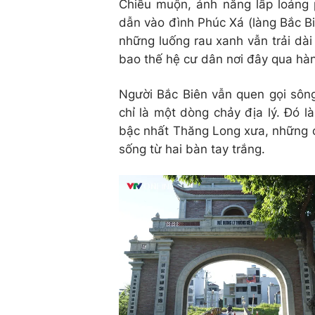
Chiều muộn, ánh nắng lấp loáng 
dẫn vào đình Phúc Xá (làng Bắc Bi
những luống rau xanh vẫn trải dài
bao thế hệ cư dân nơi đây qua hà
Người Bắc Biên vẫn quen gọi sông
chỉ là một dòng chảy địa lý. Đó 
bậc nhất Thăng Long xưa, những con
sống từ hai bàn tay trắng.