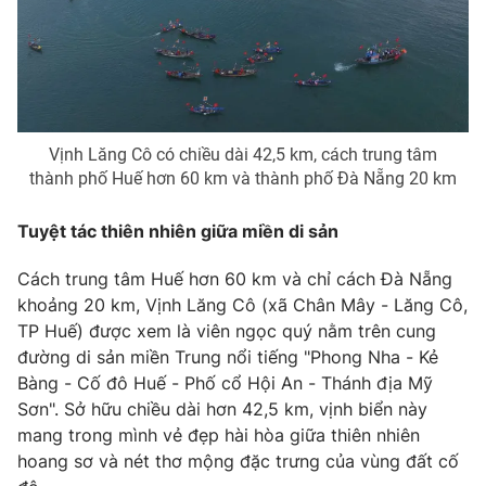
Phim VTV
Giải trí
Hậu trường
Điện ảnh
Đời sống
Nhân vật
Âm nhạc
Du lịch
Khán giả
Giáo dục
Vịnh Lăng Cô có chiều dài 42,5 km, cách trung tâm
Sao
Làm đẹp
thành phố Huế hơn 60 km và thành phố Đà Nẵng 20 km
Giải sao mai
Tuyển sinh
Công nghệ
Chất lượng cuộc sống
Tuyệt tác thiên nhiên giữa miền di sản
Học trực tuyến
Hitech Công nghệ tương lai
Giao lưu trực tuyến
Cách trung tâm Huế hơn 60 km và chỉ cách Đà Nẵng
Sản phẩm
khoảng 20 km, Vịnh Lăng Cô (xã Chân Mây - Lăng Cô,
TP Huế) được xem là viên ngọc quý nằm trên cung
Lịch phát sóng
Thị trường
đường di sản miền Trung nổi tiếng "Phong Nha - Kẻ
Bàng - Cố đô Huế - Phố cổ Hội An - Thánh địa Mỹ
Tư vấn
Sơn". Sở hữu chiều dài hơn 42,5 km, vịnh biển này
Chuyên mục khác
mang trong mình vẻ đẹp hài hòa giữa thiên nhiên
Emagazine
Podcast
hoang sơ và nét thơ mộng đặc trưng của vùng đất cố