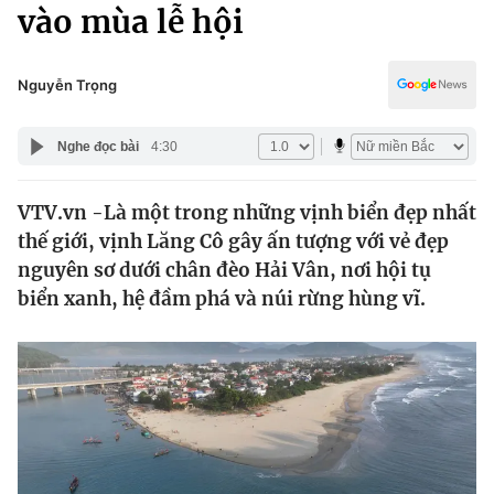
Chính trị
vào mùa lễ hội
Truyền hình
Văn hóa - Giải trí
Xã hội
Y tế
Nguyễn Trọng
Đời sống
Pháp luật
Công nghệ
Nghe đọc bài
4:30
Giáo dục
Y tế
VTV.vn -Là một trong những vịnh biển đẹp nhất
thế giới, vịnh Lăng Cô gây ấn tượng với vẻ đẹp
Thế giới
nguyên sơ dưới chân đèo Hải Vân, nơi hội tụ
biển xanh, hệ đầm phá và núi rừng hùng vĩ.
Tin tức
Kinh tế
Thế giới đó đây
Tài chính
Dữ liệu và đời sống
Câu chuyện quốc tế
Thị trường
Truyền hình
Góc doanh nghiệp