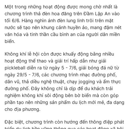
Một trong những hoạt động được mong chờ nhất là
chương trình thả đèn hoa đăng trên Đầm Lập An vào
tối 6/6. Hàng nghìn ánh đèn lung linh trôi trên mặt
nước sẽ tạo nên khung cảnh huyền ảo, mang đậm nét
văn hóa và tinh thần cầu bình an của người dân miền
biển.
Không khí lễ hội còn được khuấy động bằng nhiều
hoạt động thể thao và giải trí hấp dẫn như giải
pickleball diễn ra từ ngày 5 - 7/6, giải bóng đá nữ từ
ngày 29/5 - 7/6, các chương trình nhạc đường phố,
dân vũ, thả diều nghệ thuật, chạy jogging và ẩm thực
đường phố. Đây không chỉ là dịp để du khách trải
nghiệm không khí sôi động bên bờ biển mà còn góp
phần tạo nên những sản phẩm du lịch mới mẻ, đa dạng
cho địa phương.
Đặc biệt, chương trình còn hướng đến thông điệp phát
triển du lịch bền vững thông qua các hoạt động xã hội