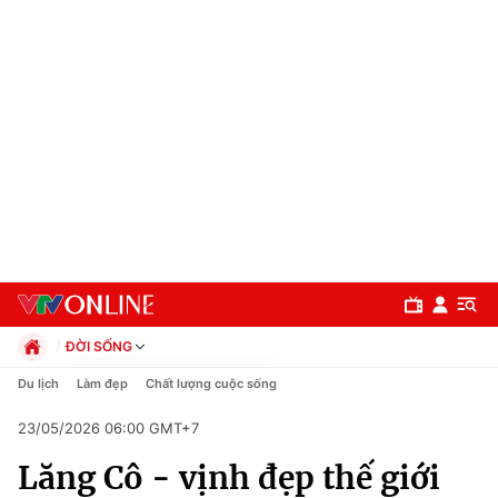
ĐỜI SỐNG
Chính trị
Du lịch
Làm đẹp
Chất lượng cuộc sống
Xã hội
23/05/2026 06:00 GMT+7
Pháp luật
Chuyên mục
Kinh tế
Lăng Cô - vịnh đẹp thế giới
Thể thao