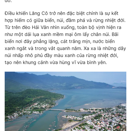
đô.
Photo
Infographic
Điều khiến Lăng Cô trở nên đặc biệt chính là sự kết
hợp hiếm có giữa biển, núi, đầm phá và rừng nhiệt đới.
Video
Shorts video
Từ trên đèo Hải Vân nhìn xuống, toàn bộ vịnh hiện ra
như một dải lụa xanh mềm mại ôm lấy chân núi. Bãi
biển nơi đây phẳng lặng, cát trắng mịn, nước biển
VTV Money
VTV Thể thao
xanh ngắt và trong vắt quanh năm. Xa xa là những dãy
núi nhấp nhô phủ đầy màu xanh của rừng nhiệt đới,
VTV Sức khoẻ
Bất động sản
tạo nên khung cảnh vừa hùng vĩ vừa bình yên.
Thị trường 24h
Tấm lòng Việt
VTV4
Vươn mình bằng AI
VTV9
VTV8
Liên hệ tòa soạn
English