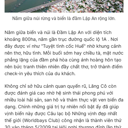
Nằm giữa núi rừng và biển là đầm Lập An rộng lớn.
THỜI BÁO VTV
Nằm giữa biển và núi là Đầm Lập An với diện tích
khoảng 800ha, nằm gần trục đường quốc lộ 1A . Nơi
Theo dõi báo trên
đây được ví như "Tuyệt tình cốc Huế" nhờ khung cảnh
nên thơ, hữu tình. Mỗi buổi sớm hay chiều tà, mặt nước
phẳng lặng của đầm phá hòa cùng ánh hoàng hôn tạo
Cơ quan chủ quản:
Đài Truyền hình Việt Nam
nên bức tranh thiên nhiên đầy chất thơ, trở thành điểm
Cơ quan báo chí:
Thời báo VTV
check-in yêu thích của du khách.
Giấy phép hoạt động báo in và báo điện tử số 483/GP-BTTTT
cấp ngày 29/12/2023
Không chỉ sở hữu cảnh quan quyến rũ, Lăng Cô còn
Tổng Biên tập:
Vũ Thanh Thủy
được đánh giá cao nhờ hệ sinh thái phong phú với
Phó Tổng Biên tập:
Nguyễn Thị Mỹ Hạnh, Phạm Quốc Thắng,
nhiều loài hải sản, san hô và thảm thực vật ven biển đa
Nguyễn Trọng Ninh
dạng. Chính những giá trị tự nhiên nổi bật ấy đã giúp
Tổng đài VTV:
024.38 355 931 - 024.38 355 932
vịnh biển này được Câu lạc bộ Những vịnh đẹp nhất
thế giới (Worldbays Club) công nhận là thành viên thứ
Ðiện thoại Thời báo VTV:
024.66 897 897
30 vào tháng 5/2009 tại Hội nghị thượng đỉnh lần thứ