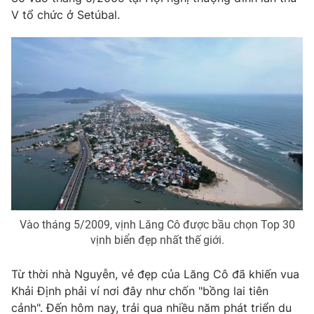
Email:
toasoan@vtv.vn
V tổ chức ở Setúbal.
Liên hệ quảng cáo:
024-7300.7108
® Cấm sao chép dưới mọi hình thức nếu không có sự chấp
Vào tháng 5/2009, vịnh Lăng Cô được bầu chọn Top 30
thuận bằng văn bản. Ghi rõ nguồn VTV.vn khi phát hành lại
vịnh biển đẹp nhất thế giới.
thông tin từ website này.
Từ thời nhà Nguyễn, vẻ đẹp của Lăng Cô đã khiến vua
Khải Định phải ví nơi đây như chốn "bồng lai tiên
cảnh". Đến hôm nay, trải qua nhiều năm phát triển du