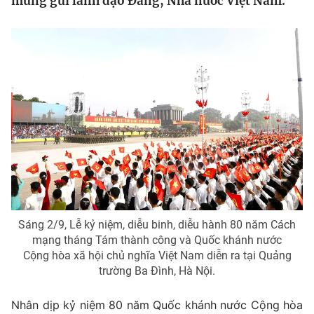
mừng gửi lãnh đạo Đảng, Nhà nước Việt Nam.
Tin tức
Kinh tế
Thế giới đó đây
Tài chính
Dữ liệu và đời sống
Câu chuyện quốc tế
Thị trường
Truyền hình
Góc doanh nghiệp
Phim VTV
Giải trí
Hậu trường
Điện ảnh
Đời sống
Nhân vật
Âm nhạc
Du lịch
Khán giả
Sáng 2/9, Lễ kỷ niệm, diễu binh, diễu hành 80 năm Cách
Giáo dục
Sao
mạng tháng Tám thành công và Quốc khánh nước
Làm đẹp
Giải sao mai
Cộng hòa xã hội chủ nghĩa Việt Nam diễn ra tại Quảng
Tuyển sinh
trường Ba Đình, Hà Nội.
Công nghệ
Chất lượng cuộc sống
Học trực tuyến
Hitech Công nghệ tương lai
Nhân dịp kỷ niệm 80 năm Quốc khánh nước Cộng hòa