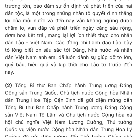
trường tồn, bảo đảm sự ổn định và phát triển của hai
dân tộc, là một trong những nhân tố quyết định thắng
® Cấm sao chép dưới mọi hình thức nếu không có sự chấp
lợi của mỗi nước và đến nay vẫn không ngừng được
thuận bằng văn bản. Ghi rõ nguồn VTV.vn khi phát hành lại
chăm lo, vun đắp và phát triển ngày càng sâu rộng,
thông tin từ website này.
đơm hoa kết trái, mang lại lợi ích thiết thực cho nhân
dân Lào - Việt Nam. Các đồng chí Lãnh đạo Lào bày
tỏ lòng biết ơn sâu sắc tới Đảng, Nhà nước và nhân
dân Việt Nam anh em, đã luôn dành sự giúp đỡ to lớn,
quý báu, hiệu quả và kịp thời cho Lào từ trước đến
nay.
(2)
Tổng Bí thư Ban Chấp hành Trung ương Đảng
Cộng sản Trung Quốc, Chủ tịch nước Cộng hòa Nhân
dân Trung Hoa Tập Cận Bình đã gửi điện mừng đến
Tổng Bí thư Ban Chấp hành Trung ương Đảng Cộng
sản Việt Nam Tô Lâm và Chủ tịch nước Cộng hòa xã
hội chủ nghĩa Việt Nam Lương Cường, Thủ tướng
Quốc vụ viện nước Cộng hòa Nhân dân Trung Hoa Lý
Cường đã gửi điện mừng đến Thủ tướng Chính phủ