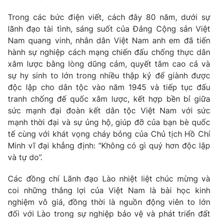
Thị trường 24h
Tấm lòng Việt
Trong các bức điện viết, cách đây 80 năm, dưới sự
lãnh đạo tài tình, sáng suốt của Đảng Cộng sản Việt
VTV4
Vươn mình bằng AI
Nam quang vinh, nhân dân Việt Nam anh em đã tiến
hành sự nghiệp cách mạng chiến đấu chống thực dân
VTV9
VTV8
xâm lược bằng lòng dũng cảm, quyết tâm cao cả và
sự hy sinh to lớn trong nhiều thập kỷ để giành được
độc lập cho dân tộc vào năm 1945 và tiếp tục đấu
Liên hệ tòa soạn
English
tranh chống đế quốc xâm lược, kết hợp bền bỉ giữa
sức mạnh đại đoàn kết dân tộc Việt Nam với sức
mạnh thời đại và sự ủng hộ, giúp đỡ của bạn bè quốc
tế cùng với khát vọng cháy bỏng của Chủ tịch Hồ Chí
THỜI BÁO VTV
Minh vĩ đại khẳng định: “Không có gì quý hơn độc lập
và tự do”.
Theo dõi báo trên
Các đồng chí Lãnh đạo Lào nhiệt liệt chúc mừng và
coi những thắng lợi của Việt Nam là bài học kinh
Cơ quan chủ quản:
Đài Truyền hình Việt Nam
nghiệm vô giá, đồng thời là nguồn động viên to lớn
Cơ quan báo chí:
Thời báo VTV
đối với Lào trong sự nghiệp bảo vệ và phát triển đất