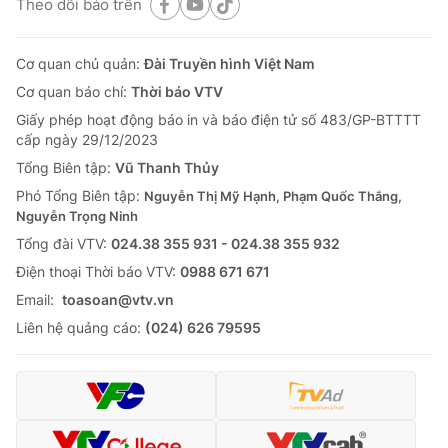
Theo dõi báo trên
Cơ quan chủ quản:
Đài Truyền hình Việt Nam
Cơ quan báo chí:
Thời báo VTV
Giấy phép hoạt động báo in và báo điện tử số 483/GP-BTTTT
cấp ngày 29/12/2023
Tổng Biên tập:
Vũ Thanh Thủy
Phó Tổng Biên tập:
Nguyễn Thị Mỹ Hạnh, Phạm Quốc Thắng,
Nguyễn Trọng Ninh
Tổng đài VTV:
024.38 355 931 - 024.38 355 932
Ðiện thoại Thời báo VTV:
0988 671 671
Email:
toasoan@vtv.vn
Liên hệ quảng cáo:
(024) 626 79595