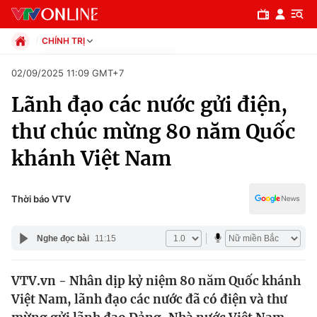
CHÍNH TRỊ
Chính trị
02/09/2025 11:09 GMT+7
Xã hội
Lãnh đạo các nước gửi điện,
Pháp luật
Chuyên mục
Kinh tế
thư chúc mừng 80 năm Quốc
Thể thao
Chính trị
khánh Việt Nam
Truyền hình
Văn hóa - Giải trí
Xã hội
Y tế
Thời báo VTV
Đời sống
Pháp luật
Công nghệ
Nghe đọc bài
11:15
Giáo dục
Y tế
VTV.vn - Nhân dịp kỷ niệm 80 năm Quốc khánh
Việt Nam, lãnh đạo các nước đã có điện và thư
Thế giới