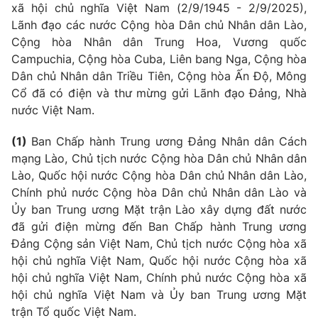
Giao lưu trực tuyến
xã hội chủ nghĩa Việt Nam (2/9/1945 - 2/9/2025),
Sản phẩm
Lãnh đạo các nước Cộng hòa Dân chủ Nhân dân Lào,
Lịch phát sóng
Cộng hòa Nhân dân Trung Hoa, Vương quốc
Thị trường
Campuchia, Cộng hòa Cuba, Liên bang Nga, Cộng hòa
Tư vấn
Dân chủ Nhân dân Triều Tiên, Cộng hòa Ấn Độ, Mông
Cổ đã có điện và thư mừng gửi Lãnh đạo Đảng, Nhà
Chuyên mục khác
nước Việt Nam.
Emagazine
Podcast
(1)
Ban Chấp hành Trung ương Đảng Nhân dân Cách
mạng Lào, Chủ tịch nước Cộng hòa Dân chủ Nhân dân
Photo
Infographic
Lào, Quốc hội nước Cộng hòa Dân chủ Nhân dân Lào,
Chính phủ nước Cộng hòa Dân chủ Nhân dân Lào và
Video
Shorts video
Ủy ban Trung ương Mặt trận Lào xây dựng đất nước
đã gửi điện mừng đến Ban Chấp hành Trung ương
VTV Money
VTV Thể thao
Đảng Cộng sản Việt Nam, Chủ tịch nước Cộng hòa xã
hội chủ nghĩa Việt Nam, Quốc hội nước Cộng hòa xã
hội chủ nghĩa Việt Nam, Chính phủ nước Cộng hòa xã
VTV Sức khoẻ
Bất động sản
hội chủ nghĩa Việt Nam và Ủy ban Trung ương Mặt
trận Tổ quốc Việt Nam.