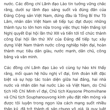
nước. Các đồng chí Lãnh đạo Lào tin tưởng vững chắc
Giấy phép hoạt động báo in và báo điện tử số 483/GP-BTTTT
cấp ngày 29/12/2023
rằng, dưới sự lãnh đạo sáng suốt và đúng đắn của
Đảng Cộng sản Việt Nam, đứng đầu là Tổng Bí thư Tô
Tổng Biên tập:
Vũ Thanh Thủy
Lâm, nhân dân Việt Nam sẽ tiếp tục đạt được những
Phó Tổng Biên tập:
Nguyễn Thị Mỹ Hạnh, Phạm Quốc Thắng,
thành tựu to lớn hơn nữa trong việc thực hiện thắng lợi
Nguyễn Trọng Ninh
Nghị quyết Đại hội lần thứ XIII và tiến tới tổ chức thành
Tổng đài VTV:
024.38 355 931 - 024.38 355 932
công Đại hội lần thứ XIV của Đảng để tiếp tục xây
Ðiện thoại Thời báo VTV:
024.66 897 897
dựng Việt Nam thành nước công nghiệp hiện đại, hoàn
Email:
toasoan@vtv.vn
thành mục tiêu dân giàu, nước mạnh, dân chủ, công
Liên hệ quảng cáo:
024-7300.7108
bằng và văn minh.
Các đồng chí Lãnh đạo Lào vô cùng tự hào khi thấy
rằng, mối quan hệ hữu nghị vĩ đại, tình đoàn kết đặc
biệt và sự hợp tác toàn diện giữa hai đảng, hai nhà
nước và nhân dân hai nước Lào và Việt Nam, do Chủ
tịch Hồ Chí Minh vĩ đại, Chủ tịch Kaysone Phomvihane
và Chủ tịch Souphanouvong kính yêu đặt nền móng và
được tôi luyện trong ngọn lửa cách mạng suốt nhiều
thập kỷ, đã trở thành di sản chung vô giá, là quy luật