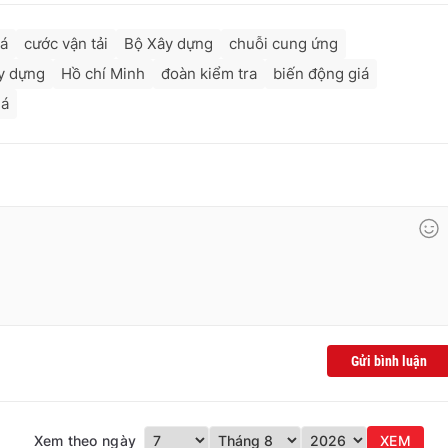
iá
cước vận tải
Bộ Xây dựng
chuỗi cung ứng
y dựng
Hồ chí Minh
đoàn kiểm tra
biến động giá
iá
Gửi bình luận
Xem theo ngày
XEM