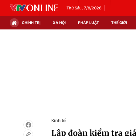
Thứ Sáu, 7/8/2026
CHÍNH TRỊ
XÃ HỘI
PHÁP LUẬT
THẾ GIỚI
Chính trị
Xã hội
Thế giới
Kinh tế
Tin tức
Tài chính
Thế giới đó đây
Thị trường
Câu chuyện quốc tế
Góc doanh nghiệp
Dữ liệu và đời sống
Kinh tế
Lập đoàn kiểm tra giá