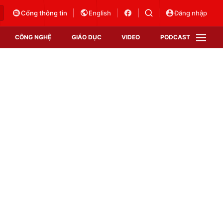
Cổng thông tin
English
Đăng nhập
CÔNG NGHỆ
GIÁO DỤC
VIDEO
PODCAST
VTV Money
VTV Thể thao
VTV Sức khoẻ
Bất động sản
Thị trường 24h
Tấm lòng Việt
Vươn mình bằng AI
VTV4
VTV8
VTV9
Lịch phát sóng
Giao lưu trực tuyến
Sự kiện