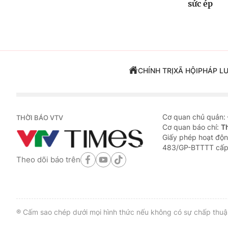
sức ép
CHÍNH TRỊ
XÃ HỘI
PHÁP L
Cơ quan chủ quản:
THỜI BÁO VTV
Cơ quan báo chí:
T
Giấy phép hoạt độn
483/GP-BTTTT cấp
Theo dõi báo trên
® Cấm sao chép dưới mọi hình thức nếu không có sự chấp thuận 