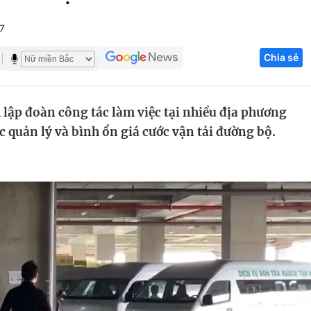
Góc ảnh
7
Chia sẻ
Giáo dục
Công nghệ
Tuyển sinh
Hitech Công ng
lập đoàn công tác làm việc tại nhiều địa phương
Học trực tuyến
Sản phẩm
 quản lý và bình ổn giá cước vận tải đường bộ.
g
Thị trường
Tư vấn