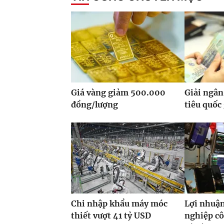
Giá vàng giảm 500.000
Giải ngân
đồng/lượng
tiêu quốc
Chi nhập khẩu máy móc
Lợi nhuận
thiết vượt 41 tỷ USD
nghiệp cô