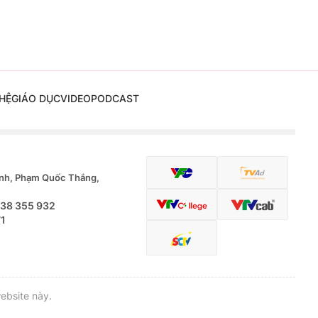
HỆ
GIÁO DỤC
VIDEO
PODCAST
nh, Phạm Quốc Thắng,
.38 355 932
71
ebsite này.