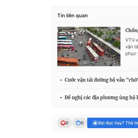
Tin liên quan
Chống
VTV.v
vận t
phục 
Cước vận tải đường bộ vẫn "chờ"
Đề nghị các địa phương ủng hộ 
0
0
Bài đọc hay? Thả t