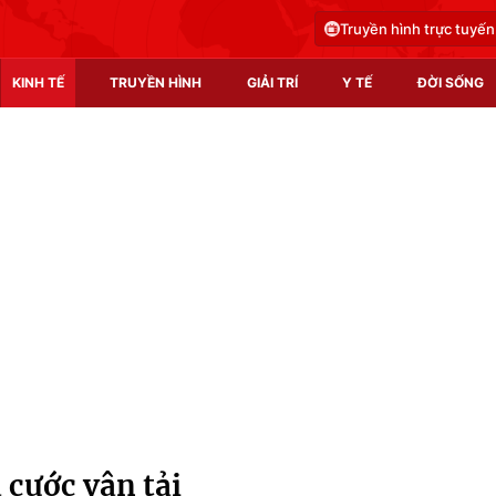
Truyền hình trực tuyến
KINH TẾ
TRUYỀN HÌNH
GIẢI TRÍ
Y TẾ
ĐỜI SỐNG
Pháp luật
Y tế
Truyền hình
Multimedia
Phim VTV
Video
Hậu trường
Shorts video
Nhân vật
Podcast
Khán giả
EMagazine
Giải sao mai
Photo
 cước vận tải
Infographic