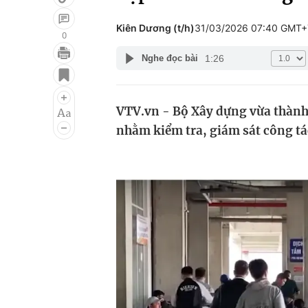
Kiên Dương (t/h)
31/03/2026 07:40 GMT+
0
1:26
Nghe đọc bài
Giải trí
Đời sống
Điện ảnh
Du lịch
VTV.vn - Bộ Xây dựng vừa thành 
Âm nhạc
Làm đẹp
nhằm kiểm tra, giám sát công tác
Sao
Chất lượng cuộc sốn