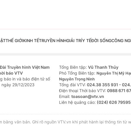
UẬT
THẾ GIỚI
KINH TẾ
TRUYỀN HÌNH
GIẢI TRÍ
Y TẾ
ĐỜI SỐNG
CÔNG NG
Đài Truyền hình Việt Nam
Tổng Biên tập:
Vũ Thanh Thủy
hời báo VTV
Phó Tổng Biên tập:
Nguyễn Thị Mỹ Hạ
g báo in và báo điện tử số
Nguyễn Trọng Ninh
 ngày 29/12/2023
Tổng đài VTV:
024.38 355 931 - 024
Ðiện thoại Thời báo VTV:
0988 671 6
Email:
toasoan@vtv.vn
Liên hệ quảng cáo:
(024) 626 79595
bằng văn bản. Ghi rõ nguồn VTV.vn khi phát hành lại thông tin từ w