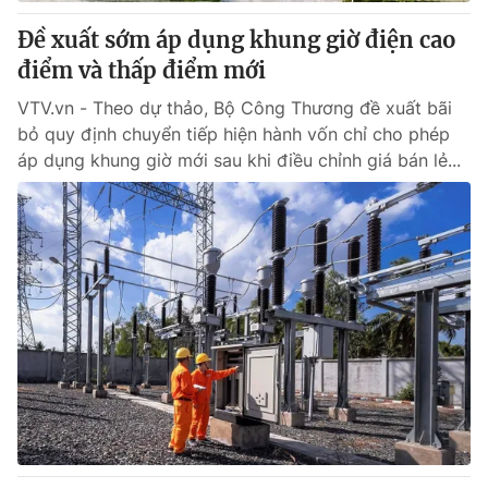
Đề xuất sớm áp dụng khung giờ điện cao
® Cấm sao chép dưới mọi hình thức nếu không có sự chấp
điểm và thấp điểm mới
thuận bằng văn bản. Ghi rõ nguồn VTV.vn khi phát hành lại
thông tin từ website này.
VTV.vn - Theo dự thảo, Bộ Công Thương đề xuất bãi
bỏ quy định chuyển tiếp hiện hành vốn chỉ cho phép
áp dụng khung giờ mới sau khi điều chỉnh giá bán lẻ...