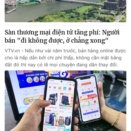
Thị trường 24h
Tấm lòng Việt
VTV4
Vươn mình bằng AI
Sàn thương mại điện tử tăng phí: Người
VTV9
VTV8
bán "đi không được, ở chẳng xong"
VTV.vn - Nếu như vài năm trước, bán hàng online được
Liên hệ tòa soạn
English
cho là hấp dẫn bởi chi phí thấp, không cần mặt bằng
đắt đỏ thì nay có lẽ mọi chuyện đang dần thay đổi.
THỜI BÁO VTV
Theo dõi báo trên
Cơ quan chủ quản:
Đài Truyền hình Việt Nam
Cơ quan báo chí:
Thời báo VTV