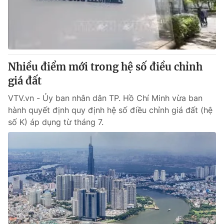
Giao lưu trực tuyến
Sản phẩm
Lịch phát sóng
Thị trường
Tư vấn
Nhiều điểm mới trong hệ số điều chỉnh
Chuyên mục khác
giá đất
Emagazine
Podcast
VTV.vn - Ủy ban nhân dân TP. Hồ Chí Minh vừa ban
hành quyết định quy định hệ số điều chỉnh giá đất (hệ
Photo
Infographic
số K) áp dụng từ tháng 7.
Video
Shorts video
VTV Money
VTV Thể thao
VTV Sức khoẻ
Bất động sản