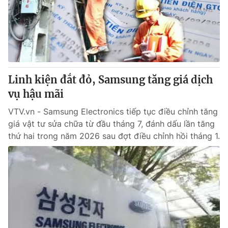
Tin tức
Kinh tế
Thế giới đó đây
Tài chính
Dữ liệu và đời sống
Câu chuyện quốc tế
Thị trường
Linh kiện đắt đỏ, Samsung tăng giá dịch
Truyền hình
Góc doanh nghiệp
vụ hậu mãi
Phim VTV
Giải trí
VTV.vn - Samsung Electronics tiếp tục điều chỉnh tăng
Hậu trường
giá vật tư sửa chữa từ đầu tháng 7, đánh dấu lần tăng
Điện ảnh
thứ hai trong năm 2026 sau đợt điều chỉnh hồi tháng 1.
Đời sống
Nhân vật
Âm nhạc
Du lịch
Khán giả
Giáo dục
Sao
Làm đẹp
Giải sao mai
Tuyển sinh
Công nghệ
Chất lượng cuộc sống
Học trực tuyến
Hitech Công nghệ tương lai