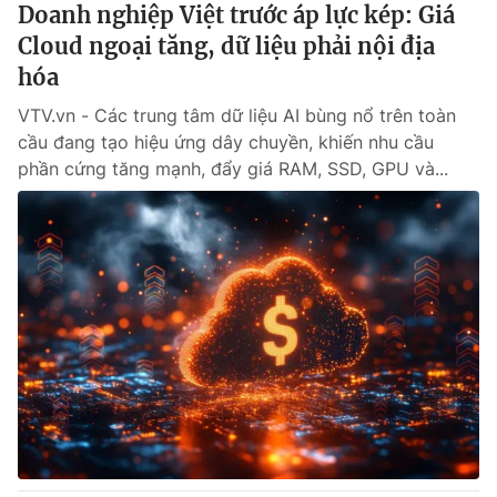
Doanh nghiệp Việt trước áp lực kép: Giá
Cloud ngoại tăng, dữ liệu phải nội địa
hóa
VTV.vn - Các trung tâm dữ liệu AI bùng nổ trên toàn
cầu đang tạo hiệu ứng dây chuyền, khiến nhu cầu
phần cứng tăng mạnh, đẩy giá RAM, SSD, GPU và...