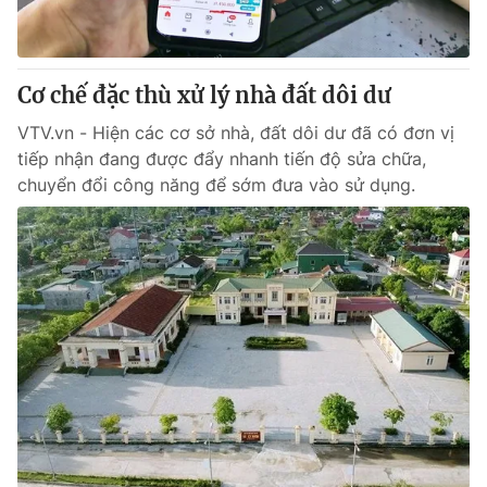
Giấy phép hoạt động báo in và báo điện tử số 483/GP-BTTTT
cấp ngày 29/12/2023
Tổng Biên tập:
Vũ Thanh Thủy
Cơ chế đặc thù xử lý nhà đất dôi dư
Phó Tổng Biên tập:
Nguyễn Thị Mỹ Hạnh, Phạm Quốc Thắng,
Nguyễn Trọng Ninh
VTV.vn - Hiện các cơ sở nhà, đất dôi dư đã có đơn vị
Tổng đài VTV:
024.38 355 931 - 024.38 355 932
tiếp nhận đang được đẩy nhanh tiến độ sửa chữa,
Ðiện thoại Thời báo VTV:
024.66 897 897
chuyển đổi công năng để sớm đưa vào sử dụng.
Email:
toasoan@vtv.vn
Liên hệ quảng cáo:
024-7300.7108