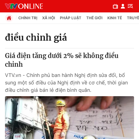
CHÍNH TRỊ
XÃ HỘI
PHÁP LUẬT
THẾ GIỚI
KINH TẾ
TRUYỀ
điều chỉnh giá
Chuyên mục
Giá điện tăng dưới 2% sẽ không điều
Chính trị
chỉnh
VTV.vn - Chính phủ ban hành Nghị định sửa đổi, bổ
Xã hội
sung một số điều của Nghị định về cơ chế, thời gian
điều chỉnh giá bán lẻ điện bình quân.
Pháp luật
Y tế
Thế giới