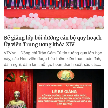
Tin tức
Kinh tế
Thế giới đó đây
Tài chính
Dữ liệu và đời sống
Câu chuyện quốc tế
Thị trường
Bế giảng lớp bồi dưỡng cán bộ quy hoạch
Truyền hình
Góc doanh nghiệp
Ủy viên Trung ương khóa XIV
Phim VTV
Giải trí
VTV.vn - Đồng chí Trần Cẩm Tú tin tưởng qua lớp học
Hậu trường
này, các Học viên được tiếp thêm kiến thức, bản lĩnh,
Điện ảnh
dám nghĩ, dám làm, nỗ lực hoàn thành xuất sắc các...
Đời sống
Nhân vật
Âm nhạc
Du lịch
Khán giả
Giáo dục
Sao
Làm đẹp
Giải sao mai
Tuyển sinh
Công nghệ
Chất lượng cuộc sống
Học trực tuyến
Hitech Công nghệ tương lai