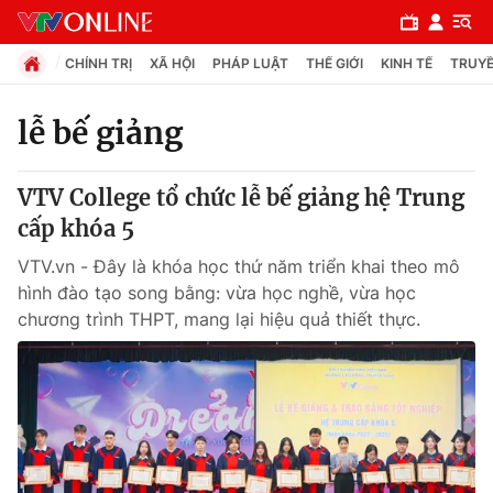
CHÍNH TRỊ
XÃ HỘI
PHÁP LUẬT
THẾ GIỚI
KINH TẾ
TRUYỀ
lễ bế giảng
Chuyên mục
VTV College tổ chức lễ bế giảng hệ Trung
Chính trị
cấp khóa 5
VTV.vn - Đây là khóa học thứ năm triển khai theo mô
Xã hội
hình đào tạo song bằng: vừa học nghề, vừa học
chương trình THPT, mang lại hiệu quả thiết thực.
Pháp luật
Y tế
Thế giới