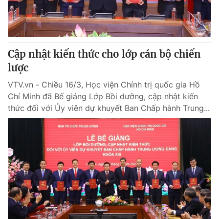
Thị trường 24h
Tấm lòng Việt
VTV4
Vươn mình bằng AI
Cập nhật kiến thức cho lớp cán bộ chiến
VTV9
VTV8
lược
VTV.vn - Chiều 16/3, Học viện Chính trị quốc gia Hồ
Liên hệ tòa soạn
English
Chí Minh đã Bế giảng Lớp Bồi dưỡng, cập nhật kiến
thức đối với Ủy viên dự khuyết Ban Chấp hành Trung...
THỜI BÁO VTV
Theo dõi báo trên
Cơ quan chủ quản:
Đài Truyền hình Việt Nam
Cơ quan báo chí:
Thời báo VTV