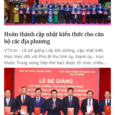
Giao lưu trực tuyến
Sản phẩm
Lịch phát sóng
Thị trường
Tư vấn
Hoàn thành cập nhật kiến thức cho cán
Chuyên mục khác
bộ các địa phương
Emagazine
Podcast
VTV.vn - Lễ bế giảng Lớp bồi dưỡng, cập nhật kiến
thức thức đối với Phó Bí thư tỉnh ủy, thành ủy... trực
Photo
Infographic
thuộc Trung ương (lớp thứ hai) được tổ chức chiều...
Video
Shorts video
VTV Money
VTV Thể thao
VTV Sức khoẻ
Bất động sản