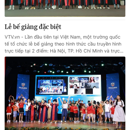
® Cấm sao chép dưới mọi hình thức nếu không có sự chấp
thuận bằng văn bản. Ghi rõ nguồn VTV.vn khi phát hành lại
Lễ bế giảng đặc biệt
thông tin từ website này.
VTV.vn - Lần đầu tiên tại Việt Nam, một trường quốc
tế tổ chức lễ bế giảng theo hình thức cầu truyền hình
trực tiếp tại 2 điểm: Hà Nội, TP. Hồ Chí Minh và trực...