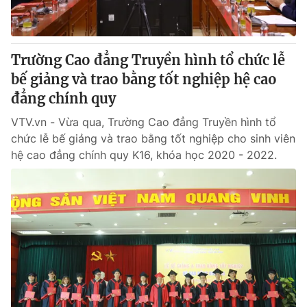
Giấy phép hoạt động báo in và báo điện tử số 483/GP-BTTTT
cấp ngày 29/12/2023
Tổng Biên tập:
Vũ Thanh Thủy
Trường Cao đẳng Truyền hình tổ chức lễ
Phó Tổng Biên tập:
Nguyễn Thị Mỹ Hạnh, Phạm Quốc Thắng,
bế giảng và trao bằng tốt nghiệp hệ cao
Nguyễn Trọng Ninh
Tổng đài VTV:
đẳng chính quy
024.38 355 931 - 024.38 355 932
Ðiện thoại Thời báo VTV:
024.66 897 897
VTV.vn - Vừa qua, Trường Cao đẳng Truyền hình tổ
Email:
toasoan@vtv.vn
chức lễ bế giảng và trao bằng tốt nghiệp cho sinh viên
Liên hệ quảng cáo:
024-7300.7108
hệ cao đẳng chính quy K16, khóa học 2020 - 2022.