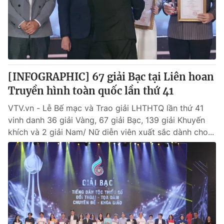
[INFOGRAPHIC] 67 giải Bạc tại Liên hoan
Truyền hình toàn quốc lần thứ 41
VTV.vn - Lễ Bế mạc và Trao giải LHTHTQ lần thứ 41
vinh danh 36 giải Vàng, 67 giải Bạc, 139 giải Khuyến
khích và 2 giải Nam/ Nữ diễn viên xuất sắc dành cho...