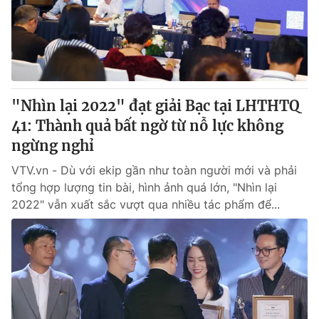
® Cấm sao chép dưới mọi hình thức nếu không có sự chấp
thuận bằng văn bản. Ghi rõ nguồn VTV.vn khi phát hành lại
thông tin từ website này.
"Nhìn lại 2022" đạt giải Bạc tại LHTHTQ
41: Thành quả bất ngờ từ nỗ lực không
ngừng nghỉ
VTV.vn - Dù với ekip gần như toàn người mới và phải
tổng hợp lượng tin bài, hình ảnh quá lớn, "Nhìn lại
2022" vẫn xuất sắc vượt qua nhiều tác phẩm để...