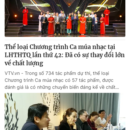
Giao lưu trực tuyến
Sản phẩm
Lịch phát sóng
Thị trường
Tư vấn
Chuyên mục khác
Thể loại Chương trình Ca múa nhạc tại
Emagazine
Podcast
LHTHTQ lần thứ 42: Đã có sự thay đổi lớn
về chất lượng
Photo
Infographic
VTV.vn - Trong số 734 tác phẩm dự thi, thể loại
Chương trình Ca múa nhạc có 57 tác phẩm, được
Video
Shorts video
đánh giá là có những chuyển biến đáng kể về chất...
VTV Money
VTV Thể thao
VTV Sức khoẻ
Bất động sản