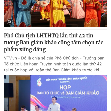
Giấy phép hoạt động báo in và báo điện tử số 483/GP-BTTTT
cấp ngày 29/12/2023
Tổng Biên tập:
Vũ Thanh Thủy
Phó Tổng Biên tập:
Nguyễn Thị Mỹ Hạnh, Phạm Quốc Thắng,
Nguyễn Trọng Ninh
Tổng đài VTV:
Phó Chủ tịch LHTHTQ lần thứ 42 tin
024.38 355 931 - 024.38 355 932
Ðiện thoại Thời báo VTV:
tưởng Ban giám khảo công tâm chọn tác
024.66 897 897
Email:
phẩm xứng đáng
toasoan@vtv.vn
Liên hệ quảng cáo:
024-7300.7108
VTV.vn - Đó là chia sẻ của Phó Chủ tịch - Trưởng ban
Tổ chức Liên hoan Truyền hình toàn quốc lần thứ 42
tại cuộc họp với toàn thể Ban Giám khảo trước khi...