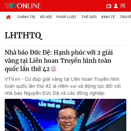
CHÍNH TRỊ
XÃ HỘI
PHÁP LUẬT
THẾ GIỚI
KINH TẾ
TRUYỀ
LHTHTQ
Chuyên mục
Nhà báo Đức Đệ: Hạnh phúc với 2 giải
Chính trị
vàng tại Liên hoan Truyền hình toàn
quốc lần thứ 42
Xã hội
VTV.vn - Cú đúp giải vàng tại Liên hoan Truyền hình
toàn quốc lần thứ 42 là niềm vui và động lực đối với
Pháp luật
nhà báo Nguyễn Đức Đệ và các đồng nghiệp.
Y tế
Thế giới