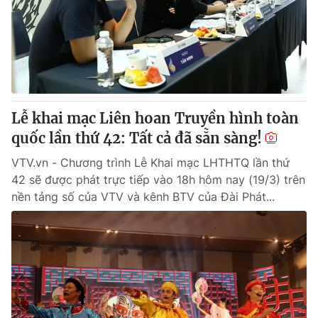
Thị trường 24h
Tấm lòng Việt
VTV4
Vươn mình bằng AI
VTV9
VTV8
Lễ khai mạc Liên hoan Truyền hình toàn
Liên hệ tòa soạn
English
quốc lần thứ 42: Tất cả đã sẵn sàng!
VTV.vn - Chương trình Lễ Khai mạc LHTHTQ lần thứ
42 sẽ được phát trực tiếp vào 18h hôm nay (19/3) trên
nền tảng số của VTV và kênh BTV của Đài Phát...
THỜI BÁO VTV
Theo dõi báo trên
Cơ quan chủ quản:
Đài Truyền hình Việt Nam
Cơ quan báo chí:
Thời báo VTV