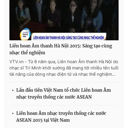
Ðiện thoại Thời báo VTV:
024.66 897 897
Email:
toasoan@vtv.vn
Liên hệ quảng cáo:
024-7300.7108
Liên hoan Âm thanh Hà Nội 2015: Sáng tạo cùng
nhạc thể nghiệm
VTV.vn - Từ 8 năm qua, Liên hoan Âm thanh Hà Nội do
nhạc sĩ Trí Minh khởi xướng đã mang tới nhiều tên tuổi
tài năng của dòng nhạc điện tử và nhạc thể nghiệm...
Lần đầu tiên Việt Nam tổ chức Liên hoan Âm
nhạc truyền thống các nước ASEAN
® Cấm sao chép dưới mọi hình thức nếu không có sự chấp
thuận bằng văn bản. Ghi rõ nguồn VTV.vn khi phát hành lại
thông tin từ website này.
Liên hoan Âm nhạc truyền thống các nước
ASEAN 2015 tại Việt Nam