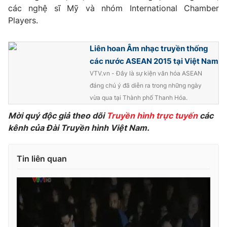
các nghệ sĩ Mỹ và nhóm International Chamber
Players.
Liên hoan Âm nhạc truyền thống
THỜI BÁO VTV
các nước ASEAN 2015 tại Việt Nam
VTV.vn - Đây là sự kiện văn hóa ASEAN
đáng chú ý đã diễn ra trong những ngày
Theo dõi báo trên
vừa qua tại Thành phố Thanh Hóa.
Mời quý độc giả theo dõi
Truyền hình trực tuyến
các
Cơ quan chủ quản:
kênh của Đài Truyền hình Việt Nam.
Đài Truyền hình Việt Nam
Cơ quan báo chí:
Thời báo VTV
Giấy phép hoạt động báo in và báo điện tử số 483/GP-BTTTT
Tin liên quan
cấp ngày 29/12/2023
Tổng Biên tập:
Vũ Thanh Thủy
Phó Tổng Biên tập:
Nguyễn Thị Mỹ Hạnh, Phạm Quốc Thắng,
Nguyễn Trọng Ninh
Tổng đài VTV:
024.38 355 931 - 024.38 355 932