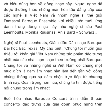
Phim VTV
và hiểu đúng hơn về dòng nhạc này. Người nghe đã
Giải trí
được thưởng thức những màn hòa tấu đẳng cấp của
Hậu trường
Điện ảnh
các nghệ sĩ Việt Nam và nhóm nghệ sĩ thế giới
Đời sống
Nhân vật
Fantasmi Baroque Ensemble với nhiều tên tuổi lừng
Âm nhạc
danh trong dòng nhạc này như nghệ sĩ sáo Paul
Du lịch
Khán giả
Leenhoults, Monika Ruusmaa, Ania Bard - Schwarz...
Giáo dục
Sao
Làm đẹp
Giải sao mai
Tuyển sinh
Nghệ sĩ Paul Leenhouts, Giám đốc Dàn nhạc Baroque
Công nghệ
Chất lượng cuộc sống
Đại học Bắc Texas, Mỹ cho biết: “Chúng tôi muốn giới
Học trực tuyến
thiệu tới khán giả Việt Nam những tác phẩm đặc trưng
Hitech Công nghệ tương lai
nhất của các nhà soạn nhạc theo trường phái Baroque.
Giao lưu trực tuyến
Chúng tôi và những nghệ sĩ Việt Nam có chung một
Sản phẩm
mục đích là đem âm nhạc hàn lâm đến gần với công
Lịch phát sóng
Thị trường
chúng thông qua sự cảm nhận trực tiếp từ chương
trình này. Quan trọng hơn nữa, chúng ta tìm được tiếng
Tư vấn
nói chung trong âm nhạc”.
Chuyên mục khác
Buổi hòa nhạc Baroque Concert trình diễn 6 bản
Emagazine
Podcast
concerto đặc trưng của giai đoạn phục hưng trên