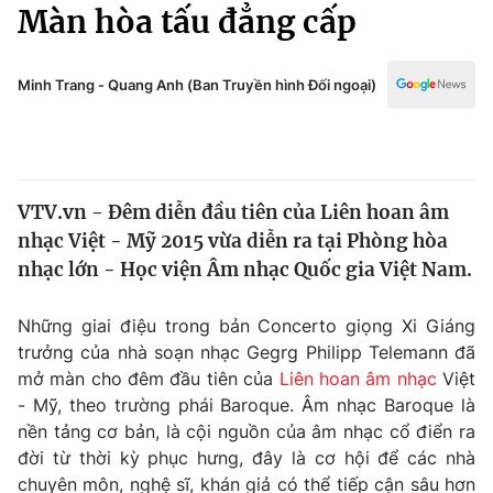
Chính trị
Màn hòa tấu đẳng cấp
Truyền hình
Văn hóa - Giải trí
Xã hội
Y tế
Minh Trang - Quang Anh (Ban Truyền hình Đối ngoại)
Đời sống
Pháp luật
Công nghệ
Giáo dục
Y tế
VTV.vn - Đêm diễn đầu tiên của Liên hoan âm
nhạc Việt - Mỹ 2015 vừa diễn ra tại Phòng hòa
Thế giới
nhạc lớn - Học viện Âm nhạc Quốc gia Việt Nam.
Tin tức
Kinh tế
Những giai điệu trong bản Concerto giọng Xi Giáng
Thế giới đó đây
trưởng của nhà soạn nhạc Gegrg Philipp Telemann đã
Tài chính
mở màn cho đêm đầu tiên của
Liên hoan âm nhạc
Việt
Dữ liệu và đời sống
Câu chuyện quốc tế
- Mỹ, theo trường phái Baroque. Âm nhạc Baroque là
Thị trường
nền tảng cơ bản, là cội nguồn của âm nhạc cổ điển ra
Truyền hình
đời từ thời kỳ phục hưng, đây là cơ hội để các nhà
Góc doanh nghiệp
chuyên môn, nghệ sĩ, khán giả có thể tiếp cận sâu hơn