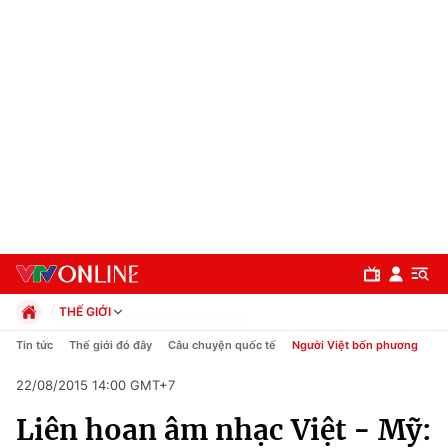
THẾ GIỚI
Chính trị
Tin tức
Thế giới đó đây
Câu chuyện quốc tế
Người Việt bốn phương
Xã hội
22/08/2015 14:00 GMT+7
Pháp luật
Chuyên mục
Kinh tế
Liên hoan âm nhạc Việt - Mỹ:
Thể thao