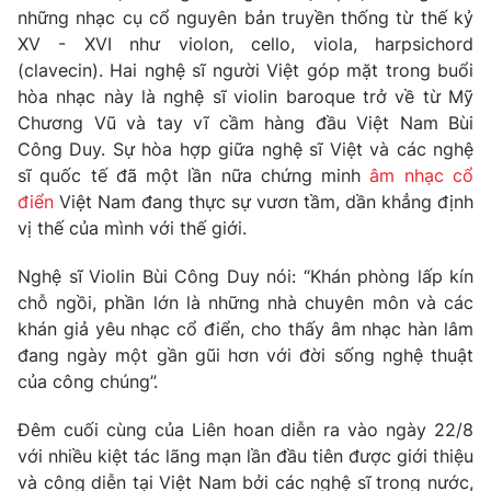
những nhạc cụ cổ nguyên bản truyền thống từ thế kỷ
Photo
Infographic
XV - XVI như violon, cello, viola, harpsichord
(clavecin). Hai nghệ sĩ người Việt góp mặt trong buổi
hòa nhạc này là nghệ sĩ violin baroque trở về từ Mỹ
Video
Shorts video
Chương Vũ và tay vĩ cầm hàng đầu Việt Nam Bùi
Công Duy. Sự hòa hợp giữa nghệ sĩ Việt và các nghệ
VTV Money
VTV Thể thao
sĩ quốc tế đã một lần nữa chứng minh
âm nhạc cổ
điển
Việt Nam đang thực sự vươn tầm, dần khẳng định
VTV Sức khoẻ
Bất động sản
vị thế của mình với thế giới.
Nghệ sĩ Violin Bùi Công Duy nói: “Khán phòng lấp kín
Thị trường 24h
Tấm lòng Việt
chỗ ngồi, phần lớn là những nhà chuyên môn và các
khán giả yêu nhạc cổ điển, cho thấy âm nhạc hàn lâm
VTV4
Vươn mình bằng AI
đang ngày một gần gũi hơn với đời sống nghệ thuật
của công chúng”.
VTV9
VTV8
Đêm cuối cùng của Liên hoan diễn ra vào ngày 22/8
với nhiều kiệt tác lãng mạn lần đầu tiên được giới thiệu
Liên hệ tòa soạn
English
và công diễn tại Việt Nam bởi các nghệ sĩ trong nước,