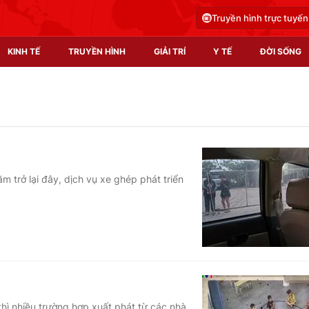
Truyền hình trực tuyến
KINH TẾ
TRUYỀN HÌNH
GIẢI TRÍ
Y TẾ
ĐỜI SỐNG
Pháp luật
Y tế
Truyền hình
Multimedia
Phim VTV
Video
m trở lại đây, dịch vụ xe ghép phát triển
Hậu trường
Shorts video
Nhân vật
Podcast
Khán giả
EMagazine
Giải sao mai
Photo
Infographic
hì nhiều trường hợp xuất phát từ các nhà