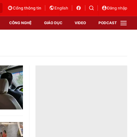
Cổng thông tin
English
Đăng nhập
CÔNG NGHỆ
GIÁO DỤC
VIDEO
PODCAST
VTV Money
VTV Thể thao
VTV Sức khoẻ
Bất động sản
Thị trường 24h
Tấm lòng Việt
Vươn mình bằng AI
VTV4
VTV8
VTV9
Lịch phát sóng
Giao lưu trực tuyến
Sự kiện