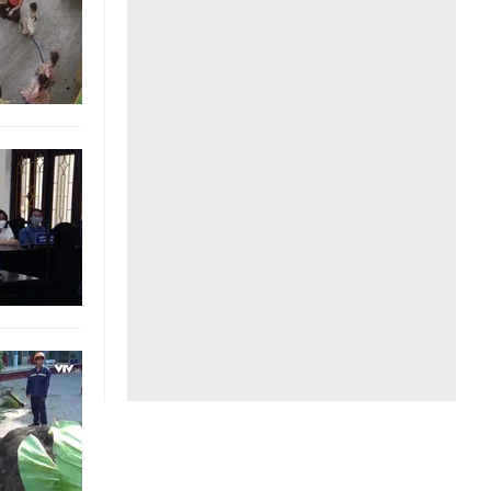
Liên hệ toà soạn
hệ tương lai