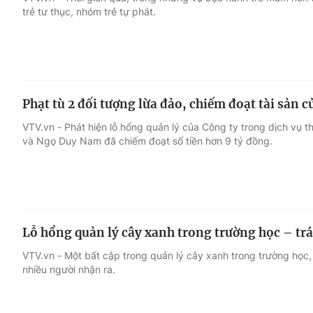
trẻ tư thục, nhóm trẻ tự phát.
Giải trí
Đời sống
Điện ảnh
Du lịch
Phạt tù 2 đối tượng lừa đảo, chiếm đoạt tài sản 
Âm nhạc
Làm đẹp
VTV.vn - Phát hiện lỗ hổng quản lý của Công ty trong dịch vụ th
và Ngọ Duy Nam đã chiếm đoạt số tiền hơn 9 tỷ đồng.
Sao
Chất lượng cuộc sốn
Lỗ hổng quản lý cây xanh trong trường học – trá
VTV.vn - Một bất cập trong quản lý cây xanh trong trường học,
nhiều người nhận ra.