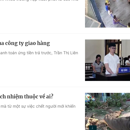
Góc ảnh
Giáo dục
Công nghệ
Tuyển sinh
Hitech Công ng
của công ty giao hàng
Học trực tuyến
Sản phẩm
anh toán ứng tiền trả trước, Trần Thị Liên
g
Thị trường
Tư vấn
ch nhiệm thuộc về ai?
 mà từ một sự việc chết người mới khiến