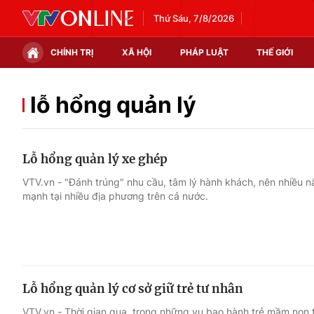
Thứ Sáu, 7/8/2026
CHÍNH TRỊ
XÃ HỘI
PHÁP LUẬT
THẾ GIỚI
Chính trị
Xã hội
lỗ hổng quản lý
Thế giới
Kinh tế
Lỗ hổng quản lý xe ghép
Tin tức
Tài chính
VTV.vn - "Đánh trúng" nhu cầu, tâm lý hành khách, nên nhiều nă
mạnh tại nhiều địa phương trên cả nước.
Thế giới đó đây
Thị trường
Câu chuyện quốc tế
Góc doanh nghiệp
Dữ liệu và đời sống
Lỗ hổng quản lý cơ sở giữ trẻ tư nhân
VTV.vn - Thời gian qua, trong những vụ bạo hành trẻ mầm non t