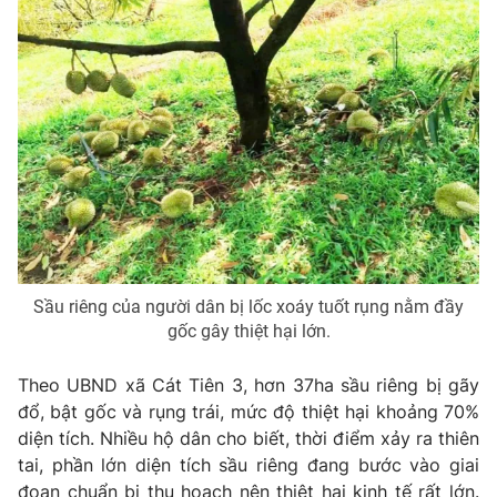
Ðiện thoại Thời báo VTV:
024.66 897 897
Email:
toasoan@vtv.vn
Liên hệ quảng cáo:
024-7300.7108
Sầu riêng của người dân bị lốc xoáy tuốt rụng nằm đầy
gốc gây thiệt hại lớn.
Theo UBND xã Cát Tiên 3, hơn 37ha sầu riêng bị gãy
® Cấm sao chép dưới mọi hình thức nếu không có sự chấp
thuận bằng văn bản. Ghi rõ nguồn VTV.vn khi phát hành lại
đổ, bật gốc và rụng trái, mức độ thiệt hại khoảng 70%
thông tin từ website này.
diện tích. Nhiều hộ dân cho biết, thời điểm xảy ra thiên
tai, phần lớn diện tích sầu riêng đang bước vào giai
đoạn chuẩn bị thu hoạch nên thiệt hại kinh tế rất lớn.