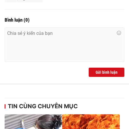
Bình luận
(
0
)
Gửi bình luận
TIN CÙNG CHUYÊN MỤC