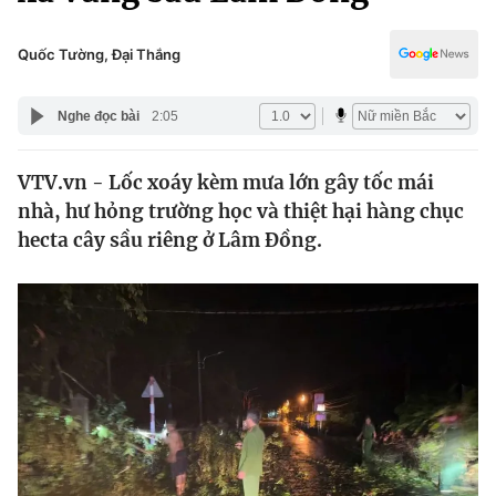
Chính trị
Truyền hình
Văn hóa - Giải trí
Quốc Tường, Đại Thắng
Xã hội
Y tế
Đời sống
Nghe đọc bài
2:05
Pháp luật
Công nghệ
Giáo dục
VTV.vn - Lốc xoáy kèm mưa lớn gây tốc mái
Y tế
nhà, hư hỏng trường học và thiệt hại hàng chục
hecta cây sầu riêng ở Lâm Đồng.
Thế giới
Tin tức
Kinh tế
Thế giới đó đây
Tài chính
Dữ liệu và đời sống
Câu chuyện quốc tế
Thị trường
Truyền hình
Góc doanh nghiệp