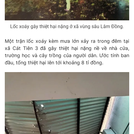
Phim VTV
Giải trí
Hậu trường
Điện ảnh
Đời sống
Nhân vật
Lốc xoáy gây thiệt hại nặng ở xã vùng sâu Lâm Đồng.
Âm nhạc
Du lịch
Khán giả
Một trận lốc xoáy kèm mưa lớn xảy ra trong đêm tại
Giáo dục
Sao
xã Cát Tiên 3 đã gây thiệt hại nặng nề về nhà cửa,
Làm đẹp
Giải sao mai
Tuyển sinh
trường học và cây trồng của người dân. Ước tính ban
Công nghệ
Chất lượng cuộc sống
đầu, tổng thiệt hại lên tới khoảng 8 tỉ đồng.
Học trực tuyến
Hitech Công nghệ tương lai
Giao lưu trực tuyến
Sản phẩm
Lịch phát sóng
Thị trường
Tư vấn
Chuyên mục khác
Emagazine
Podcast