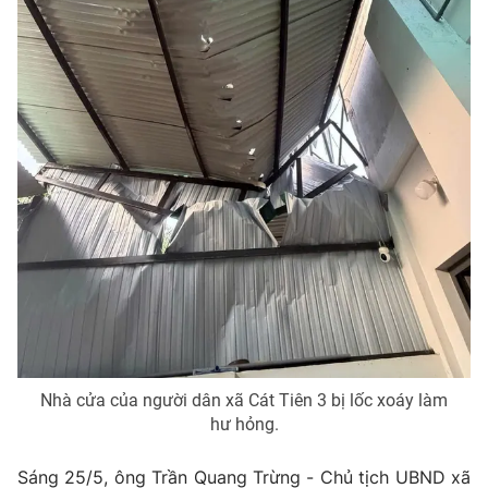
Photo
Infographic
Video
Shorts video
VTV Money
VTV Thể thao
VTV Sức khoẻ
Bất động sản
Thị trường 24h
Tấm lòng Việt
VTV4
Vươn mình bằng AI
Nhà cửa của người dân xã Cát Tiên 3 bị lốc xoáy làm
VTV9
VTV8
hư hỏng.
Liên hệ tòa soạn
English
Sáng 25/5, ông Trần Quang Trừng - Chủ tịch UBND xã