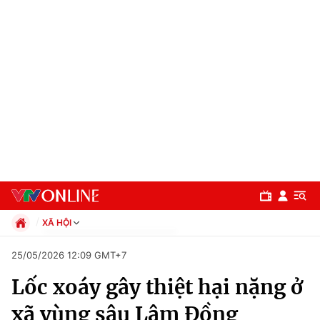
XÃ HỘI
Chính trị
25/05/2026 12:09 GMT+7
Xã hội
Lốc xoáy gây thiệt hại nặng ở
Pháp luật
Chuyên mục
Kinh tế
xã vùng sâu Lâm Đồng
Thể thao