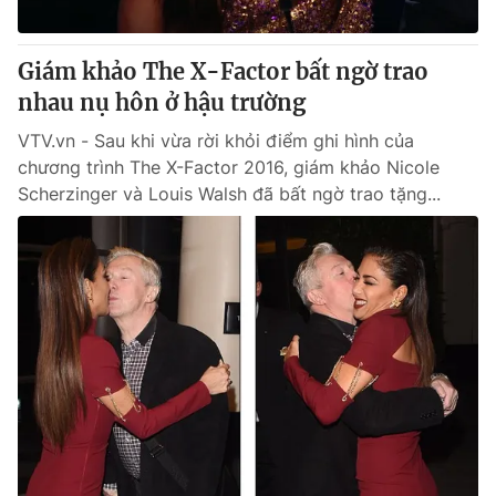
® Cấm sao chép dưới mọi hình thức nếu không có sự chấp
Giám khảo The X-Factor bất ngờ trao
thuận bằng văn bản. Ghi rõ nguồn VTV.vn khi phát hành lại
nhau nụ hôn ở hậu trường
thông tin từ website này.
VTV.vn - Sau khi vừa rời khỏi điểm ghi hình của
chương trình The X-Factor 2016, giám khảo Nicole
Scherzinger và Louis Walsh đã bất ngờ trao tặng...