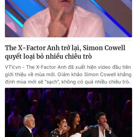
Tin tức
Kinh tế
Thế giới đó đây
Tài chính
Dữ liệu và đời sống
Câu chuyện quốc tế
Thị trường
The X-Factor Anh trở lại, Simon Cowell
Truyền hình
Góc doanh nghiệp
quyết loại bỏ nhiều chiêu trò
Phim VTV
Giải trí
VTV.vn - The X-Factor Anh đã xuất hiện video đầu tiên
Hậu trường
giới thiệu về mùa mới. Giám khảo Simon Cowell khẳng
Điện ảnh
định mùa mới sẽ "sạch", không có quá nhiều chiêu trò.
Đời sống
Nhân vật
Âm nhạc
Du lịch
Khán giả
Giáo dục
Sao
Làm đẹp
Giải sao mai
Tuyển sinh
Công nghệ
Chất lượng cuộc sống
Học trực tuyến
Hitech Công nghệ tương lai