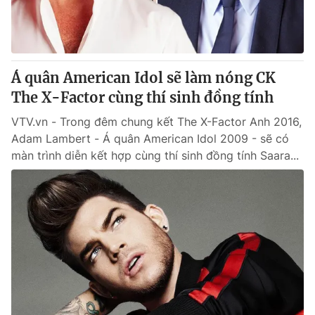
Thị trường 24h
Tấm lòng Việt
VTV4
Vươn mình bằng AI
Á quân American Idol sẽ làm nóng CK
VTV9
VTV8
The X-Factor cùng thí sinh đồng tính
VTV.vn - Trong đêm chung kết The X-Factor Anh 2016,
Liên hệ tòa soạn
English
Adam Lambert - Á quân American Idol 2009 - sẽ có
màn trình diễn kết hợp cùng thí sinh đồng tính Saara...
THỜI BÁO VTV
Theo dõi báo trên
Cơ quan chủ quản:
Đài Truyền hình Việt Nam
Cơ quan báo chí:
Thời báo VTV