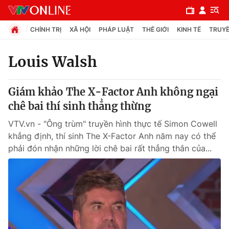
CHÍNH TRỊ
XÃ HỘI
PHÁP LUẬT
THẾ GIỚI
KINH TẾ
TRUYỀ
Louis Walsh
Chuyên mục
Giám khảo The X-Factor Anh không ngại
Chính trị
chê bai thí sinh thẳng thừng
VTV.vn - "Ông trùm" truyền hình thực tế Simon Cowell
Xã hội
khẳng định, thí sinh The X-Factor Anh năm nay có thể
phải đón nhận những lời chê bai rất thẳng thắn của...
Pháp luật
Y tế
Thế giới