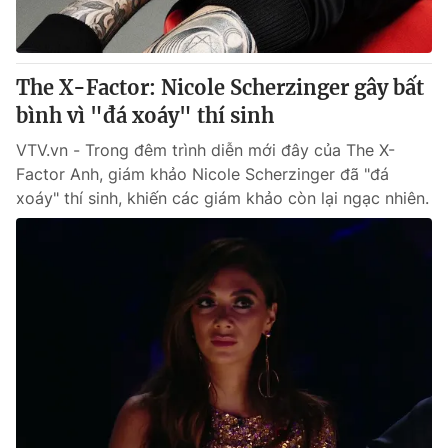
Giấy phép hoạt động báo in và báo điện tử số 483/GP-BTTTT
cấp ngày 29/12/2023
Tổng Biên tập:
Vũ Thanh Thủy
The X-Factor: Nicole Scherzinger gây bất
Phó Tổng Biên tập:
Nguyễn Thị Mỹ Hạnh, Phạm Quốc Thắng,
bình vì "đá xoáy" thí sinh
Nguyễn Trọng Ninh
Tổng đài VTV:
024.38 355 931 - 024.38 355 932
VTV.vn - Trong đêm trình diễn mới đây của The X-
Ðiện thoại Thời báo VTV:
024.66 897 897
Factor Anh, giám khảo Nicole Scherzinger đã "đá
Email:
toasoan@vtv.vn
xoáy" thí sinh, khiến các giám khảo còn lại ngạc nhiên.
Liên hệ quảng cáo:
024-7300.7108