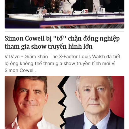
Giao lưu trực tuyến
Sản phẩm
Lịch phát sóng
Thị trường
Tư vấn
Simon Cowell bị "tố" chặn đồng nghiệp
Chuyên mục khác
tham gia show truyền hình lớn
Emagazine
Podcast
VTV.vn - Giám khảo The X-Factor Louis Walsh đã tiết
lộ ông không thể tham gia show truyền hình mới vì
Photo
Infographic
Simon Cowell.
Video
Shorts video
VTV Money
VTV Thể thao
VTV Sức khoẻ
Bất động sản