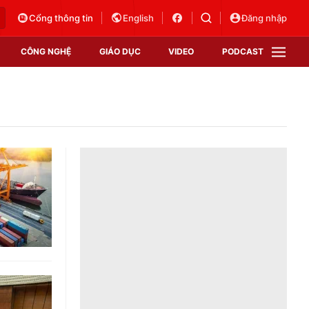
Cổng thông tin
English
Đăng nhập
CÔNG NGHỆ
GIÁO DỤC
VIDEO
PODCAST
VTV Money
VTV Thể thao
VTV Sức khoẻ
Bất động sản
Thị trường 24h
Tấm lòng Việt
Vươn mình bằng AI
VTV4
VTV8
VTV9
Lịch phát sóng
Giao lưu trực tuyến
Sự kiện