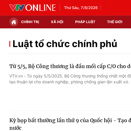
Thứ Sáu, 7/8/2026
CHÍNH TRỊ
XÃ HỘI
PHÁP LUẬT
THẾ GIỚI
Chính trị
Xã hội
Luật tổ chức chính phủ
Thế giới
Kinh tế
Từ 5/5, Bộ Công thương là đầu mối cấp C/O cho 
Tin tức
Tài chính
VTV.vn - Từ ngày 5/5/2025, Bộ Công thương thống nhất một đầu
tạo thuận lợi cho doanh nghiệp, phòng chống gian lận xuất xứ.
Thế giới đó đây
Thị trường
Câu chuyện quốc tế
Góc doanh nghiệp
Dữ liệu và đời sống
Kỳ họp bất thường lần thứ 9 của Quốc hội - Tạo đ
nước