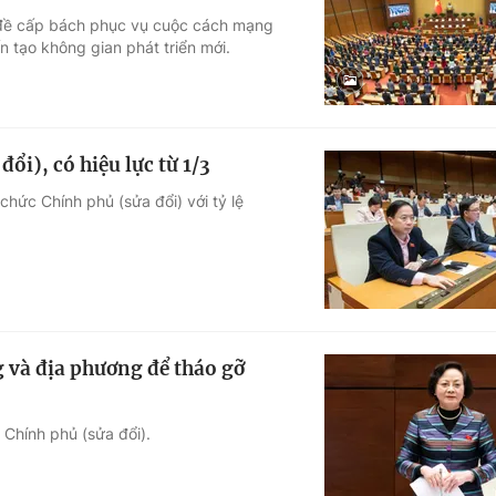
n đề cấp bách phục vụ cuộc cách mạng
Góc ảnh
tạo không gian phát triển mới.
Giáo dục
Công nghệ
Tuyển sinh
Hitech Công ng
ổi), có hiệu lực từ 1/3
Học trực tuyến
Sản phẩm
hức Chính phủ (sửa đổi) với tỷ lệ
g
Thị trường
Tư vấn
và địa phương để tháo gỡ
 Chính phủ (sửa đổi).