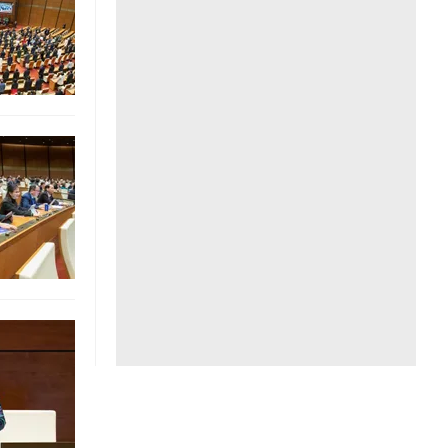
Liên hệ toà soạn
hệ tương lai