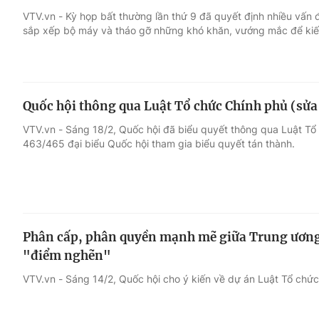
VTV.vn - Kỳ họp bất thường lần thứ 9 đã quyết định nhiều vấ
sắp xếp bộ máy và tháo gỡ những khó khăn, vướng mắc để kiến 
Giải trí
Đời sống
Điện ảnh
Du lịch
Quốc hội thông qua Luật Tổ chức Chính phủ (sửa đ
Âm nhạc
Làm đẹp
VTV.vn - Sáng 18/2, Quốc hội đã biểu quyết thông qua Luật Tổ c
463/465 đại biểu Quốc hội tham gia biểu quyết tán thành.
Sao
Chất lượng cuộc sốn
Phân cấp, phân quyền mạnh mẽ giữa Trung ương 
"điểm nghẽn"
VTV.vn - Sáng 14/2, Quốc hội cho ý kiến về dự án Luật Tổ chức