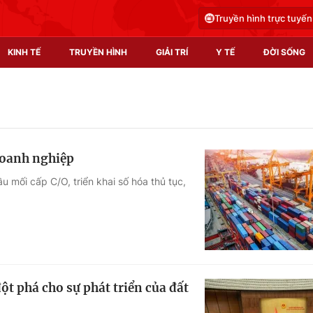
Truyền hình trực tuyến
KINH TẾ
TRUYỀN HÌNH
GIẢI TRÍ
Y TẾ
ĐỜI SỐNG
Pháp luật
Y tế
Truyền hình
Multimedia
doanh nghiệp
Phim VTV
Video
 mối cấp C/O, triển khai số hóa thủ tục,
Hậu trường
Shorts video
Nhân vật
Podcast
Khán giả
EMagazine
Giải sao mai
Photo
ột phá cho sự phát triển của đất
Infographic