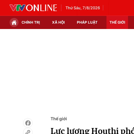
Thứ Sáu, 7/8/2026
CHÍNH TRỊ
XÃ HỘI
PHÁP LUẬT
THẾ GIỚI
Chính trị
Xã hội
Thế giới
Kinh tế
Tin tức
Tài chính
Thế giới đó đây
Thị trường
Câu chuyện quốc tế
Góc doanh nghiệp
Dữ liệu và đời sống
Thế giới
Lực lượng Houthi phó