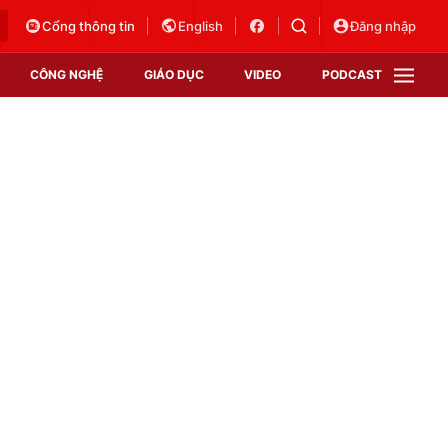
Cổng thông tin
English
Đăng nhập
CÔNG NGHỆ
GIÁO DỤC
VIDEO
PODCAST
VTV Money
VTV Thể thao
VTV Sức khoẻ
Bất động sản
Thị trường 24h
Tấm lòng Việt
Vươn mình bằng AI
VTV4
VTV8
VTV9
Lịch phát sóng
Giao lưu trực tuyến
Sự kiện