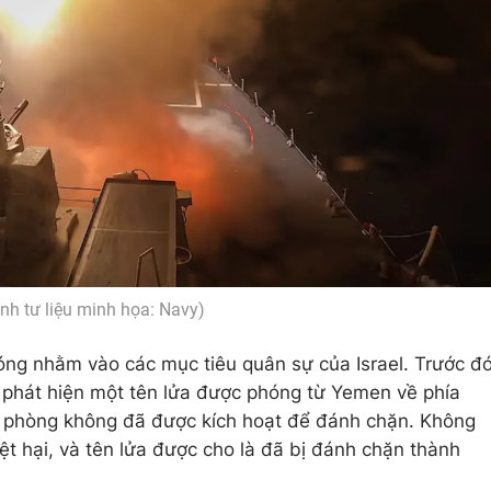
nh tư liệu minh họa: Navy)
óng nhằm vào các mục tiêu quân sự của Israel. Trước đ
đã phát hiện một tên lửa được phóng từ Yemen về phía
g phòng không đã được kích hoạt để đánh chặn. Không
ệt hại, và tên lửa được cho là đã bị đánh chặn thành