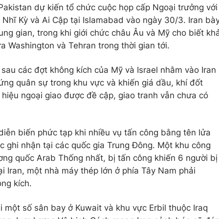
 Pakistan dự kiến tổ chức cuộc họp cấp Ngoại trưởng với
 Nhĩ Kỳ và Ai Cập tại Islamabad vào ngày 30/3. Iran bà
rung gian, trong khi giới chức châu Âu và Mỹ cho biết kh
ữa Washington và Tehran trong thời gian tới.
sau các đợt không kích của Mỹ và Israel nhằm vào Iran
ứng quân sự trong khu vực và khiến giá dầu, khí đốt
 hiệu ngoại giao được đề cập, giao tranh vẫn chưa có
 diễn biến phức tạp khi nhiều vụ tấn công bằng tên lửa
ợc ghi nhận tại các quốc gia Trung Đông. Một khu công
ơng quốc Arab Thống nhất, bị tấn công khiến 6 người bị
ại Iran, một nhà máy thép lớn ở phía Tây Nam phải
ng kích.
 một số sân bay ở Kuwait và khu vực Erbil thuộc Iraq