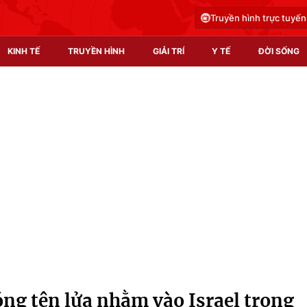
Truyền hình trực tuyến
KINH TẾ
TRUYỀN HÌNH
GIẢI TRÍ
Y TẾ
ĐỜI SỐNG
Pháp luật
Y tế
Truyền hình
Multimedia
Phim VTV
Video
Hậu trường
Shorts video
Nhân vật
Podcast
Khán giả
EMagazine
Giải sao mai
Photo
ng tên lửa nhằm vào Israel trong
Infographic