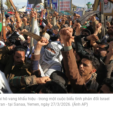
hô vang khẩu hiệu - trong một cuộc biểu tình phản đối Israel
ran - tại Sanaa, Yemen, ngày 27/3/2026. (Ảnh AP)