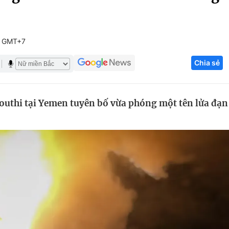
Góc ảnh
0 GMT+7
Giáo dục
Công nghệ
Chia sẻ
Tuyển sinh
Hitech Công ng
Học trực tuyến
Sản phẩm
outhi tại Yemen tuyên bố vừa phóng một tên lửa đạn
g
Thị trường
Tư vấn