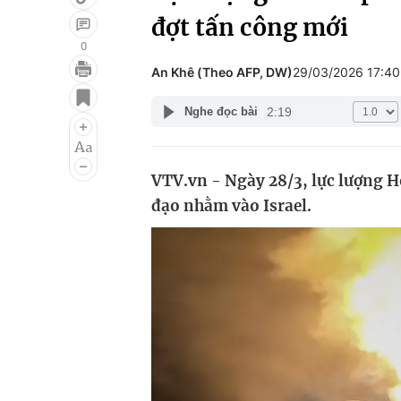
đợt tấn công mới
0
An Khê (Theo AFP, DW)
29/03/2026 17:4
Giải trí
Đời sống
2:19
Nghe đọc bài
Điện ảnh
Du lịch
Âm nhạc
Làm đẹp
VTV.vn - Ngày 28/3, lực lượng H
Sao
Chất lượng cuộc sốn
đạo nhằm vào Israel.