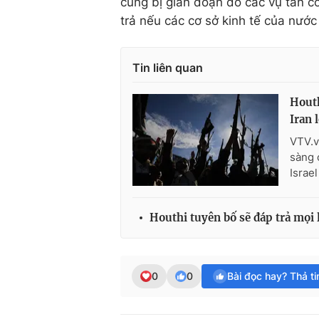
cũng bị gián đoạn do các vụ tấn 
trả nếu các cơ sở kinh tế của nước
Tin liên quan
Houth
Iran 
VTV.v
sàng 
Israe
Houthi tuyên bố sẽ đáp trả mọi
0
0
Bài đọc hay? Thả t