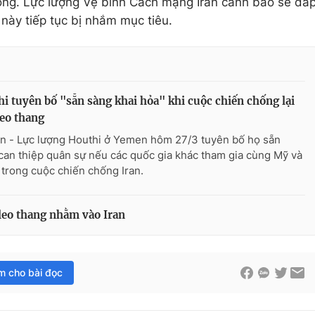
công. Lực lượng Vệ binh Cách mạng Iran cảnh báo sẽ đá
 này tiếp tục bị nhắm mục tiêu.
i tuyên bố "sẵn sàng khai hỏa" khi cuộc chiến chống lại
leo thang
n - Lực lượng Houthi ở Yemen hôm 27/3 tuyên bố họ sẵn
can thiệp quân sự nếu các quốc gia khác tham gia cùng Mỹ và
l trong cuộc chiến chống Iran.
 leo thang nhằm vào Iran
im cho bài đọc