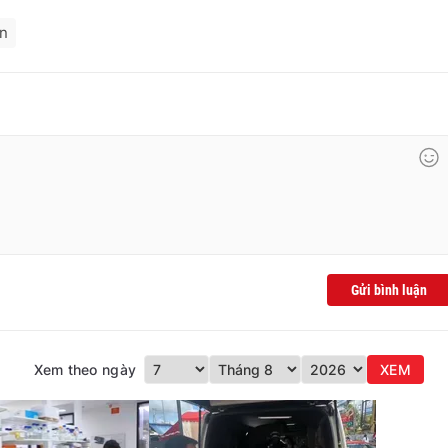
an
Gửi bình luận
Xem theo ngày
XEM