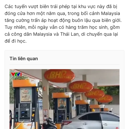
Ðiện thoại Thời báo VTV:
024.66 897 897
Các tuyến vượt biên trái phép tại khu vực này đã bị
Email:
toasoan@vtv.vn
đóng cửa hơn một năm qua, trong bối cảnh Malaysia
Liên hệ quảng cáo:
024-7300.7108
tăng cường trấn áp hoạt động buôn lậu qua biên giới.
Tuy nhiên, mỗi ngày vẫn có hàng trăm học sinh, gồm
cả công dân Malaysia và Thái Lan, di chuyển qua lại
để đi học.
Tin liên quan
® Cấm sao chép dưới mọi hình thức nếu không có sự chấp
thuận bằng văn bản. Ghi rõ nguồn VTV.vn khi phát hành lại
thông tin từ website này.