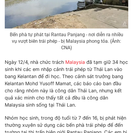
Phim VTV
Giải trí
Hậu trường
Điện ảnh
Đời sống
Nhân vật
Âm nhạc
Bến phà tự phát tại Rantau Panjang - nơi diễn ra nhiều
Du lịch
Khán giả
Giáo dục
vụ vượt biên trái phép - bị Malaysia phong tỏa. (Ảnh:
Sao
CNA)
Làm đẹp
Giải sao mai
Tuyển sinh
Công nghệ
Chất lượng cuộc sống
Ngày 12/4, nhà chức trách
Malaysia
đã tạm giữ 34 học
Học trực tuyến
sinh khi các em nhập cảnh trái phép từ Thái Lan vào
Hitech Công nghệ tương lai
Giao lưu trực tuyến
bang Kelantan để đi học. Theo cảnh sát trưởng bang
Sản phẩm
Kelantan Mohd Yusoff Mamat, các báo cáo ban đầu
cho rằng nhóm này là công dân Thái Lan, nhưng kết
Lịch phát sóng
Thị trường
quả xác minh cho thấy tất cả đều là công dân
Malaysia sinh sống tại Thái Lan.
Tư vấn
Chuyên mục khác
Nhóm học sinh, trong độ tuổi từ 7 đến 16, bị phát hiện
thường xuyên sử dụng các bến phà trái phép để đến
Emagazine
Podcast
trường tại thị trấn biên giới Rantau Panjang. Các em bị