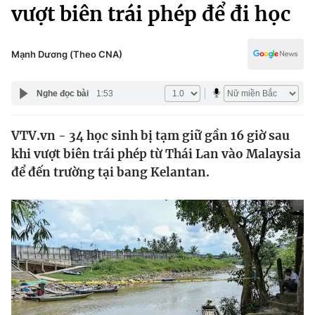
Chính trị
vượt biên trái phép để đi học
Truyền hình
Văn hóa - Giải trí
Xã hội
Y tế
Mạnh Dương (Theo CNA)
Đời sống
Pháp luật
Công nghệ
Nghe đọc bài
1:53
Giáo dục
Y tế
VTV.vn - 34 học sinh bị tạm giữ gần 16 giờ sau
khi vượt biên trái phép từ Thái Lan vào Malaysia
Thế giới
để đến trường tại bang Kelantan.
Tin tức
Kinh tế
Thế giới đó đây
Tài chính
Dữ liệu và đời sống
Câu chuyện quốc tế
Thị trường
Truyền hình
Góc doanh nghiệp