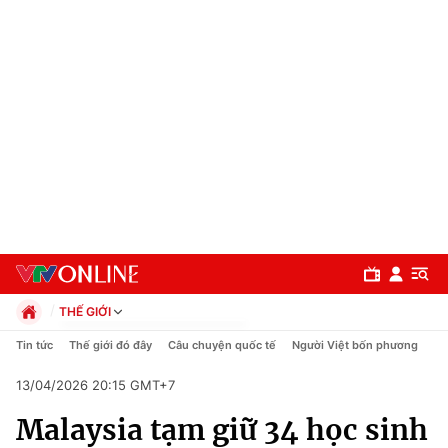
THẾ GIỚI
Chính trị
Tin tức
Thế giới đó đây
Câu chuyện quốc tế
Người Việt bốn phương
Xã hội
13/04/2026 20:15 GMT+7
Pháp luật
Chuyên mục
Kinh tế
Malaysia tạm giữ 34 học sinh
Thể thao