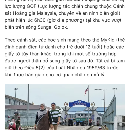
lực lượng GOF (Lực lượng tác chiến chung thuộc Cảnh
Photo
Infographic
sát Hoàng gia Malaysia, chuyên về an ninh biên giới)
phát hiện lúc 6h30 (giờ địa phương) tại khu vực vượt
Video
Shorts video
biên trên sông Sungai Golok.
Theo cảnh sát, các học sinh mang theo thẻ MyKid (thẻ
VTV Money
VTV Thể thao
định danh điện tử dành cho trẻ dưới 12 tuổi) hoặc các
giấy tờ tùy thân khác, trong khi một số trường hợp
VTV Sức khoẻ
Bất động sản
được người thân bổ sung giấy tờ sau đó. Tất cả bị tạm
giữ theo Điều 5(2) của Luật Nhập cư 1959/63 trước
khi được bàn giao cho cơ quan nhập cư xử lý.
Thị trường 24h
Tấm lòng Việt
VTV4
Vươn mình bằng AI
VTV9
VTV8
Liên hệ tòa soạn
English