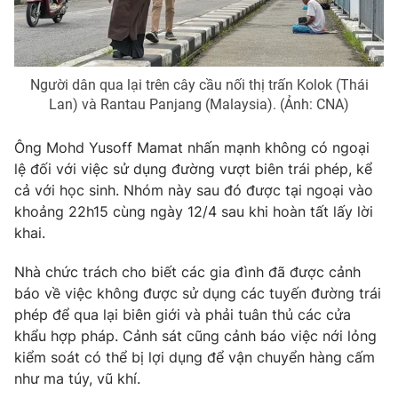
Người dân qua lại trên cây cầu nối thị trấn Kolok (Thái
THỜI BÁO VTV
Lan) và Rantau Panjang (Malaysia). (Ảnh: CNA)
Ông Mohd Yusoff Mamat nhấn mạnh không có ngoại
lệ đối với việc sử dụng đường vượt biên trái phép, kể
Theo dõi báo trên
cả với học sinh. Nhóm này sau đó được tại ngoại vào
khoảng 22h15 cùng ngày 12/4 sau khi hoàn tất lấy lời
Cơ quan chủ quản:
Đài Truyền hình Việt Nam
khai.
Cơ quan báo chí:
Thời báo VTV
Nhà chức trách cho biết các gia đình đã được cảnh
Giấy phép hoạt động báo in và báo điện tử số 483/GP-BTTTT
cấp ngày 29/12/2023
báo về việc không được sử dụng các tuyến đường trái
phép để qua lại biên giới và phải tuân thủ các cửa
Tổng Biên tập:
Vũ Thanh Thủy
khẩu hợp pháp. Cảnh sát cũng cảnh báo việc nới lỏng
Phó Tổng Biên tập:
Nguyễn Thị Mỹ Hạnh, Phạm Quốc Thắng,
kiểm soát có thể bị lợi dụng để vận chuyển hàng cấm
Nguyễn Trọng Ninh
như ma túy, vũ khí.
Tổng đài VTV:
024.38 355 931 - 024.38 355 932