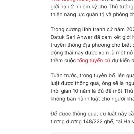
giới hạn 2 nhiệm kỳ cho Thủ tướng 
thiện năng lực quản trị và phòng 
Trong cương lĩnh tranh cử năm 20
Datuk Seri Anwar đã cam kết giới 
truyền thông địa phương cho biết 
động thái này được xem là một nỗ l
thềm cuộc
tổng tuyển cử
dự kiến d
Tuần trước, trong tuyên bố liên q
luật được thông qua, ông sẽ là ng
thời gian 10 năm là đủ để một Thủ
không ban hành luật cho người khác
Để được thông qua, dự luật này cần
tương đương 148/222 ghế, tại Hạ v