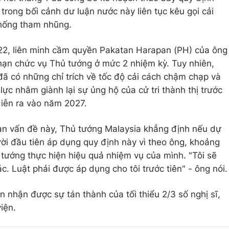
trong bối cảnh dư luận nước này liên tục kêu gọi cải
chống tham nhũng.
22, liên minh cầm quyền Pakatan Harapan (PH) của ông
hạn chức vụ Thủ tướng ở mức 2 nhiệm kỳ. Tuy nhiên,
đã có những chỉ trích về tốc độ cải cách chậm chạp và
ực nhằm giành lại sự ủng hộ của cử tri thành thị trước
iễn ra vào năm 2027.
uan vấn đề này, Thủ tướng Malaysia khẳng định nếu dự
ười đầu tiên áp dụng quy định này vì theo ông, khoảng
 tướng thực hiện hiệu quả nhiệm vụ của mình. "Tôi sẽ
. Luật phải được áp dụng cho tôi trước tiên" - ông nói.
 nhận được sự tán thành của tối thiểu 2/3 số nghị sĩ,
iện.