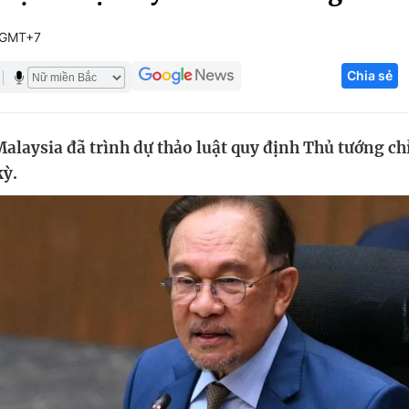
Góc ảnh
 GMT+7
Chia sẻ
Giáo dục
Công nghệ
Tuyển sinh
Hitech Công ng
alaysia đã trình dự thảo luật quy định Thủ tướng ch
Học trực tuyến
Sản phẩm
kỳ.
g
Thị trường
Tư vấn