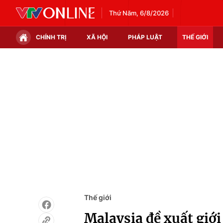
Thứ Năm, 6/8/2026
CHÍNH TRỊ
XÃ HỘI
PHÁP LUẬT
THẾ GIỚI
Chính trị
Xã hội
Thế giới
Kinh tế
Tin tức
Tài chính
Thế giới đó đây
Thị trường
Câu chuyện quốc tế
Góc doanh nghiệp
Dữ liệu và đời sống
Thế giới
Malaysia đề xuất giớ