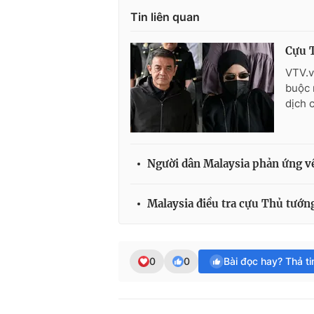
Tin liên quan
Cựu T
VTV.v
buộc 
dịch 
Người dân Malaysia phản ứng về
Malaysia điều tra cựu Thủ tướng
0
0
Bài đọc hay? Thả t