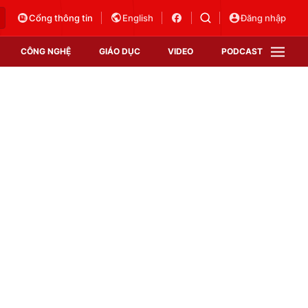
Cổng thông tin
English
Đăng nhập
CÔNG NGHỆ
GIÁO DỤC
VIDEO
PODCAST
VTV Money
VTV Thể thao
VTV Sức khoẻ
Bất động sản
Thị trường 24h
Tấm lòng Việt
Vươn mình bằng AI
VTV4
VTV8
VTV9
Lịch phát sóng
Giao lưu trực tuyến
Sự kiện