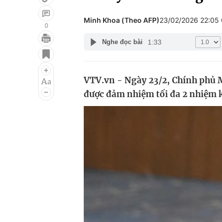
Minh Khoa (Theo AFP)
23/02/2026 22:05
0
1:33
Nghe đọc bài
Giải trí
Đời sống
Điện ảnh
Du lịch
VTV.vn - Ngày 23/2, Chính phủ M
Âm nhạc
Làm đẹp
được đảm nhiệm tối đa 2 nhiệm 
Sao
Chất lượng cuộc sốn