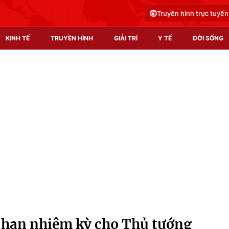
Truyền hình trực tuyến
KINH TẾ
TRUYỀN HÌNH
GIẢI TRÍ
Y TẾ
ĐỜI SỐNG
Pháp luật
Y tế
Truyền hình
Multimedia
Phim VTV
Video
Hậu trường
Shorts video
Nhân vật
Podcast
Khán giả
EMagazine
Giải sao mai
Photo
i hạn nhiệm kỳ cho Thủ tướng
Infographic