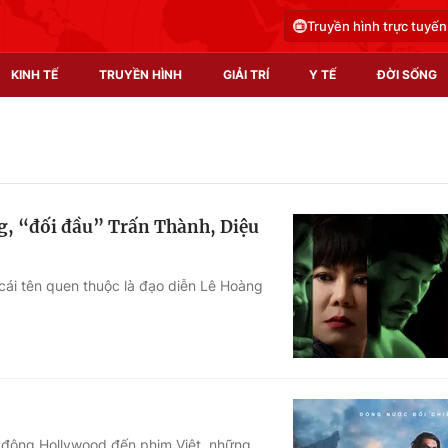
Truyền hình trực tuyến
KINH TẾ
TRUYỀN HÌNH
GIẢI TRÍ
Y TẾ
ĐỜI SỐNG
Pháp luật
Y tế
Truyền hình
Multimedia
g, “đối đầu” Trấn Thành, Diệu
Phim VTV
Video
Hậu trường
Shorts video
i cái tên quen thuộc là đạo diễn Lê Hoàng
Nhân vật
Podcast
Khán giả
EMagazine
Giải sao mai
Photo
Infographic
h động Hollywood đến phim Việt, những