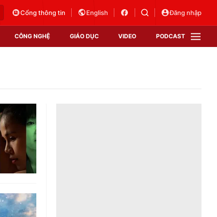
Cổng thông tin
English
Đăng nhập
CÔNG NGHỆ
GIÁO DỤC
VIDEO
PODCAST
VTV Money
VTV Thể thao
VTV Sức khoẻ
Bất động sản
Thị trường 24h
Tấm lòng Việt
Vươn mình bằng AI
VTV4
VTV8
VTV9
Lịch phát sóng
Giao lưu trực tuyến
Sự kiện