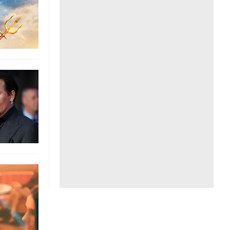
Liên hệ toà soạn
hệ tương lai