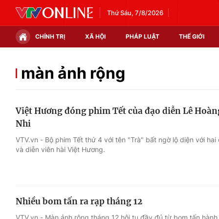
Thứ Sáu, 7/8/2026
CHÍNH TRỊ
XÃ HỘI
PHÁP LUẬT
THẾ GIỚI
Chính trị
Xã hội
màn ảnh rộng
Thế giới
Kinh tế
Việt Hương đóng phim Tết của đạo diễn Lê Hoàn
Tin tức
Tài chính
Nhi
Thế giới đó đây
Thị trường
VTV.vn - Bộ phim Tết thứ 4 với tên "Trà" bất ngờ lộ diện với ha
và diễn viên hài Việt Hương.
Câu chuyện quốc tế
Góc doanh nghiệp
Dữ liệu và đời sống
Nhiều bom tấn ra rạp tháng 12
VTV.vn - Màn ảnh rộng tháng 12 hội tụ đầy đủ từ bom tấn hàn