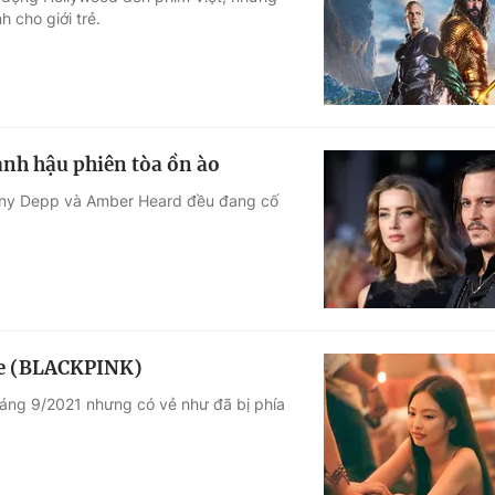
 cho giới trẻ.
Góc ảnh
Giáo dục
Công nghệ
Tuyển sinh
Hitech Công ng
ảnh hậu phiên tòa ồn ào
Học trực tuyến
Sản phẩm
hnny Depp và Amber Heard đều đang cố
g
Thị trường
Tư vấn
nie (BLACKPINK)
tháng 9/2021 nhưng có vẻ như đã bị phía