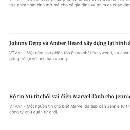
tựa phim hoạt hình mới mẻ cho cả gia đình và phim ca nhạc dành
Giải trí
Đời sống
Điện ảnh
Du lịch
Johnny Depp và Amber Heard xây dựng lại hình 
Âm nhạc
Làm đẹp
VTV.vn - Một năm sau phiên tòa ồn ào nhất Hollywood, cả Jo
gắng trở lại với ánh hào quang.
Sao
Chất lượng cuộc sốn
Rộ tin YG từ chối vai diễn Marvel dành cho Jen
VTV.vn - Một nguồn tin cho biết Marvel đã tiếp cận Jennie từ 
công ty chủ quản từ chối.