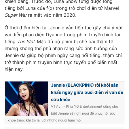
khiển băng. Trước đó, Luna Snow từng được lồng
tiếng bởi Luna của f(x) trong trò chơi điện tử Marvel
Photo
Infographic
Super War
ra mắt vào năm 2020.
Video
Shorts video
Ở thời điểm hiện tại, Jennie vẫn tiếp tục gây chú ý với
vai diễn phản diện Dyanne trong phim truyền hình tai
tiếng
The Idol.
Mặc dù bộ phim bị chê bai thậm tệ
VTV Money
VTV Thể thao
nhưng không thể phủ nhận rằng sức ảnh hưởng của
Jennie đã giúp bộ phim ngày càng nổi tiếng, thậm chí
VTV Sức khoẻ
Bất động sản
trở thành phim truyền hình trực tuyến phổ biến nhất
hiện nay.
Thị trường 24h
Tấm lòng Việt
Jennie (BLACKPINK) rời khỏi sân
khấu ngay giữa buổi diễn vì vấn đề
VTV4
Vươn mình bằng AI
sức khỏe
VTV.vn - Phía YG Entertainment cũng cho
VTV9
VTV8
biết Jennie sẽ nghỉ ngơi để phục hồi sức
khỏe trước khi trở lại với những người hâm mộ.
Liên hệ tòa soạn
English