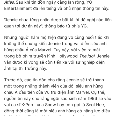
Phim VTV
Atlas.
Sau khi tin đồn ngày càng lan rộng, YG
Giải trí
Entertainment đã lên tiếng và phủ nhận thông tin này.
Hậu trường
Điện ảnh
"Jennie chưa từng nhận được bất kì lời đề nghị nào liên
Đời sống
Nhân vật
quan tới dự án này", thông báo từ phía YG.
Âm nhạc
Du lịch
Khán giả
Giáo dục
Sao
Những người hâm mộ hiện đang vô cùng nuối tiếc khi
Làm đẹp
Giải sao mai
không thể chứng kiến Jennie trong vai diễn siêu anh
Tuyển sinh
hùng châu Á của Marvel. Tuy vậy, với việc ra mắt
Công nghệ
Chất lượng cuộc sống
trong bộ phim truyền hình Hollywood
The Idol
, Jennie
Học trực tuyến
Hitech Công nghệ tương lai
vẫn được kì vọng sẽ còn tiến xa với sự nghiệp điện
Giao lưu trực tuyến
ảnh tại thị trường này.
Sản phẩm
Trước đó, các tin đồn cho rằng Jennie sẽ trở thành
Lịch phát sóng
Thị trường
một trong những thành viên của đội siêu anh hùng
châu Á đầu tiên của Vũ trụ điện ảnh Marvel. Cụ thể,
Tư vấn
nguồn tin này cho rằng ngôi sao sinh năm 1996 sẽ vào
Chuyên mục khác
vai ca sĩ K-Pop Luna Snow hay còn gọi là Seol Hee,
Emagazine
Podcast
đồng thời cũng là một siêu anh hùng có năng lực điều