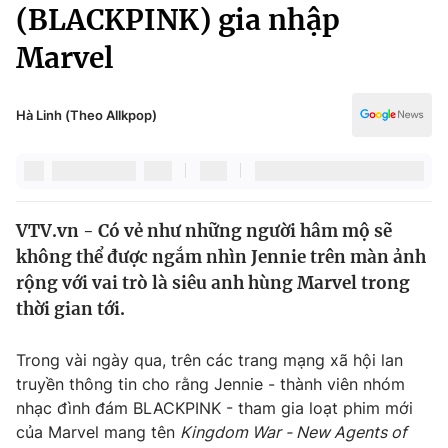
Chính trị
(BLACKPINK) gia nhập
Truyền hình
Marvel
Văn hóa - Giải trí
Xã hội
Y tế
Đời sống
Hà Linh (Theo Allkpop)
Pháp luật
Công nghệ
Giáo dục
Y tế
VTV.vn - Có vẻ như những người hâm mộ sẽ
Thế giới
không thể được ngắm nhìn Jennie trên màn ảnh
Tin tức
rộng với vai trò là siêu anh hùng Marvel trong
Kinh tế
thời gian tới.
Thế giới đó đây
Tài chính
Dữ liệu và đời sống
Câu chuyện quốc tế
Trong vài ngày qua, trên các trang mạng xã hội lan
Thị trường
truyền thông tin cho rằng Jennie - thành viên nhóm
nhạc đình đám BLACKPINK - tham gia loạt phim mới
Truyền hình
Góc doanh nghiệp
của Marvel mang tên
Kingdom War - New Agents of