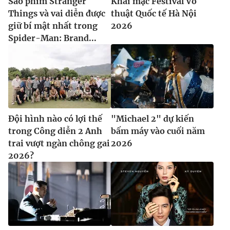
Sao phim Stranger
Khai mạc Festival Võ
Things và vai diễn được
thuật Quốc tế Hà Nội
giữ bí mật nhất trong
2026
Spider-Man: Brand...
Đội hình nào có lợi thế
"Michael 2" dự kiến
trong Công diễn 2 Anh
bấm máy vào cuối năm
trai vượt ngàn chông gai
2026
2026?