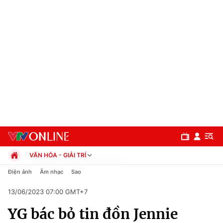
VĂN HÓA - GIẢI TRÍ
Chính trị
Điện ảnh
Âm nhạc
Sao
Xã hội
13/06/2023 07:00 GMT+7
Pháp luật
Chuyên mục
Kinh tế
YG bác bỏ tin đồn Jennie
Thể thao