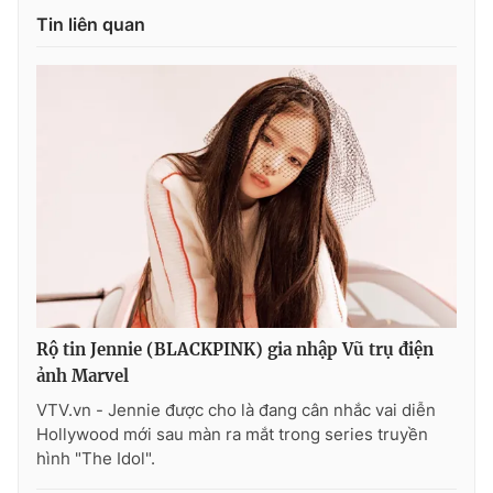
Tin liên quan
THỜI BÁO VTV
Theo dõi báo trên
Cơ quan chủ quản:
Đài Truyền hình Việt Nam
Cơ quan báo chí:
Thời báo VTV
Giấy phép hoạt động báo in và báo điện tử số 483/GP-BTTTT
Rộ tin Jennie (BLACKPINK) gia nhập Vũ trụ điện
cấp ngày 29/12/2023
ảnh Marvel
Tổng Biên tập:
Vũ Thanh Thủy
VTV.vn - Jennie được cho là đang cân nhắc vai diễn
Phó Tổng Biên tập:
Nguyễn Thị Mỹ Hạnh, Phạm Quốc Thắng,
Hollywood mới sau màn ra mắt trong series truyền
Nguyễn Trọng Ninh
hình "The Idol".
Tổng đài VTV:
024.38 355 931 - 024.38 355 932