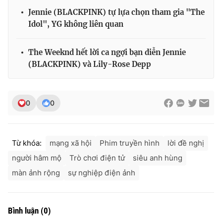
Ðiện thoại Thời báo VTV:
024.66 897 897
Jennie (BLACKPINK) tự lựa chọn tham gia "The
Email:
toasoan@vtv.vn
Idol", YG không liên quan
Liên hệ quảng cáo:
024-7300.7108
The Weeknd hết lời ca ngợi bạn diễn Jennie
(BLACKPINK) và Lily-Rose Depp
0
0
Từ khóa:
mạng xã hội
Phim truyền hình
lời đề nghị
người hâm mộ
Trò chơi điện tử
siêu anh hùng
màn ảnh rộng
sự nghiệp điện ảnh
® Cấm sao chép dưới mọi hình thức nếu không có sự chấp
thuận bằng văn bản. Ghi rõ nguồn VTV.vn khi phát hành lại
thông tin từ website này.
Bình luận
(
0
)