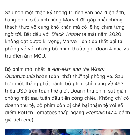
Photo
Infographic
Sau hơn một thập kỷ thống trị nền văn hóa điện ảnh,
hãng phim siêu anh hùng Marvel đã gặp phải những
thách thức vô cùng khó khăn mà có lẽ họ chưa từng
Video
Shorts video
ngờ tới. Bắt đầu với
Black Widow
ra mắt năm 2020
không đạt được kì vọng, Marvel liên tiếp thất bại tại
VTV Money
VTV Thể thao
phòng vé với những bộ phim thuộc giai đoạn 4 của Vũ
trụ điện ảnh MCU.
VTV Sức khoẻ
Bất động sản
Bộ phim mới nhất là
Ant-Man and the Wasp:
Quantumania
hoàn toàn "thất thủ" tại phòng vé. Sau
Thị trường 24h
Tấm lòng Việt
hơn một tháng phát hành, bộ phim chỉ mang về 463
triệu USD trên toàn thế giới. Doanh thu phim sụt giảm
VTV4
Vươn mình bằng AI
chóng mặt sau tuần đầu tiên công chiếu. Không chỉ có
doanh thu tệ, bộ phim còn bị chê bại thậm tệ với số
điểm Rotten Tomatoes thấp ngang
Eternals
(47% đánh
VTV9
VTV8
giá tích cực).
Liên hệ tòa soạn
English