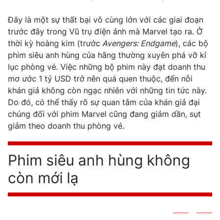
Email:
toasoan@vtv.vn
Liên hệ quảng cáo:
024-7300.7108
Đây là một sự thất bại vô cùng lớn với các giai đoạn
trước đây trong Vũ trụ điện ảnh mà Marvel tạo ra. Ở
thời kỳ hoàng kim (trước
Avengers: Endgame
), các bộ
phim siêu anh hùng của hãng thường xuyên phá vỡ kỉ
lục phòng vé. Việc những bộ phim này đạt doanh thu
mơ ước 1 tỷ USD trở nên quá quen thuộc, đến nỗi
khán giả không còn ngạc nhiên với những tin tức này.
Do đó, có thể thấy rõ sự quan tâm của khán giả đại
chúng đối với phim Marvel cũng đang giảm dần, sụt
giảm theo doanh thu phòng vé.
® Cấm sao chép dưới mọi hình thức nếu không có sự chấp
Phim siêu anh hùng không
thuận bằng văn bản. Ghi rõ nguồn VTV.vn khi phát hành lại
thông tin từ website này.
còn mới lạ