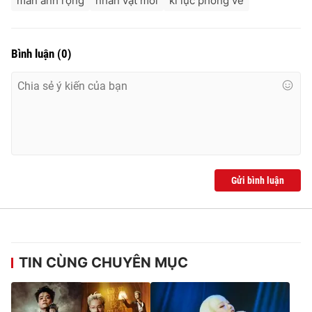
màn ảnh rộng
nhân vật mới
kỉ lục phòng vé
Bình luận
(
0
)
Gửi bình luận
TIN CÙNG CHUYÊN MỤC