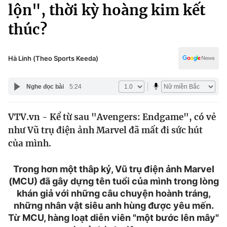
Chính trị
lộn", thời kỳ hoàng kim kết
Truyền hình
thúc?
Văn hóa - Giải trí
Xã hội
Y tế
Đời sống
Hà Linh (Theo Sports Keeda)
Pháp luật
Công nghệ
Giáo dục
Nghe đọc bài
5:24
Y tế
VTV.vn - Kể từ sau "Avengers: Endgame", có vẻ
Thế giới
như Vũ trụ điện ảnh Marvel đã mất đi sức hút
Tin tức
của mình.
Kinh tế
Thế giới đó đây
Trong hơn một thâp kỷ, Vũ trụ điện ảnh Marvel
Tài chính
Dữ liệu và đời sống
(MCU) đã gây dựng tên tuổi của mình trong lòng
Câu chuyện quốc tế
Thị trường
khán giả với những câu chuyện hoành tráng,
những nhân vật siêu anh hùng được yêu mến.
Truyền hình
Góc doanh nghiệp
Từ MCU, hàng loạt diễn viên "một bước lên mây"