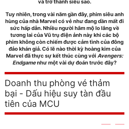
Phim VTV
và trở thành siêu sao.
Giải trí
Hậu trường
Tuy nhiên, trong vài năm gần đây, phim siêu anh
Điện ảnh
hùng của nhà Marvel có vẻ như đang dần mất đi
Đời sống
Nhân vật
sức hấp dẫn. Nhiều người hâm mộ lo lắng về
Âm nhạc
Du lịch
tương lai của Vũ trụ điện ảnh này khi các bộ
Khán giả
Giáo dục
Sao
phim không còn chiếm được cảm tình của đông
Làm đẹp
Giải sao mai
đảo khán giả. Có lẽ nào thời kỳ hoàng kim của
Tuyển sinh
Marvel đã thực sự kết thúc cùng với
Avengers:
Công nghệ
Chất lượng cuộc sống
Endgame
như một vài dự đoán trước đây?
Học trực tuyến
Hitech Công nghệ tương lai
Giao lưu trực tuyến
Sản phẩm
Doanh thu phòng vé thảm
Lịch phát sóng
bại - Dấu hiệu suy tàn đầu
Thị trường
tiên của MCU
Tư vấn
Chuyên mục khác
Emagazine
Podcast