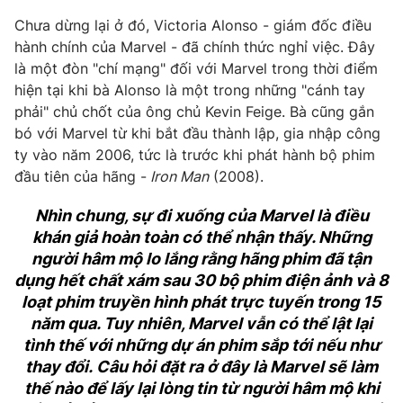
Chưa dừng lại ở đó, Victoria Alonso - giám đốc điều
hành chính của Marvel - đã chính thức nghỉ việc. Đây
là một đòn "chí mạng" đối với Marvel trong thời điểm
hiện tại khi bà Alonso là một trong những "cánh tay
phải" chủ chốt của ông chủ Kevin Feige. Bà cũng gắn
bó với Marvel từ khi bắt đầu thành lập, gia nhập công
ty vào năm 2006, tức là trước khi phát hành bộ phim
đầu tiên của hãng -
Iron Man
(2008).
Nhìn chung, sự đi xuống của Marvel là điều
khán giả hoàn toàn có thể nhận thấy. Những
người hâm mộ lo lắng rằng hãng phim đã tận
dụng hết chất xám sau 30 bộ phim điện ảnh và 8
loạt phim truyền hình phát trực tuyến trong 15
năm qua. Tuy nhiên, Marvel vẫn có thể lật lại
tình thế với những dự án phim sắp tới nếu như
thay đổi. Câu hỏi đặt ra ở đây là Marvel sẽ làm
thế nào để lấy lại lòng tin từ người hâm mộ khi