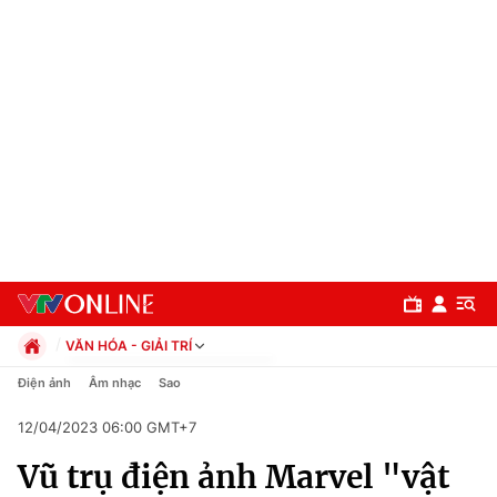
VĂN HÓA - GIẢI TRÍ
Chính trị
Điện ảnh
Âm nhạc
Sao
Xã hội
12/04/2023 06:00 GMT+7
Pháp luật
Chuyên mục
Kinh tế
Vũ trụ điện ảnh Marvel "vật
Thể thao