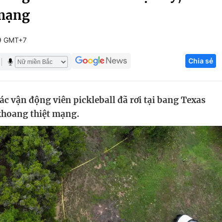
 mạng
Góc ảnh
9 GMT+7
Giáo dục
Công nghệ
Chia sẻ
Tuyển sinh
Hitech Công ng
Học trực tuyến
Sản phẩm
c vận động viên pickleball đã rơi tại bang Texas
g
Thị trường
khoang thiệt mạng.
Tư vấn