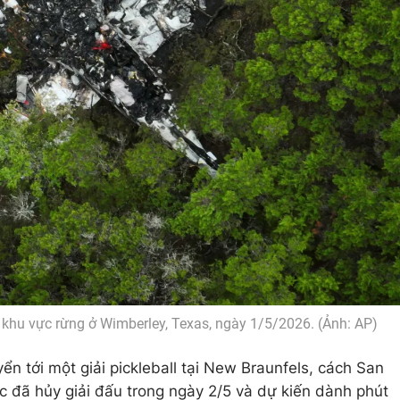
 khu vực rừng ở Wimberley, Texas, ngày 1/5/2026. (Ảnh: AP)
n tới một giải pickleball tại New Braunfels, cách San
 đã hủy giải đấu trong ngày 2/5 và dự kiến dành phút