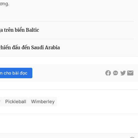
ương.
 trên biển Baltic
chiến đấu đến Saudi Arabia
im cho bài đọc
y
Pickleball
Wimberley