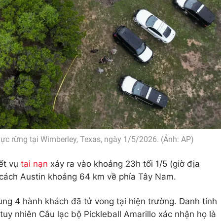
ực rừng tại Wimberley, Texas, ngày 1/5/2026. (Ảnh: AP)
ết vụ
tai nạn
xảy ra vào khoảng 23h tối 1/5 (giờ địa
 cách Austin khoảng 64 km về phía Tây Nam.
cùng 4 hành khách đã tử vong tại hiện trường. Danh tính
uy nhiên Câu lạc bộ Pickleball Amarillo xác nhận họ là