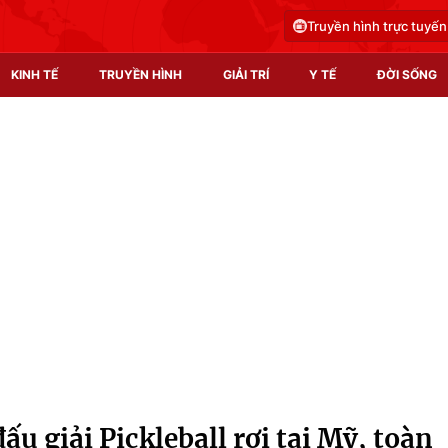
Truyền hình trực tuyến
KINH TẾ
TRUYỀN HÌNH
GIẢI TRÍ
Y TẾ
ĐỜI SỐNG
Pháp luật
Y tế
Truyền hình
Multimedia
Phim VTV
Video
Hậu trường
Shorts video
Nhân vật
Podcast
Khán giả
EMagazine
Giải sao mai
Photo
ấu giải Pickleball rơi tại Mỹ, toàn
Infographic