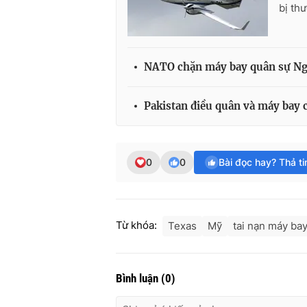
bị th
NATO chặn máy bay quân sự Nga
Pakistan điều quân và máy bay 
0
0
Bài đọc hay? Thả t
Từ khóa:
Texas
Mỹ
tai nạn máy ba
Bình luận
(
0
)