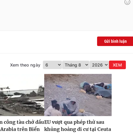
Gửi bình luận
Xem theo ngày
XEM
n công tàu chở dầu
EU vượt qua phép thử sau
 Arabia trên Biển
khủng hoảng di cư tại Ceuta