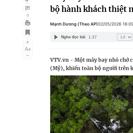
bộ hành khách thiệt
0
Mạnh Dương (Theo AP)
02/05/2026 16:0
Giải trí
Đời sống
1:37
Nghe đọc bài
Điện ảnh
Du lịch
Âm nhạc
Làm đẹp
VTV.vn - Một máy bay nhỏ chở cá
Sao
Chất lượng cuộc sốn
(Mỹ), khiến toàn bộ người trên 