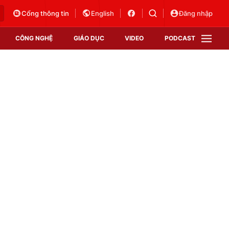
Cổng thông tin
English
Đăng nhập
CÔNG NGHỆ
GIÁO DỤC
VIDEO
PODCAST
VTV Money
VTV Thể thao
VTV Sức khoẻ
Bất động sản
Thị trường 24h
Tấm lòng Việt
Vươn mình bằng AI
VTV4
VTV8
VTV9
Lịch phát sóng
Giao lưu trực tuyến
Sự kiện