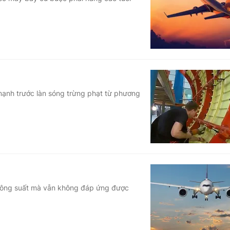
Góc ảnh
Giáo dục
Công nghệ
Tuyển sinh
Hitech Công ng
Học trực tuyến
Sản phẩm
ạnh trước làn sóng trừng phạt từ phương
g
Thị trường
Tư vấn
công suất mà vẫn không đáp ứng được