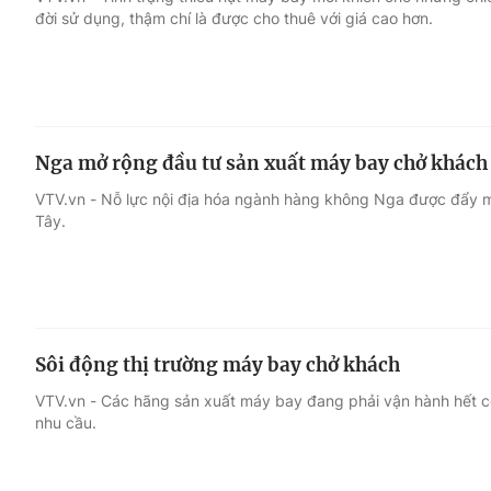
đời sử dụng, thậm chí là được cho thuê với giá cao hơn.
Giải trí
Đời sống
Điện ảnh
Du lịch
Nga mở rộng đầu tư sản xuất máy bay chở khách
Âm nhạc
Làm đẹp
VTV.vn - Nỗ lực nội địa hóa ngành hàng không Nga được đẩy m
Tây.
Sao
Chất lượng cuộc sốn
Sôi động thị trường máy bay chở khách
VTV.vn - Các hãng sản xuất máy bay đang phải vận hành hết 
nhu cầu.