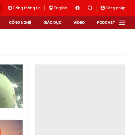
Cổng thông tin
English
Đăng nhập
CÔNG NGHỆ
GIÁO DỤC
VIDEO
PODCAST
VTV Money
VTV Thể thao
VTV Sức khoẻ
Bất động sản
Thị trường 24h
Tấm lòng Việt
Vươn mình bằng AI
VTV4
VTV8
VTV9
Lịch phát sóng
Giao lưu trực tuyến
Sự kiện