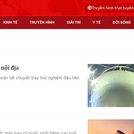
Truyền hình trực tuyến
KINH TẾ
TRUYỀN HÌNH
GIẢI TRÍ
Y TẾ
ĐỜI SỐNG
Pháp luật
Y tế
Truyền hình
Multimedia
nội địa
Phim VTV
Video
oàn tất chuyến bay thử nghiệm đầu tiên
Hậu trường
Shorts video
Nhân vật
Podcast
Khán giả
EMagazine
Giải sao mai
Photo
Infographic
iếc máy bay cũ buộc phải nâng cao tuổi