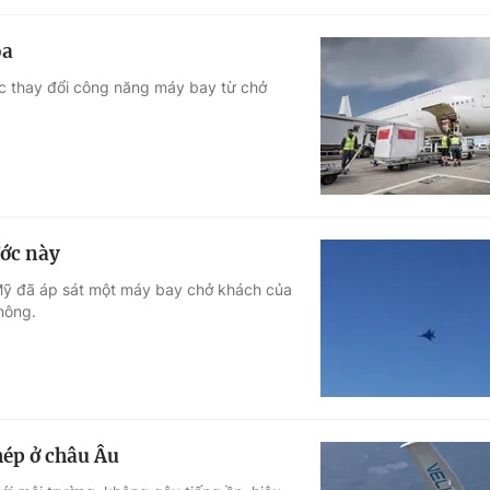
óa
c thay đổi công năng máy bay từ chở
ước này
 Mỹ đã áp sát một máy bay chở khách của
hông.
hép ở châu Âu