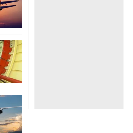
Liên hệ toà soạn
hệ tương lai