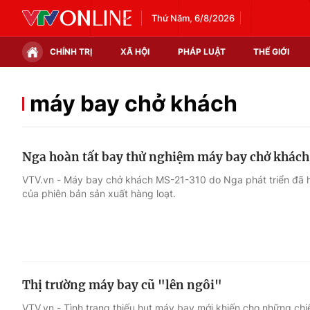
Thứ Năm, 6/8/2026
CHÍNH TRỊ
XÃ HỘI
PHÁP LUẬT
THẾ GIỚI
Chính trị
Xã hội
máy bay chở khách
Thế giới
Kinh tế
Nga hoàn tất bay thử nghiệm máy bay chở khách 
Tin tức
Tài chính
VTV.vn - Máy bay chở khách MS-21-310 do Nga phát triển đã h
của phiên bản sản xuất hàng loạt.
Thế giới đó đây
Thị trường
Câu chuyện quốc tế
Góc doanh nghiệp
Dữ liệu và đời sống
Thị trường máy bay cũ "lên ngôi"
VTV.vn - Tình trạng thiếu hụt máy bay mới khiến cho những ch