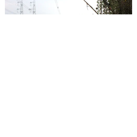
Tin mới
Video
Live
Emagazine
Trang chủ
Hệ thống điện miền Nam đã khôi phục
hoàn toàn
Trung tâm điều độ Hệ thống điện Quốc gia cho biết,
đến 22h40 tối 22/5 đã khôi phục lại toàn bộ hệ thống
điện miền Nam.