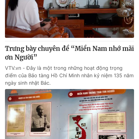
Tin tức
Kinh tế
Thế giới đó đây
Tài chính
Dữ liệu và đời sống
Câu chuyện quốc tế
Thị trường
Trưng bày chuyên đề “Miền Nam nhớ mãi
Truyền hình
Góc doanh nghiệp
ơn Người”
Phim VTV
Giải trí
VTV.vn - Đây là một trong những hoạt động trọng
Hậu trường
điểm của Bảo tàng Hồ Chí Minh nhân kỷ niệm 135 năm
Điện ảnh
ngày sinh nhật Bác.
Đời sống
Nhân vật
Âm nhạc
Du lịch
Khán giả
Giáo dục
Sao
Làm đẹp
Giải sao mai
Tuyển sinh
Công nghệ
Chất lượng cuộc sống
Học trực tuyến
Hitech Công nghệ tương lai