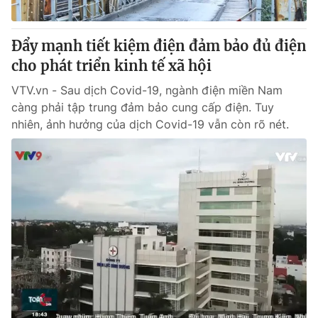
® Cấm sao chép dưới mọi hình thức nếu không có sự chấp
Đẩy mạnh tiết kiệm điện đảm bảo đủ điện
thuận bằng văn bản. Ghi rõ nguồn VTV.vn khi phát hành lại
cho phát triển kinh tế xã hội
thông tin từ website này.
VTV.vn - Sau dịch Covid-19, ngành điện miền Nam
càng phải tập trung đảm bảo cung cấp điện. Tuy
nhiên, ảnh hưởng của dịch Covid-19 vẫn còn rõ nét.