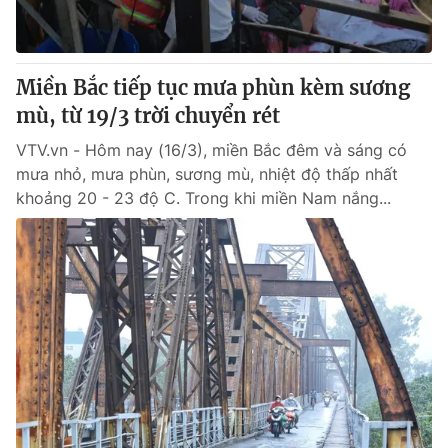
Giấy phép hoạt động báo in và báo điện tử số 483/GP-BTTTT
cấp ngày 29/12/2023
Tổng Biên tập:
Vũ Thanh Thủy
Miền Bắc tiếp tục mưa phùn kèm sương
Phó Tổng Biên tập:
Nguyễn Thị Mỹ Hạnh, Phạm Quốc Thắng,
mù, từ 19/3 trời chuyển rét
Nguyễn Trọng Ninh
Tổng đài VTV:
024.38 355 931 - 024.38 355 932
VTV.vn - Hôm nay (16/3), miền Bắc đêm và sáng có
Ðiện thoại Thời báo VTV:
024.66 897 897
mưa nhỏ, mưa phùn, sương mù, nhiệt độ thấp nhất
Email:
toasoan@vtv.vn
khoảng 20 - 23 độ C. Trong khi miền Nam nắng...
Liên hệ quảng cáo:
024-7300.7108