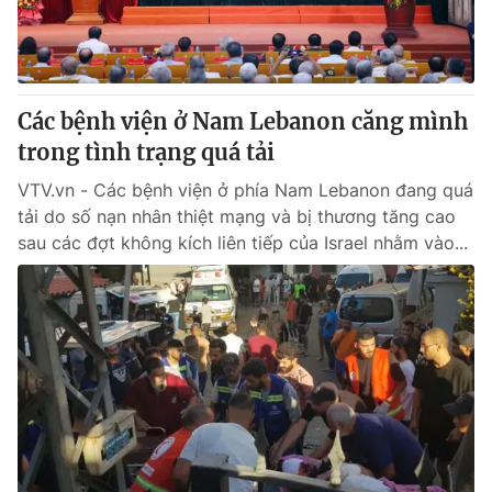
Thị trường 24h
Tấm lòng Việt
VTV4
Vươn mình bằng AI
Các bệnh viện ở Nam Lebanon căng mình
VTV9
VTV8
trong tình trạng quá tải
VTV.vn - Các bệnh viện ở phía Nam Lebanon đang quá
Liên hệ tòa soạn
English
tải do số nạn nhân thiệt mạng và bị thương tăng cao
sau các đợt không kích liên tiếp của Israel nhằm vào...
THỜI BÁO VTV
Theo dõi báo trên
Cơ quan chủ quản:
Đài Truyền hình Việt Nam
Cơ quan báo chí:
Thời báo VTV