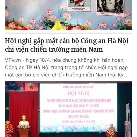
Giao lưu trực tuyến
Sản phẩm
Lịch phát sóng
Thị trường
Tư vấn
Hội nghị gặp mặt cán bộ Công an Hà Nội
Chuyên mục khác
chi viện chiến trường miền Nam
Emagazine
Podcast
VTV.vn - Ngày 18/4, hòa chung không khí hân hoan,
Công an TP Hà Nội trang trọng tổ chức Hội nghị gặp
Photo
Infographic
mặt cán bộ chi viện chiến trường miền Nam thời kỳ...
Video
Shorts video
VTV Money
VTV Thể thao
VTV Sức khoẻ
Bất động sản