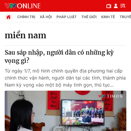
CHÍNH TRỊ
XÃ HỘI
PHÁP LUẬT
THẾ GIỚI
KINH TẾ
TRUYỀ
miền nam
Chuyên mục
Sau sáp nhập, người dân có những kỳ
Chính trị
vọng gì?
Từ ngày 1/7, mô hình chính quyền địa phương hai cấp
Xã hội
chính thức vận hành, người dân tại các tỉnh, thành phía
Nam kỳ vọng vào một bộ máy tinh gọn, thủ tục...
Pháp luật
Y tế
Thế giới