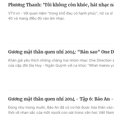
Phương Thanh: 'Tôi không còn khóc, hát nhạc nã
VTV.vn - Với quan niệm "trong khổ đau có hạnh phúc", nữ ca sĩ 
40 và mang điều đó vào âm nhạc.
Gương mặt thân quen nhí 2014: "Bản sao" One D
Khán giả yêu thích những chàng trai nhóm nhạc One Direction s
của cặp đôi Gia Huy - Ngân Quỳnh với ca khúc "What makes you
Gương mặt thân quen nhí 2014 - Tập 6: Bảo An 
Đúng như mong muốn, Bảo An đã có cơ hội được hóa thân vào mộ
thòi về nhan sắc của một người con gái trong văn học Việt Nam