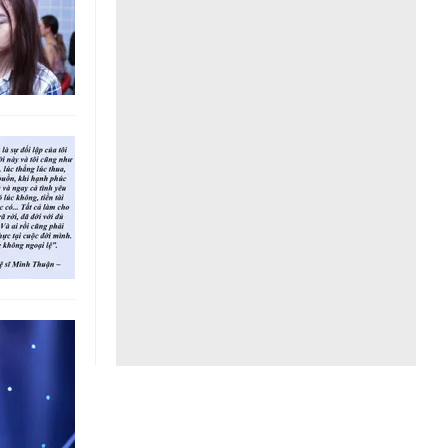
Liên hệ toà soạn
hệ tương lai