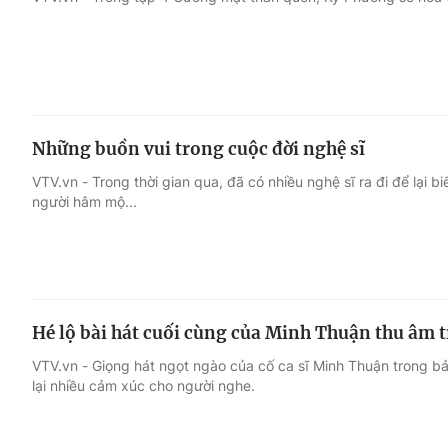
Giải trí
Đời sống
Điện ảnh
Du lịch
Những buồn vui trong cuộc đời nghệ sĩ
Âm nhạc
Làm đẹp
VTV.vn - Trong thời gian qua, đã có nhiều nghệ sĩ ra đi để lại b
người hâm mộ...
Sao
Chất lượng cuộc sốn
Hé lộ bài hát cuối cùng của Minh Thuận thu âm tr
VTV.vn - Giọng hát ngọt ngào của cố ca sĩ Minh Thuận trong b
lại nhiều cảm xúc cho người nghe.