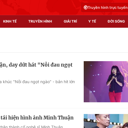
Truyền hình trực tuyến
KINH TẾ
TRUYỀN HÌNH
GIẢI TRÍ
Y TẾ
ĐỜI SỐNG
Pháp luật
Y tế
Truyền hình
Multimedia
n, day dứt hát "Nỗi đau ngọt
Phim VTV
Video
Hậu trường
Shorts video
 khúc "Nỗi đau ngọt ngào" - bản hit lớn
Nhân vật
Podcast
Khán giả
EMagazine
Giải sao mai
Photo
tái hiện hình ảnh Minh Thuận
Infographic
thân thành cố nghệ sĩ Minh Thuận.