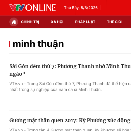
Thứ Bảy, 8/8/2026
CHÍNH TRỊ
XÃ HỘI
PHÁP LUẬT
THẾ GIỚI
Chính trị
Xã hội
minh thuận
Thế giới
Kinh tế
Sài Gòn đêm thứ 7: Phương Thanh nhớ Minh Thuậ
Tin tức
Tài chính
ngào"
Thế giới đó đây
Thị trường
VTV.vn - Trong Sài Gòn đêm thứ 7, Phương Thanh đã thể hiện ca
nhất trong sự nghiệp của nam ca sĩ Minh Thuận.
Câu chuyện quốc tế
Góc doanh nghiệp
Dữ liệu và đời sống
Gương mặt thân quen 2017: Kỳ Phương xúc động 
VTV.vn - Trong tập 4 Gương mặt thân quen, Kỳ Phương sẽ hóa 