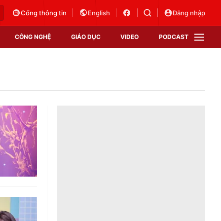
Cổng thông tin
English
Đăng nhập
CÔNG NGHỆ
GIÁO DỤC
VIDEO
PODCAST
VTV Money
VTV Thể thao
VTV Sức khoẻ
Bất động sản
Thị trường 24h
Tấm lòng Việt
Vươn mình bằng AI
VTV4
VTV8
VTV9
Lịch phát sóng
Giao lưu trực tuyến
Sự kiện