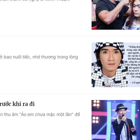
Góc ảnh
Giáo dục
Công nghệ
Tuyển sinh
Hitech Công ng
Học trực tuyến
Sản phẩm
iết bao nuối tiếc, nhớ thương trong lòng
g
Thị trường
Tư vấn
ước khi ra đi
ản thu âm "Áo em chưa mặc một lần" để