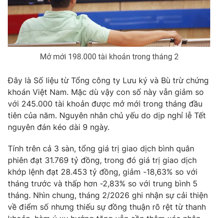
Phim VTV
Giải trí
Hậu trường
Điện ảnh
Đời sống
Nhân vật
Âm nhạc
Mở mới 198.000 tài khoản trong tháng 2
Du lịch
Khán giả
Giáo dục
Sao
Làm đẹp
Đây là Số liệu từ Tổng công ty Lưu ký và Bù trừ chứng
Giải sao mai
Tuyển sinh
khoán Việt Nam. Mặc dù vậy con số này vẫn giảm so
Công nghệ
Chất lượng cuộc sống
với 245.000 tài khoản được mở mới trong tháng đầu
Học trực tuyến
tiên của năm. Nguyên nhân chủ yếu do dịp nghỉ lễ Tết
Hitech Công nghệ tương lai
Giao lưu trực tuyến
nguyên đán kéo dài 9 ngày.
Sản phẩm
Tính trên cả 3 sàn, tổng giá trị giao dịch bình quân
Lịch phát sóng
Thị trường
phiên đạt 31.769 tỷ đồng, trong đó giá trị giao dịch
khớp lệnh đạt 28.453 tỷ đồng, giảm -18,63% so với
Tư vấn
tháng trước và thấp hơn -2,83% so với trung bình 5
Chuyên mục khác
tháng. Nhìn chung, tháng 2/2026 ghi nhận sự cải thiện
Emagazine
Podcast
về điểm số nhưng thiếu sự đồng thuận rõ rệt từ thanh