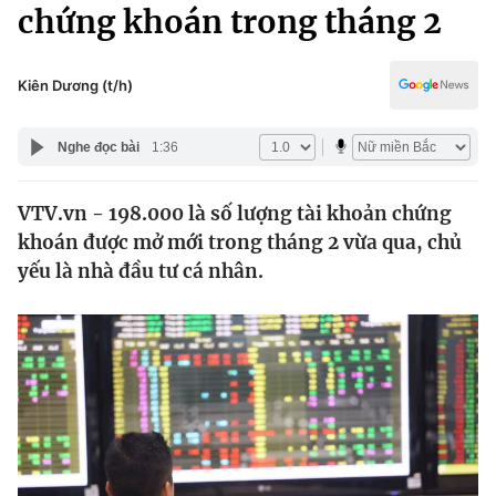
Chính trị
chứng khoán trong tháng 2
Truyền hình
Văn hóa - Giải trí
Xã hội
Y tế
Kiên Dương (t/h)
Đời sống
Pháp luật
Công nghệ
Nghe đọc bài
1:36
Giáo dục
Y tế
VTV.vn - 198.000 là số lượng tài khoản chứng
khoán được mở mới trong tháng 2 vừa qua, chủ
Thế giới
yếu là nhà đầu tư cá nhân.
Tin tức
Kinh tế
Thế giới đó đây
Tài chính
Dữ liệu và đời sống
Câu chuyện quốc tế
Thị trường
Truyền hình
Góc doanh nghiệp