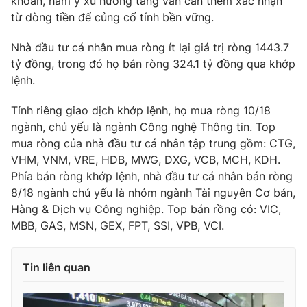
khoản, hàm ý xu hướng tăng vẫn cần thêm xác nhận
từ dòng tiền để củng cố tính bền vững.
Photo
Infographic
Nhà đầu tư cá nhân mua ròng ít lại giá trị ròng 1443.7
Video
Shorts video
tỷ đồng, trong đó họ bán ròng 324.1 tỷ đồng qua khớp
lệnh.
VTV Money
VTV Thể thao
Tính riêng giao dịch khớp lệnh, họ mua ròng 10/18
ngành, chủ yếu là ngành Công nghệ Thông tin. Top
VTV Sức khoẻ
Bất động sản
mua ròng của nhà đầu tư cá nhân tập trung gồm: CTG,
VHM, VNM, VRE, HDB, MWG, DXG, VCB, MCH, KDH.
Phía bán ròng khớp lệnh, nhà đầu tư cá nhân bán ròng
Thị trường 24h
Tấm lòng Việt
8/18 ngành chủ yếu là nhóm ngành Tài nguyên Cơ bản,
Hàng & Dịch vụ Công nghiệp. Top bán rồng có: VIC,
VTV4
Vươn mình bằng AI
MBB, GAS, MSN, GEX, FPT, SSI, VPB, VCI.
VTV9
VTV8
Tin liên quan
Liên hệ tòa soạn
English