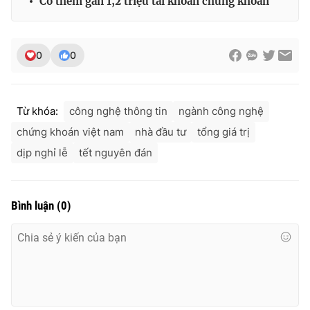
Có thêm gần 1,2 triệu tài khoản chứng khoán
Ðiện thoại Thời báo VTV:
024.66 897 897
Email:
toasoan@vtv.vn
Liên hệ quảng cáo:
024-7300.7108
0
0
Từ khóa:
công nghệ thông tin
ngành công nghệ
chứng khoán việt nam
nhà đầu tư
tổng giá trị
dịp nghỉ lễ
tết nguyên đán
Bình luận
(
0
)
® Cấm sao chép dưới mọi hình thức nếu không có sự chấp
thuận bằng văn bản. Ghi rõ nguồn VTV.vn khi phát hành lại
thông tin từ website này.