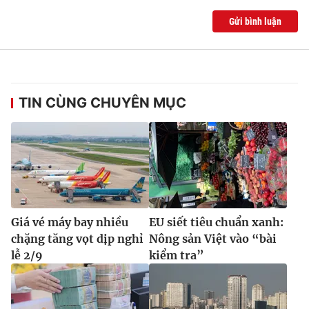
Gửi bình luận
TIN CÙNG CHUYÊN MỤC
Giá vé máy bay nhiều
EU siết tiêu chuẩn xanh:
chặng tăng vọt dịp nghỉ
Nông sản Việt vào “bài
lễ 2/9
kiểm tra”