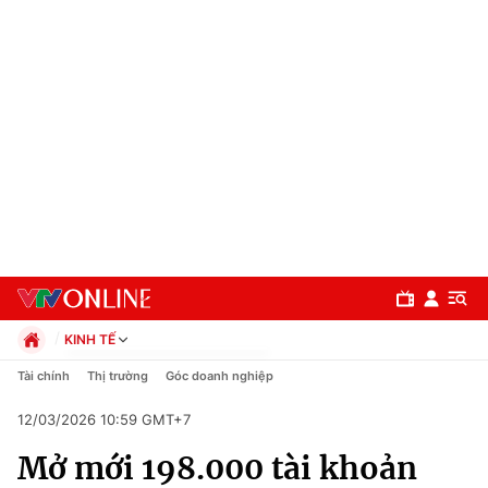
KINH TẾ
Chính trị
Tài chính
Thị trường
Góc doanh nghiệp
Xã hội
12/03/2026 10:59 GMT+7
Pháp luật
Chuyên mục
Kinh tế
Mở mới 198.000 tài khoản
Thể thao