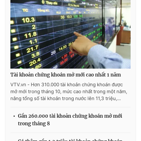
THỜI BÁO VTV
Theo dõi báo trên
Tài khoản chứng khoán mở mới cao nhất 1 năm
Cơ quan chủ quản:
Đài Truyền hình Việt Nam
VTV.vn - Hơn 310.000 tài khoản chứng khoán được
Cơ quan báo chí:
Thời báo VTV
mở mới trong tháng 10, mức cao nhất trong một năm,
Giấy phép hoạt động báo in và báo điện tử số 483/GP-BTTTT
nâng tổng số tài khoản trong nước lên 11,3 triệu,...
cấp ngày 29/12/2023
Tổng Biên tập:
Vũ Thanh Thủy
Gần 260.000 tài khoản chứng khoán mở mới
Phó Tổng Biên tập:
Nguyễn Thị Mỹ Hạnh, Phạm Quốc Thắng,
trong tháng 8
Nguyễn Trọng Ninh
Tổng đài VTV:
024.38 355 931 - 024.38 355 932