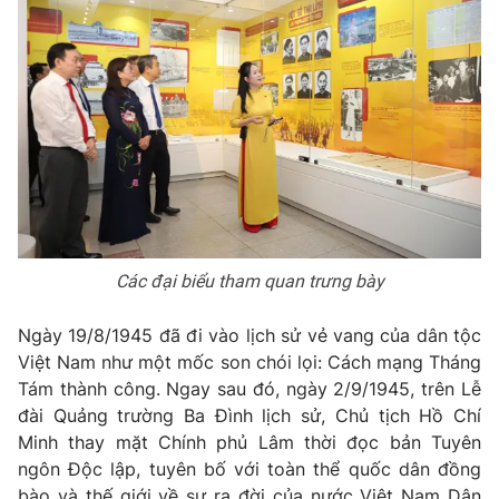
Photo
Infographic
Video
Shorts video
VTV Money
VTV Thể thao
VTV Sức khoẻ
Bất động sản
Các đại biểu tham quan trưng bày
Thị trường 24h
Tấm lòng Việt
Ngày 19/8/1945 đã đi vào lịch sử vẻ vang của dân tộc
VTV4
Vươn mình bằng AI
Việt Nam như một mốc son chói lọi: Cách mạng Tháng
Tám thành công. Ngay sau đó, ngày 2/9/1945, trên Lễ
đài Quảng trường Ba Đình lịch sử, Chủ tịch Hồ Chí
VTV9
VTV8
Minh thay mặt Chính phủ Lâm thời đọc bản Tuyên
ngôn Độc lập, tuyên bố với toàn thể quốc dân đồng
Liên hệ tòa soạn
English
bào và thế giới về sự ra đời của nước Việt Nam Dân