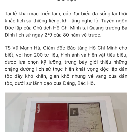
Email:
toasoan@vtv.vn
Liên hệ quảng cáo:
024-7300.7108
Tại lễ khai mạc triển lãm, các đại biểu đã sống lại thời
khắc lịch sử thiêng liêng, khi lắng nghe lời Tuyên ngôn
Độc lập của Chủ tịch Hồ Chí Minh tại Quảng trường Ba
Đình lịch sử ngày 2/9 của 80 năm về trước.
TS Vũ Mạnh Hà, Giám đốc Bảo tàng Hồ Chí Minh cho
biết, với hơn 200 tư liệu, hình ảnh và hiện vật tiêu biểu,
được lựa chọn kỹ lưỡng, trưng bày giới thiệu những
chặng đường lịch sử thực hiện khát vọng độc lập dân
tộc đầy khó khăn, gian khổ nhưng vẻ vang của dân
tộc, dưới sự lãnh đạo của Đảng, Bác Hồ.
® Cấm sao chép dưới mọi hình thức nếu không có sự chấp
thuận bằng văn bản. Ghi rõ nguồn VTV.vn khi phát hành lại
thông tin từ website này.