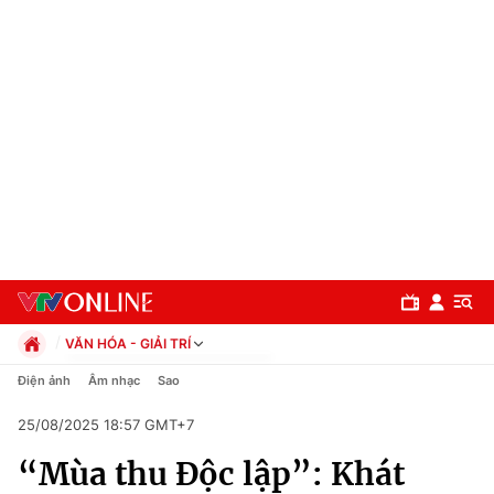
VĂN HÓA - GIẢI TRÍ
Chính trị
Điện ảnh
Âm nhạc
Sao
Xã hội
25/08/2025 18:57 GMT+7
Pháp luật
Chuyên mục
Kinh tế
“Mùa thu Độc lập”: Khát
Thể thao