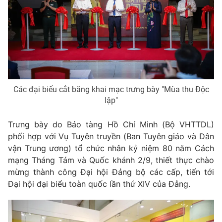
Phim VTV
Giải trí
Hậu trường
Điện ảnh
Đời sống
Nhân vật
Âm nhạc
Du lịch
Khán giả
Giáo dục
Sao
Làm đẹp
Giải sao mai
Tuyển sinh
Các đại biểu cắt băng khai mạc trưng bày "Mùa thu Độc
Công nghệ
Chất lượng cuộc sống
lập"
Học trực tuyến
Hitech Công nghệ tương lai
Trưng bày do Bảo tàng Hồ Chí Minh (Bộ VHTTDL)
Giao lưu trực tuyến
phối hợp với Vụ Tuyên truyền (Ban Tuyên giáo và Dân
Sản phẩm
vận Trung ương) tổ chức nhân kỷ niệm 80 năm Cách
Lịch phát sóng
Thị trường
mạng Tháng Tám và Quốc khánh 2/9, thiết thực chào
mừng thành công Đại hội Đảng bộ các cấp, tiến tới
Tư vấn
Đại hội đại biểu toàn quốc lần thứ XIV của Đảng.
Chuyên mục khác
Emagazine
Podcast