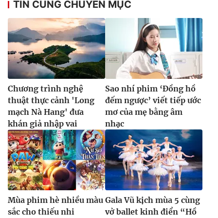
TIN CÙNG CHUYÊN MỤC
Chương trình nghệ
Sao nhí phim ‘Đồng hồ
thuật thực cảnh 'Long
đếm ngược’ viết tiếp ước
mạch Nà Hang' đưa
mơ của mẹ bằng âm
khán giả nhập vai
nhạc
Mùa phim hè nhiều màu
Gala Vũ kịch mùa 5 cùng
sắc cho thiếu nhi
vở ballet kinh điển “Hồ