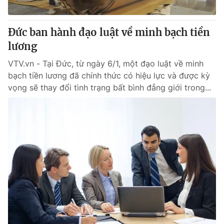
® Cấm sao chép dưới mọi hình thức nếu không có sự chấp
Đức ban hành đạo luật về minh bạch tiền
thuận bằng văn bản. Ghi rõ nguồn VTV.vn khi phát hành lại
lương
thông tin từ website này.
VTV.vn - Tại Đức, từ ngày 6/1, một đạo luật về minh
bạch tiền lương đã chính thức có hiệu lực và được kỳ
vọng sẽ thay đổi tình trạng bất bình đẳng giới trong...