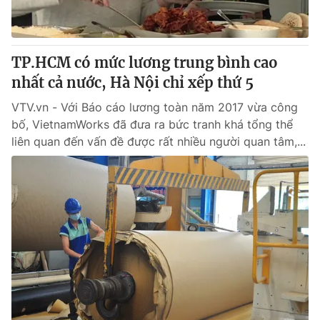
Giấy phép hoạt động báo in và báo điện tử số 483/GP-BTTTT
cấp ngày 29/12/2023
Tổng Biên tập:
Vũ Thanh Thủy
TP.HCM có mức lương trung bình cao
Phó Tổng Biên tập:
Nguyễn Thị Mỹ Hạnh, Phạm Quốc Thắng,
nhất cả nước, Hà Nội chỉ xếp thứ 5
Nguyễn Trọng Ninh
Tổng đài VTV:
024.38 355 931 - 024.38 355 932
VTV.vn - Với Báo cáo lương toàn năm 2017 vừa công
Ðiện thoại Thời báo VTV:
024.66 897 897
bố, VietnamWorks đã đưa ra bức tranh khá tổng thể
Email:
toasoan@vtv.vn
liên quan đến vấn đề được rất nhiều người quan tâm,...
Liên hệ quảng cáo:
024-7300.7108