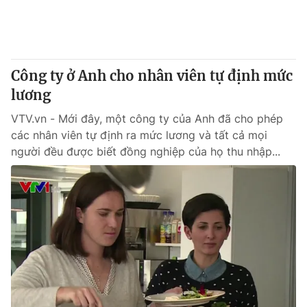
Thị trường 24h
Tấm lòng Việt
VTV4
Vươn mình bằng AI
Công ty ở Anh cho nhân viên tự định mức
VTV9
VTV8
lương
VTV.vn - Mới đây, một công ty của Anh đã cho phép
Liên hệ tòa soạn
English
các nhân viên tự định ra mức lương và tất cả mọi
người đều được biết đồng nghiệp của họ thu nhập...
THỜI BÁO VTV
Theo dõi báo trên
Cơ quan chủ quản:
Đài Truyền hình Việt Nam
Cơ quan báo chí:
Thời báo VTV