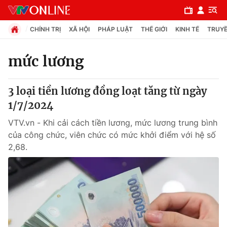
CHÍNH TRỊ
XÃ HỘI
PHÁP LUẬT
THẾ GIỚI
KINH TẾ
TRUYỀ
mức lương
Chuyên mục
3 loại tiền lương đồng loạt tăng từ ngày
Chính trị
1/7/2024
VTV.vn - Khi cải cách tiền lương, mức lương trung bình
Xã hội
của công chức, viên chức có mức khởi điểm với hệ số
2,68.
Pháp luật
Y tế
Thế giới