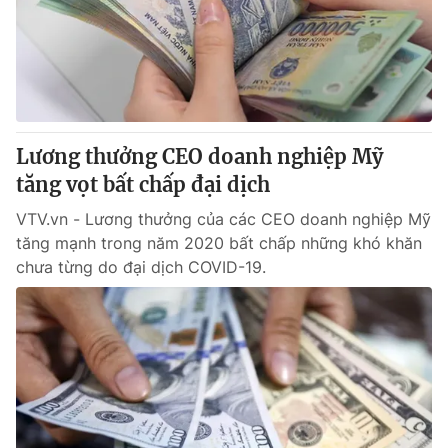
Tin tức
Kinh tế
Thế giới đó đây
Tài chính
Dữ liệu và đời sống
Câu chuyện quốc tế
Thị trường
Lương thưởng CEO doanh nghiệp Mỹ
Truyền hình
Góc doanh nghiệp
tăng vọt bất chấp đại dịch
Phim VTV
Giải trí
VTV.vn - Lương thưởng của các CEO doanh nghiệp Mỹ
Hậu trường
tăng mạnh trong năm 2020 bất chấp những khó khăn
Điện ảnh
chưa từng do đại dịch COVID-19.
Đời sống
Nhân vật
Âm nhạc
Du lịch
Khán giả
Giáo dục
Sao
Làm đẹp
Giải sao mai
Tuyển sinh
Công nghệ
Chất lượng cuộc sống
Học trực tuyến
Hitech Công nghệ tương lai