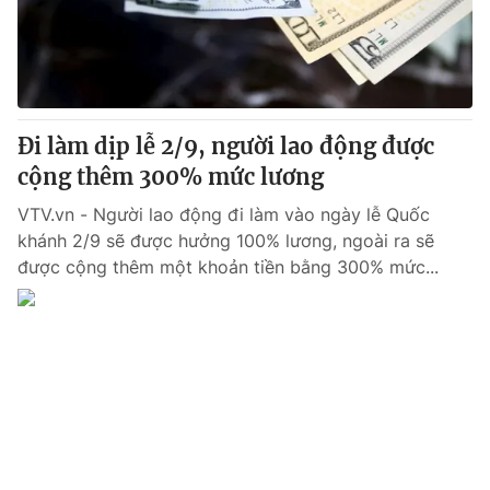
Giao lưu trực tuyến
Sản phẩm
Lịch phát sóng
Thị trường
Tư vấn
Đi làm dịp lễ 2/9, người lao động được
Chuyên mục khác
cộng thêm 300% mức lương
Emagazine
Podcast
VTV.vn - Người lao động đi làm vào ngày lễ Quốc
khánh 2/9 sẽ được hưởng 100% lương, ngoài ra sẽ
Photo
Infographic
được cộng thêm một khoản tiền bằng 300% mức...
Video
Shorts video
VTV Money
VTV Thể thao
VTV Sức khoẻ
Bất động sản