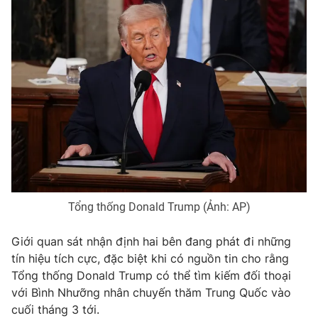
Photo
Infographic
Video
Shorts video
VTV Money
VTV Thể thao
VTV Sức khoẻ
Bất động sản
Thị trường 24h
Tấm lòng Việt
Tổng thống Donald Trump (Ảnh: AP)
VTV4
Vươn mình bằng AI
Giới quan sát nhận định hai bên đang phát đi những
tín hiệu tích cực, đặc biệt khi có nguồn tin cho rằng
VTV9
VTV8
Tổng thống Donald Trump có thể tìm kiếm đối thoại
với Bình Nhưỡng nhân chuyến thăm Trung Quốc vào
cuối tháng 3 tới.
Liên hệ tòa soạn
English