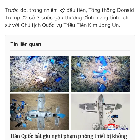
Trước đó, trong nhiệm kỳ đầu tiên, Tổng thống Donald
Trump đã có 3 cuộc gặp thượng đỉnh mang tính lịch
sử với Chủ tịch Quốc vụ Triều Tiên Kim Jong Un.
THỜI BÁO VTV
Tin liên quan
Theo dõi báo trên
Cơ quan chủ quản:
Đài Truyền hình Việt Nam
Cơ quan báo chí:
Thời báo VTV
Giấy phép hoạt động báo in và báo điện tử số 483/GP-BTTTT
cấp ngày 29/12/2023
Tổng Biên tập:
Vũ Thanh Thủy
Phó Tổng Biên tập:
Nguyễn Thị Mỹ Hạnh, Phạm Quốc Thắng,
Nguyễn Trọng Ninh
Tổng đài VTV:
024.38 355 931 - 024.38 355 932
Hàn Quốc bắt giữ nghi phạm phóng thiết bị không