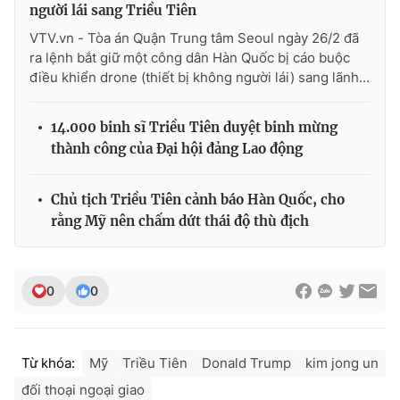
Ðiện thoại Thời báo VTV:
024.66 897 897
người lái sang Triều Tiên
Email:
toasoan@vtv.vn
VTV.vn - Tòa án Quận Trung tâm Seoul ngày 26/2 đã
ra lệnh bắt giữ một công dân Hàn Quốc bị cáo buộc
Liên hệ quảng cáo:
024-7300.7108
điều khiển drone (thiết bị không người lái) sang lãnh...
14.000 binh sĩ Triều Tiên duyệt binh mừng
thành công của Đại hội đảng Lao động
Chủ tịch Triều Tiên cảnh báo Hàn Quốc, cho
rằng Mỹ nên chấm dứt thái độ thù địch
0
0
® Cấm sao chép dưới mọi hình thức nếu không có sự chấp
thuận bằng văn bản. Ghi rõ nguồn VTV.vn khi phát hành lại
thông tin từ website này.
Từ khóa:
Mỹ
Triều Tiên
Donald Trump
kim jong un
đối thoại ngoại giao