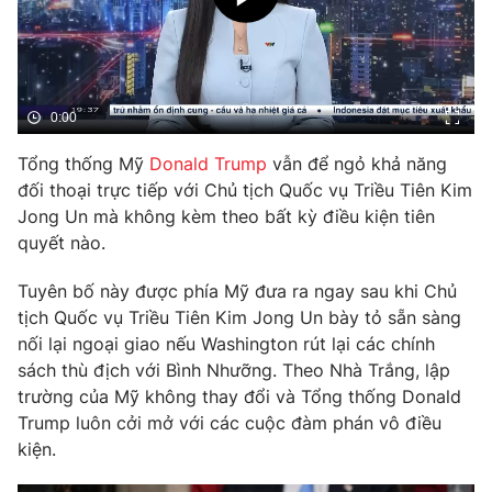
Phim VTV
Giải trí
Hậu trường
Điện ảnh
Đời sống
Nhân vật
Âm nhạc
0:00
Du lịch
Khán giả
Giáo dục
Sao
Tổng thống Mỹ
Donald Trump
vẫn để ngỏ khả năng
Làm đẹp
Giải sao mai
đối thoại trực tiếp với Chủ tịch Quốc vụ Triều Tiên Kim
Tuyển sinh
Công nghệ
Jong Un mà không kèm theo bất kỳ điều kiện tiên
Chất lượng cuộc sống
Học trực tuyến
quyết nào.
Hitech Công nghệ tương lai
Giao lưu trực tuyến
Tuyên bố này được phía Mỹ đưa ra ngay sau khi Chủ
Sản phẩm
tịch Quốc vụ Triều Tiên Kim Jong Un bày tỏ sẵn sàng
Lịch phát sóng
nối lại ngoại giao nếu Washington rút lại các chính
Thị trường
sách thù địch với Bình Nhưỡng. Theo Nhà Trắng, lập
Tư vấn
trường của Mỹ không thay đổi và Tổng thống Donald
Trump luôn cởi mở với các cuộc đàm phán vô điều
Chuyên mục khác
kiện.
Emagazine
Podcast