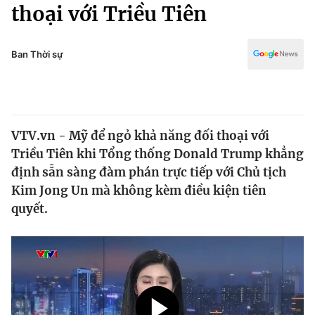
Chính trị
thoại với Triều Tiên
Truyền hình
Văn hóa - Giải trí
Xã hội
Y tế
Ban Thời sự
Đời sống
Pháp luật
Công nghệ
Giáo dục
Y tế
VTV.vn - Mỹ để ngỏ khả năng đối thoại với
Triều Tiên khi Tổng thống Donald Trump khẳng
Thế giới
định sẵn sàng đàm phán trực tiếp với Chủ tịch
Kim Jong Un mà không kèm điều kiện tiên
Tin tức
Kinh tế
quyết.
Thế giới đó đây
Tài chính
Dữ liệu và đời sống
Câu chuyện quốc tế
Thị trường
Truyền hình
Góc doanh nghiệp