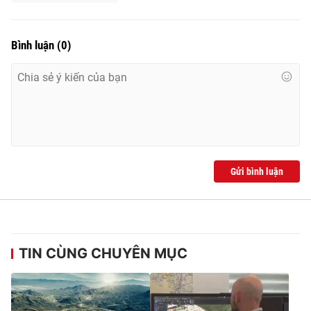
Bình luận
(
0
)
Gửi bình luận
TIN CÙNG CHUYÊN MỤC