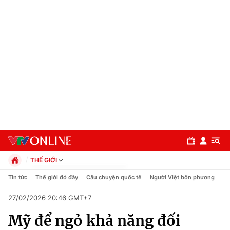
THẾ GIỚI
Chính trị
Tin tức
Thế giới đó đây
Câu chuyện quốc tế
Người Việt bốn phương
Xã hội
27/02/2026 20:46 GMT+7
Pháp luật
Chuyên mục
Kinh tế
Mỹ để ngỏ khả năng đối
Thể thao